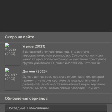
Скоро на сайте
Угроза (2023)
В испанской столице происходит нашествие
террористической группировки. Сотрудники полиции
наносят удар, после чего многие участники преступной
группы уничтожены. Однако имеется единственный
выживший,
Догмен (2023)
Дуглас долгие годы прожил с отцом-тираном, который
применял на парне жестокие методы воспитания. А
дальше отец вообще оставил мальчика на растерзание
бездомным псам. Только собаки оказались намного
Обновления сериалов
Последние 7 обновлений