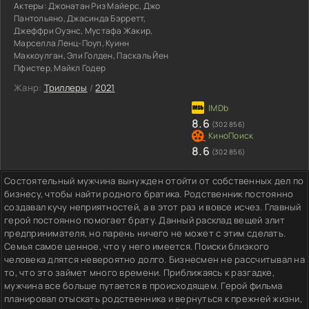
Актеры:
Джонатан Риз Майерс, Джо
Пантольяно, Джасинда Бэрретт,
Джеффри Оуэнс, Мустафа Жакир,
Марселла Ленц-Поуп, Куинн
Маккоулган, Эли Голден, Паскаль Йен
Пфистер, Майкл Годер
Жанр:
Триллеры
/
2021
8.6
(302 856)
8.6
(302 856)
Состоятельный мужчина вынужден отойти от собственных дел по
бизнесу, чтобы найти родного братика. Родственник постоянно
создавал кучу неприятностей, а в этот раз и вовсе исчез. Главный
герой постоянно помогает брату. Данный расклад вещей злит
предпринимателя, но парень ничего не может с этим сделать.
Семья самое ценное, что у него имеется. Поиски близкого
человека длятся невероятно долго. Бизнесмен не рассчитывал на
то, что это займет много времени. Приближаясь к разгадке,
мужчина все больше путается в происходящем. Герой фильма
планировал отыскать родственника и вернуться к прежней жизни,