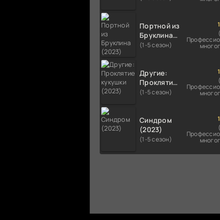
Портной из
Бруклина
Профессио
(2023)
(1-5 сезон)
много
Другие:
Проклятие
Профессио
кукушки
(1-5 сезон)
много
(2023)
Синдром
(2023)
Профессио
(1-5 сезон)
много