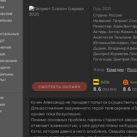
ивы
ны
Год:
2021
ческие
Страна:
Россия
ильмы
Название:
Патриот 2 се
Режиссер:
Адам Вингар
Актеры:
Антон Жижин, А
нтальные
Анастасия Талызина, В
орт
Юлианна Михневич, Ники
чения
Дудник, Владимир Афана
ные
Дмитрий Журавлев, Гал
Гогигидзе, Дмитрий Ло
фические
едачи
Жанр:
Комедии
/
Росс
фильмы
лы!
СМОТРЕТЬ ОНЛАЙН
8.6
8.6
(302 856)
(30
ия
Кучин Александр не покидает попыток осуществить 
лия
Для достижения задуманного герой телесериала «П
я
однако пока безуспешно.
Помимо основных проблем, парень старается завое
отвечает взаимностью, у нее другие планы на буду
Катю, которая давно в него влюблена. Свадьба связ