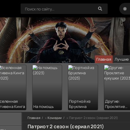
Главная
Лучшие
селенная
Портной из
Другие:
тивена Кинга
На помощь
Бруклина
Проклятие
кукушки
Главная
»
Комедии
» Патриот 2 сезон (сериал 2021)
Патриот 2 сезон (сериал 2021)