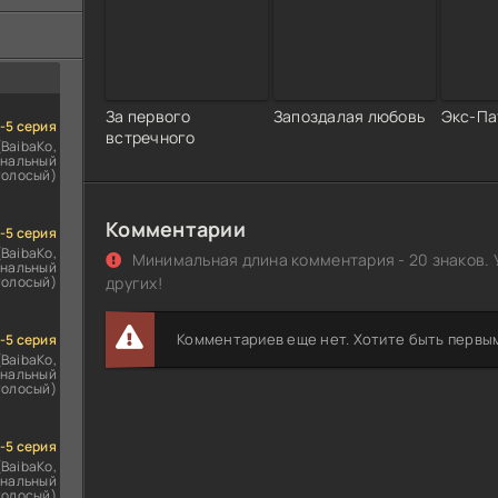
ездомным
сь
За первого
Запоздалая любовь
Экс-Па
1-5 серия
встречного
(BaibaKo,
нальный
голосый)
Комментарии
1-5 серия
(BaibaKo,
Минимальная длина комментария - 20 знаков. 
нальный
голосый)
других!
Комментариев еще нет. Хотите быть первы
1-5 серия
(BaibaKo,
нальный
голосый)
1-5 серия
(BaibaKo,
нальный
голосый)