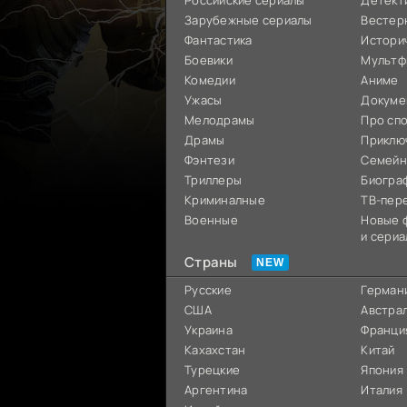
Российские сериалы
Детект
Зарубежные сериалы
Вестер
Фантастика
Истори
Боевики
Мультф
Комедии
Аниме
Ужасы
Докуме
Мелодрамы
Про сп
Драмы
Приклю
Фэнтези
Семей
Триллеры
Биогра
Криминалные
ТВ-пер
Военные
Новые 
и сериа
Страны
Русские
Герман
США
Австра
Украина
Франци
Кахахстан
Китай
Турецкие
Япония
Аргентина
Италия