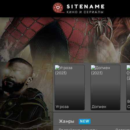
SITENAME
КИНО И СЕРИАЛЫ
В
Угроза
Догмен
С
Жанры