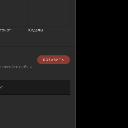
триот
Кидалы
ДОБАВИТЬ
Уважайте себя и
м?