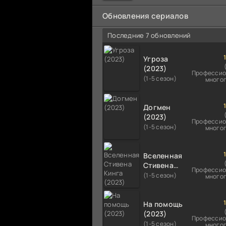
мальчика на растерзание б
псам. Только собаки оказали
Обновления сериалов
намного
Последние 7 обновлений
Угроза
(2023)
Профессио
(1-5 сезон)
много
Догмен
(2023)
Профессио
(1-5 сезон)
много
Вселенная
Стивена
Профессио
Кинга
(1-5 сезон)
много
(2023)
На помощь
(2023)
Профессио
(1-5 сезон)
много