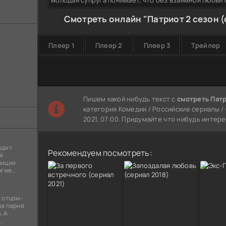
молодая супруга понимает, что без взаимной любви 
Смотреть онлайн "Патриот 2 сезон (
Плеер 1
Плеер 2
Плеер 3
Трейлер
Пишем какой нибудь текст с
смотреть Патр
категория Комедии / Российские сериалы / 
2021, 07:00. Придумайте что нибудь интер
одит
Рекомендуем посмотреть:
й
лиции
огие
ы
я
 отцом-
на парне
. А