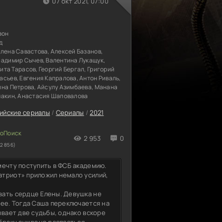
07 окт 2021, 07:00
зон
д
лена Савастова, Алексей Базанов,
ладимир Сычев, Валентина Лукащук,
та Тарасов, Георгий Бергал, Григорий
сьев, Евгения Капралова, Антон Риваль,
ина Петрова, Айсулу Азимбаева, Манана
макин, Анастасия Шаповалова
ийские сериалы
/
Сериалы
/
2021
2 953
0
2 856)
мечту поступить в ФСБ академию.
атриот» приложил немало усилий,
вать сердце Елены. Девушка не
щее. Тогда Саша переключается на
ывает две судьбы, однако вскоре