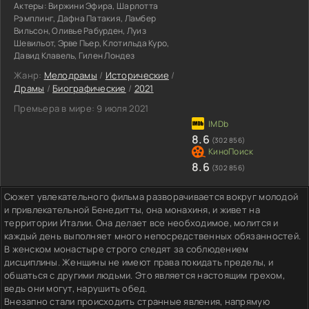
Актеры:
Виржини Эфира, Шарлотта
Рэмплинг, Дафна Патакия, Ламбер
Вильсон, Оливье Рабурден, Луиз
Шевильот, Эрве Пьер, Клотильда Куро,
Давид Клавель, Гилен Лондез
Жанр:
Мелодрамы
/
Исторические
/
Драмы
/
Биографические
/
2021
Премьера в мире:
9 июля 2021
8.6
(302 856)
8.6
(302 856)
Сюжет увлекательного фильма разворачивается вокруг молодой
и привлекательной Бенедитты, она монахиня, и живет на
территории Италии. Она делает все необходимое, молится и
каждый день выполняет много непосредственных обязанностей.
В женском монастыре строго следят за соблюдением
дисциплины. Женщины не имеют права покидать пределы, и
общаться с другими людьми. Это является настоящим грехом,
ведь они могут, нарушить обед.
Внезапно стали происходить странные явления, напрямую