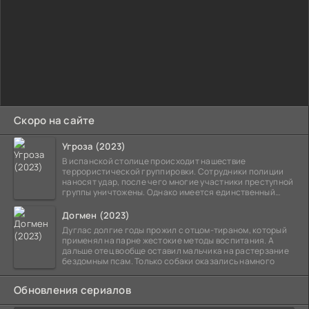
Скоро на сайте
Угроза (2023)
В испанской столице происходит нашествие
террористической группировки. Сотрудники полиции
наносят удар, после чего многие участники преступной
группы уничтожены. Однако имеется единственный
выживший,
Догмен (2023)
Дуглас долгие годы прожил с отцом-тираном, который
применял на парне жестокие методы воспитания. А
дальше отец вообще оставил мальчика на растерзание
бездомным псам. Только собаки оказались намного
Обновления сериалов