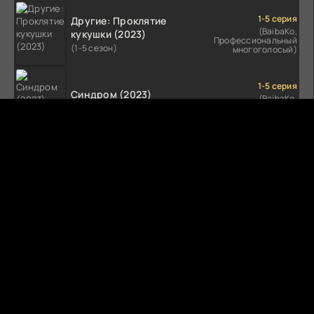
1-5 серия
Другие: Проклятие
(BaibaKo,
кукушки (2023)
Профессиональный
(1-5 сезон)
многоголосый)
1-5 серия
Синдром (2023)
(BaibaKo,
Профессиональный
(1-5 сезон)
многоголосый)