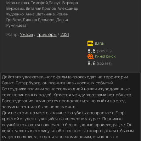
Мельникова, Тимофей Дашук, Варвара
Верховых, Виталий Крылов, Александр
Кудренко, Анна Щетинина, Роман
Грибков, Дианна Дезмари, Дарья
Румянцева
Жанр:
Ужасы
/
Триллеры
/
2021
8.6
(302 856)
8.6
(302 856)
Действия увлекательного фильма происходят на территории
Санкт-Петербурга, он пленник невыносимых событий.
Сотрудники полиции за несколько дней нашли изуродованные
тела невиновных людей. Кажется между жертвами нет общего.
Расследование начинается продолжаться, но выйти на след
злоумышленника было невозможно.
Дни не стоит на месте количество убитых возрастает. Егор
простой студент, учащийся на последнем курсе. Парнишка
случайно оказался вовлечен в беспощадные происходящее. Он
хочет уехать в столицу, чтобы полностью попрощаться с былым
существованием, отдаться воспоминаниям, связанных с