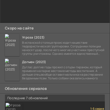
Скоро на сайте
Угроза (2023)
В испанской столице происходит нашествие
террористической группировки. Сотрудники полиции
наносят удар, после чего многие участники преступной
группы уничтожены. Однако имеется единственный
выживший,
Догмен (2023)
Дуглас долгие годы прожил с отцом-тираном, который
применял на парне жестокие методы воспитания. А
дальше отец вообще оставил мальчика на растерзание
бездомным псам. Только собаки оказались намного
Обновления сериалов
Последние 7 обновлений
1-5 серия