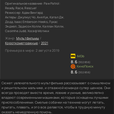
Оригинальное название:
Paw Patrol:
Ready, Race, Rescue!
Режиссер:
Адам Вингард
Актеры:
Джулиус Чо, Аня Кук, Катал Дж.
Додд, Isaac Emberson-Heeks, Лукас
Энджел, Эддисон Холли, Каллан Холли,
Caoimhe Judd, Хосеф Мотики
Жанр:
Мультфильмы
/
Короткометражные
/
2021
Премьера в мире:
2 августа 2019
8.6
(302 856)
8.6
(302 856)
Сюжет увлекательного мультфильма рассказывает о смышленом
и решительном мальчике, и отважной команде супер щенков. Они
всегда проводят вместе время, ловкие и умные, великолепно
владеют современными машинами, которые оснащены лучшими
приспособлениями. Смелые собачки на технике могут летать,
прыгать, плавать, и это все делается, чтобы в трудную минуту
оказать немедленную помочь.