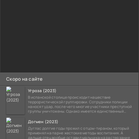
Скоро на сайте
Угроза (2023)
В испанской столице происходит нашествие
террористической группировки. Сотрудники полиции
наносят удар, после чего многие участники преступной
группы уничтожены. Однако имеется единственный
выживший,
Догмен (2023)
Дуглас долгие годы прожил с отцом-тираном, который
применял на парне жестокие методы воспитания. А
дальше отец вообще оставил мальчика на растерзание