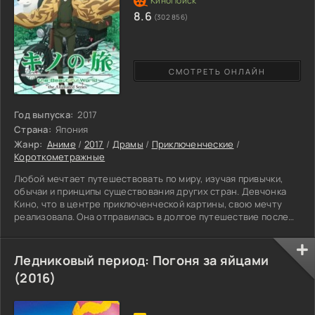
8.6
(302 856)
СМОТРЕТЬ ОНЛАЙН
Год выпуска:
2017
Страна:
Япония
Жанр:
Аниме
/
2017
/
Драмы
/
Приключенческие
/
Короткометражные
Любой мечтает путешествовать по миру, изучая привычки,
обычаи и принципы существования других стран. Девчонка
Кино, что в центре приключенческой картины, свою мечту
реализовала. Она отправилась в долгое путешествие после
страшных событий дома – предательства родных и друзей.
Она постоянно находится в странствиях. Причем, в каждом
месте Кино не бывает три дня. Ездит на мотоцикле с именем
Ледниковый период: Погоня за яйцами
Гермес. Кино передвигается от города к городу, наблюдает
(2016)
за происходящими событиями, анализирует их, а