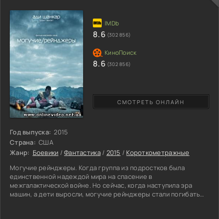
ещё может хотеть простой деревенский парень? Но в
8.6
(302 856)
8.6
(302 856)
СМОТРЕТЬ ОНЛАЙН
Год выпуска:
2015
Страна:
США
Жанр:
Боевики
/
Фантастика
/
2015
/
Короткометражные
Могучие рейнджеры. Когда группа из подростков была
единственной надеждой мира на спасение в
межгалактической войне. Но сейчас, когда наступила эра
машин, а дети выросли, могучие рейнджеры стали погибать
один за одним. Действие короткометражки разворачивается
в зале, где один рейнджер, придавший своих боевых