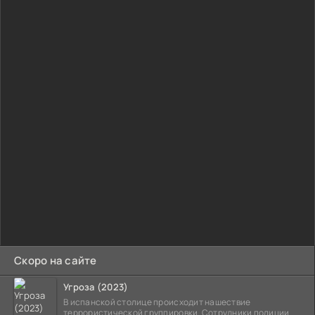
товарищей и перешедший на сторону машин, допрашивает
свою боевую подругу о местонахождении последнего
рейнджера. Но, розовый рейнджер Кимберли, не готова
предавать своего единственного друга
Скоро на сайте
Угроза (2023)
В испанской столице происходит нашествие
террористической группировки. Сотрудники полиции