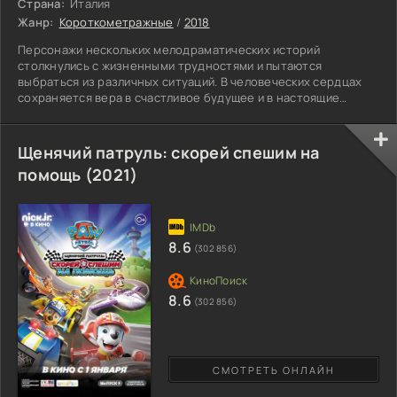
Страна:
Италия
Жанр:
Короткометражные
/
2018
Персонажи нескольких мелодраматических историй
столкнулись с жизненными трудностями и пытаются
выбраться из различных ситуаций. В человеческих сердцах
сохраняется вера в счастливое будущее и в настоящие
чудеса. Надеясь на удачу, герои смело идут вперед и
преодолевают всевозможные препятствия. Избавляясь от
сомнений, итальянские жители добиваются цели, и радуются
Щенячий патруль: скорей спешим на
возможности изменить жизнь к лучшему. Небезразличный
помощь (2021)
молодой человек замечает в трамвае маленькую девочку без
сопровождения взрослых.
8.6
(302 856)
8.6
(302 856)
СМОТРЕТЬ ОНЛАЙН