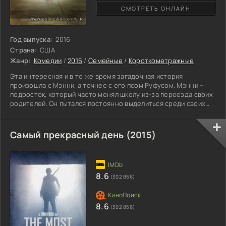
СМОТРЕТЬ ОНЛАЙН
Год выпуска:
2016
Страна:
США
Жанр:
Комедии
/
2016
/
Семейные
/
Короткометражные
Эта интересная и в то же время загадочная история
произошла с Мэнни, а точнее с его псом Руфусом. Мэнни –
подросток, который часто менял школу из-за переезда своих
родителей. Он пытался постоянно выделиться среди своих
сверстников, получить популярность и уважение. И это у него
хорошо получалось. И вновь мальчику пришлось идти в новую
школу и снова оказаться новеньким. Мэнни решил на новый
Самый прекрасный день (2015)
класс произвести впечатление, чтобы и здесь героя
запомнили надолго. Однажды его пёс притащил невероятно
8.6
(302 856)
8.6
(302 856)