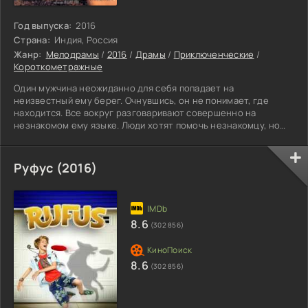
Год выпуска:
2016
Страна:
Индия, Россия
Жанр:
Мелодрамы
/
2016
/
Драмы
/
Приключенческие
/
Короткометражные
Один мужчина неожиданно для себя попадает на
неизвестный ему берег. Очнувшись, он не понимает, где
находится. Все вокруг разговаривают совершенно на
незнакомом ему языке. Люди хотят помочь незнакомцу, но
они совершенно не знают, как, не понимают, что ему нужно.
Герой пытается выяснить, в какое место он попал и, как здесь
очутился. Но ему так и не удаётся это сделать. Пришлось
Руфус (2016)
идти по туда, куда глаза глядят. Возможно, он сможет прийти
куда-нибудь и узнает причину потери его памяти. Идя в
8.6
(302 856)
8.6
(302 856)