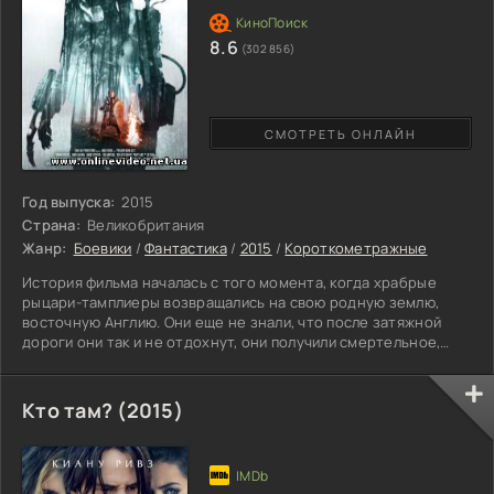
8.6
(302 856)
СМОТРЕТЬ ОНЛАЙН
Год выпуска:
2015
Страна:
Великобритания
Жанр:
Боевики
/
Фантастика
/
2015
/
Короткометражные
История фильма началась с того момента, когда храбрые
рыцари-тамплиеры возвращались на свою родную землю,
восточную Англию. Они еще не знали, что после затяжной
дороги они так и не отдохнут, они получили смертельное,
трудновыполнимое задание. Храбрецам необходимо найти
необычного и очень опасного зверя, который не щадит
нечего живое, и уничтожает все на своем пути.
Кто там? (2015)
Сопровождать рыцарей вызвался сарацин, который
единственный видел страшного зверя, и уцелел. Фильм
является неплохим продолжением