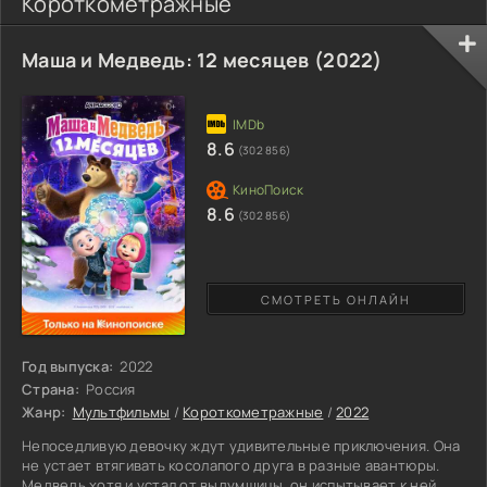
Короткометражные
Маша и Медведь: 12 месяцев (2022)
8.6
(302 856)
8.6
(302 856)
СМОТРЕТЬ ОНЛАЙН
Год выпуска:
2022
Страна:
Россия
Жанр:
Мультфильмы
/
Короткометражные
/
2022
Непоседливую девочку ждут удивительные приключения. Она
не устает втягивать косолапого друга в разные авантюры.
Медведь хотя и устал от выдумщицы, он испытывает к ней