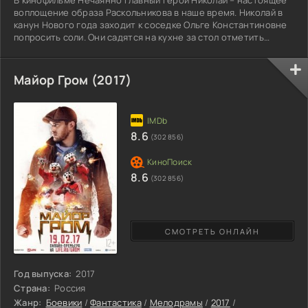
воплощение образа Раскольникова в наше время. Николай в
канун Нового года заходит к соседке Ольге Константиновне
попросить соли. Они садятся на кухне за стол отметить
наступающий праздник, но как только Ольга Константиновна
поворачивается спиной к Николаю, получает удар по голове
молотком и умирает. Не дождавшись соли, к соседке приходит
Майор Гром (2017)
жена Коли. Увидев убитую соседку, Катя собирается вызвать
милицию, но ее останавливает Коля, объясняя,
8.6
(302 856)
8.6
(302 856)
СМОТРЕТЬ ОНЛАЙН
Год выпуска:
2017
Страна:
Россия
Жанр:
Боевики
/
Фантастика
/
Мелодрамы
/
2017
/