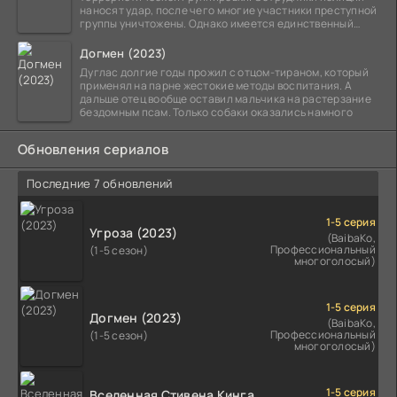
наносят удар, после чего многие участники преступной
группы уничтожены. Однако имеется единственный
выживший,
Догмен (2023)
Дуглас долгие годы прожил с отцом-тираном, который
применял на парне жестокие методы воспитания. А
дальше отец вообще оставил мальчика на растерзание
бездомным псам. Только собаки оказались намного
Обновления сериалов
Последние 7 обновлений
1-5 серия
Угроза (2023)
(BaibaKo,
Профессиональный
(1-5 сезон)
многоголосый)
1-5 серия
Догмен (2023)
(BaibaKo,
Профессиональный
(1-5 сезон)
многоголосый)
1-5 серия
Вселенная Стивена Кинга