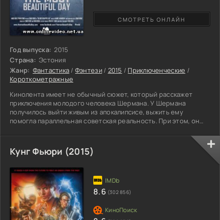
СМОТРЕТЬ ОНЛАЙН
Год выпуска:
2015
Страна:
Эстония
Жанр:
Фантастика
/
Фэнтези
/
2015
/
Приключенческие
/
Короткометражные
Кинолента имеет не обычный сюжет, который расскажет
приключения молодого человека Шермана. У Шермана
получилось выйти живым из апокалипсисе, выжить ему
помогла параллельная советская реальность. При этом, он
становиться узником бункера, который находиться под
землей. У него появляется другая цель, выбраться с бункера
целым и невредимым. Кинофильм достаточно увлекателен,
Кунг Фьюри (2015)
имеет захватывающий сюжет, и интересную линию развязки,
это не оставит равнодушным зрителя кино. Фильм в
бесплатном доступе и
8.6
(302 856)