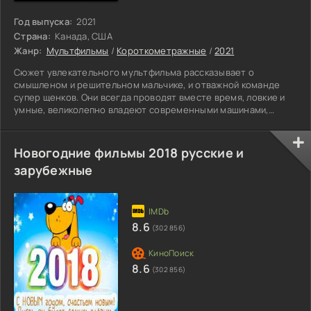
Год выпуска:
2021
Страна:
Канада, США
Жанр:
Мультфильмы
/
Короткометражные
/
2021
Сюжет увлекательного мультфильма рассказывает о
смышленом и решительном мальчике, и отважной команде
супер щенков. Они всегда проводят вместе время, ловкие и
умные, великолепно владеют современными машинами,
которые оснащены лучшими приспособлениями. Смелые
собачки на технике могут летать, прыгать, плавать, и это все
делается, чтобы в трудную минуту оказать немедленную
Новогодние фильмы 2018 русские и
помочь. Сейчас стоит сложная задача необходимо
зарубежные
сопровождать участников происходящей опасной гонки. В
соревнованиях за звание
8.6
(302 856)
8.6
(302 856)