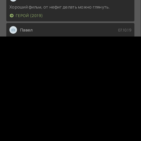
Хороший фильм, от нефиг делать можно глянуть.
ГЕРОЙ (2019)
Павел
07.10.19
Снято позорно! Не стал дальше смотреть!
ПРОЕКТ «ДИНОЗАВР» (2015)