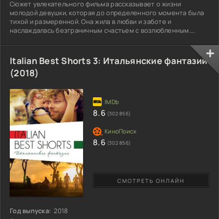
Сюжет увлекательного фильма рассказывает о жизни
молодой девушки, которая до определенного момента была
тихой и размеренной. Она жила в любви и заботе и
наслаждалась безграничным счастьем с возлюбленным.
Супруги имеют идеальные отношения. Женщина ждала с
работы в уютном небольшом домике, где на столе всегда
стоял вкусный ужин. Глава семейства спешил к любимой
Italian Best Shorts 3: Итальянские фантазии
женщине, однажды он не пришел домой. Главная героиня
(2018)
очень обеспокоена странным исчезновением. После
ожидания решает набрать его номер
8.6
(302 856)
8.6
(302 856)
СМОТРЕТЬ ОНЛАЙН
Год выпуска:
2018