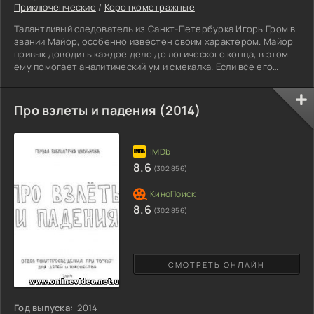
Приключенческие
/
Короткометражные
Талантливый следователь из Санкт-Петербурка Игорь Гром в
звании Майор, особенно известен своим характером. Майор
привык доводить каждое дело до логического конца, в этом
ему помогает аналитический ум и смекалка. Если все его
качества соединить, это делает с него идеального
полицейского. Майор Гром не боится бандитов, его не
интересуют статусы и масти людей, его невозможно
Про взлеты и падения (2014)
подкупить. Если за дело взялся пресловутый следователь,
значит история достигнет своей логической концовки.
8.6
(302 856)
8.6
(302 856)
СМОТРЕТЬ ОНЛАЙН
Год выпуска:
2014