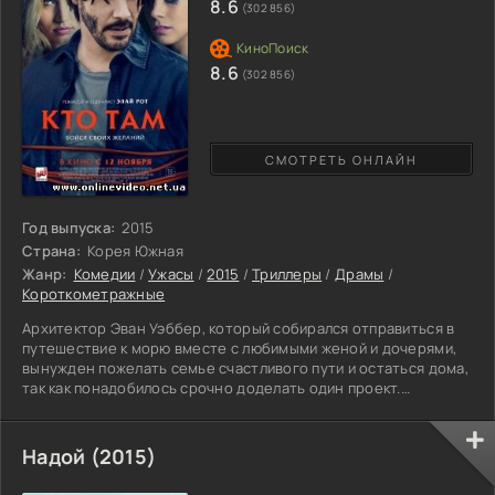
8.6
(302 856)
8.6
(302 856)
СМОТРЕТЬ ОНЛАЙН
Год выпуска:
2015
Страна:
Корея Южная
Жанр:
Комедии
/
Ужасы
/
2015
/
Триллеры
/
Драмы
/
Короткометражные
Архитектор Эван Уэббер, который собирался отправиться в
путешествие к морю вместе с любимыми женой и дочерями,
вынужден пожелать семье счастливого пути и остаться дома,
так как понадобилось срочно доделать один проект.
Увлеченный работой, Эван не сразу слышит стук в дверь, но
за тем выходит на порог и видит двух юных девушек, которые
заблудились в незнакомом районе, промокли под дождем и
Надой (2015)
сильно замерзли. Проникшись сочувствием к двум бедолагам,
Эван пускает красавиц в дом, чтобы они отогрелись,