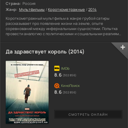
Страна:
Россия
Жанр:
Мультфильмы
/
Короткометражные
/
2014
Короткометражный мультфильм в жанре грубой сатиры
рассказывает про появление жизни на земле, опыте
соревнований между инфернальными сущностями. Попытка
провести аналогию с политическими и социальными реалиями
делают его понятным только для взрослого поколения.
Простая манера графики и белый задний фон выбраны не
случайно. Суть того, что хотят сказать авторы, проста на
Да здравствует король (2014)
первый взгляд. Но вдумавшись в сказанное, становится
понятно, что глубоки сарказм скрывает по настоящему
тяжелую тему
8.6
(302 856)
8.6
(302 856)
СМОТРЕТЬ ОНЛАЙН