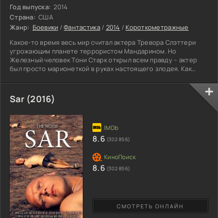
Год выпуска:
2014
Страна:
США
Жанр:
Боевики
/
Фантастика
/
2014
/
Короткометражные
Какое-то время весь мир считал актера Тревора Слэттери
угрожающим планете террористом Мандарином. Но
Железный человек Тони Старк открыл всем правду – актер
был просто марионеткой в руках настоящего злодея. Как
соучастник заговора Тревор получил срок в тюрьме строго
режима, но приобретенная им слава кровожадного
Мандарина обеспечила его известностью и верными
Sar (2016)
поклонниками. Окруженный почитателями и телохранителями
из рядов заключенных тюрьмы, Тревор чувствует себя
настоящим террористом, с
8.6
(302 856)
8.6
(302 856)
СМОТРЕТЬ ОНЛАЙН