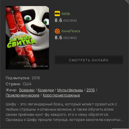
ли адекватный родитель доверит своё пусть ещё не
родившееся
8.6
(302 856)
8.6
(302 856)
СМОТРЕТЬ ОНЛАЙН
Год выпуска:
2016
Страна:
США
Жанр:
Боевики
/
Комедии
/
Мультфильмы
/
2016
/
Приключенческие
/
Короткометражные
Шифу – это легендарный боец, который может сразиться с
любым страшны и опасным воином, а также обучить всем
своим приёмам кунг-фу каждого, кто к нему обратится.
Однажды к Шифу пришла тигрица, которая захотела научиться
у панды боевым приёмам. В городе в это время появился