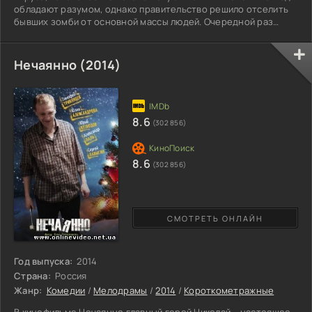
обладают разумом, однако правительство решило отселить
бывших зомби от основной массы людей. Очередной раз
поднялся вопрос о совместной жизни бывших зараженных с
людьми. Однако Стив считает, что зомби не совсем люди, а
немного меньше, о совместной жизни как прежде, не может
Нечаянно (2014)
быть и речи. Ему не верят, для доказательства своих слов
герой мультфильма отправляется в один из отдаленных
8.6
(302 856)
8.6
(302 856)
СМОТРЕТЬ ОНЛАЙН
Год выпуска:
2014
Страна:
Россия
Жанр:
Комедии
/
Мелодрамы
/
2014
/
Короткометражные
В кинофильме Нечаянно главный герой Николай – настоящее