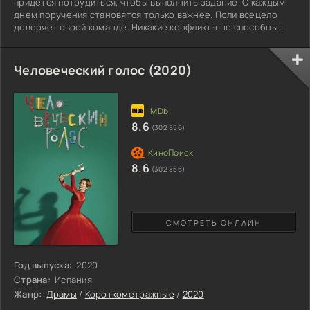
придется потрудиться, чтобы выполнить задание. С каждым
днем поручения становятся только важнее. Поли всецело
доверяет своей команде. Никакие конфликты не способны
разлучить лучших друзей. Они постоянно работают вместе и
находят общий язык несмотря на то, что имеют совершенно
разные характеры. Робокар Поли не боится опасности. Он
Человеческий голос (2020)
всегда первый отправляется на вызовы, считая своим долгом
помочь оказавшимся в беде. В команде суперспасателей
8.6
(302 856)
8.6
(302 856)
СМОТРЕТЬ ОНЛАЙН
Год выпуска:
2020
Страна:
Испания
Жанр:
Драмы
/
Короткометражные
/
2020