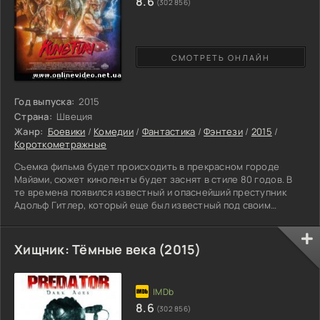
8.6
(302 856)
СМОТРЕТЬ ОНЛАЙН
Год выпуска:
2015
Страна:
Швеция
Жанр:
Боевики
/
Комедии
/
Фантастика
/
Фэнтези
/
2015
/
Короткометражные
Съемка фильма будет происходить в прекрасном городе
Майами, сюжет киноленты будет заснят в стиле 80 годов. В
те времена появился известный и опаснейший преступник
Адольф Гитлер, который еще был известный под своим
прозвищем Кунг Фюрер. В то время, один из самых важных
полицейский, решает сделать путешествие во времени и
попасть в Германию. Цель путешествия является убийство
Хищник: Тёмные века (2015)
врага Европы, в надежде, положить конец нацисткой империи,
и спасти многие жизни. Фильм боевик содержит не обычный
сюжет,
8.6
(302 856)