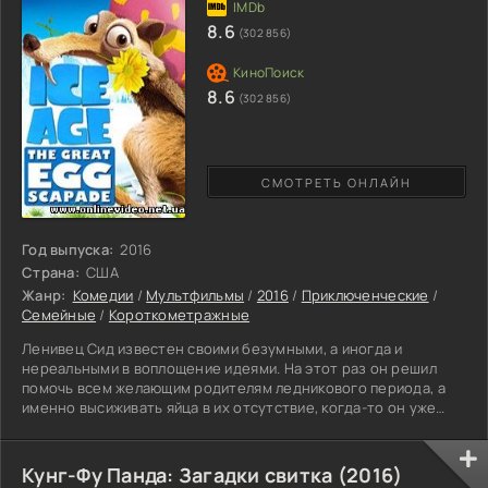
8.6
(302 856)
8.6
(302 856)
СМОТРЕТЬ ОНЛАЙН
Год выпуска:
2016
Страна:
США
Жанр:
Комедии
/
Мультфильмы
/
2016
/
Приключенческие
/
Семейные
/
Короткометражные
Ленивец Сид известен своими безумными, а иногда и
нереальными в воплощение идеями. На этот раз он решил
помочь всем желающим родителям ледникового периода, а
именно высиживать яйца в их отсутствие, когда-то он уже
заботился о яйце динозавра, так что у него есть в этом опыт.
Своё предприятие Сид назвал «Яичные ясли». Поначалу
друзья ленивца мамонт по имени Мэнни и вечно угрюмый
Кунг-Фу Панда: Загадки свитка (2016)
саблезубый тигр Диего посчитали эту идею глупой, ведь вряд