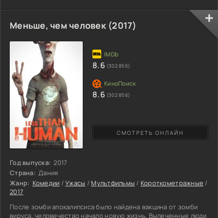
отчетливо покажет разделение между этих двух категорий.
Одна большая часть людей живет в разгульном мире среди
сигарет, спиртного и жриц любви, ошибочно предполагая, что
Меньше, чем человек (2017)
такова жизнь и есть. Другая же меньшая часть, занимаются
собой, и не важно в чем их успех, в спорте, учебе... Главное
это
8.6
(302 856)
8.6
(302 856)
СМОТРЕТЬ ОНЛАЙН
Год выпуска:
2017
Страна:
Дания
Жанр:
Комедии
/
Ужасы
/
Мультфильмы
/
Короткометражные
/
2017
После зомби апокалипсиса было найдена вакцина от зомби
вируса, человечество начало новую жизнь. Вылеченные люди