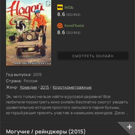
8.6
(302 856)
8.6
(302 856)
СМОТРЕТЬ ОНЛАЙН
Год выпуска:
2015
Страна:
Россия
Жанр:
Комедии
/
2015
/
Короткометражные
Эх, чего только нельзя найти в русской деревне! Все
любители посмотреть кино онлайн бесплатно смогут увидеть
удивительную история простого сельского парня Кузьмы,
который решил принять участие в немецком конкурсе. Дело в
том, что Кузьма изобрёл интересный аппарат, который
увеличивает количество надоя молока в несколько раз. После
выигрыша молодой человек мечтает купить немецкую машину
Могучие / рейнджеры (2015)
и прокатить на ней по деревне свою любимую девушку – чего