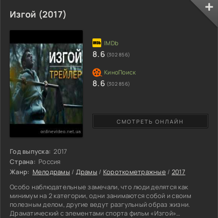
злодей, который мог нанести глубочайший урон местным
жителям. И только Шифу может справиться с этой участью. Но
Изгой (2017)
случилось непредвиденное, боец заболел и уже сам не мог
ни с кем сражаться. Тигрица из мультфильма Кунг-Фу Панда:
8.6
(302 856)
8.6
(302 856)
СМОТРЕТЬ ОНЛАЙН
Год выпуска:
2017
Страна:
Россия
Жанр:
Мелодрамы
/
Драмы
/
Короткометражные
/
2017
Особо наблюдательные замечали, что люди делятся как
минимум на 2 категории, одни занимаются собой и своим
полезным делом, другие ведут разгульный образ жизни.
Драматический с элементами спорта фильм «Изгой»