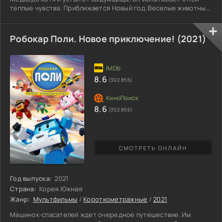
теплые чувства. Приближается Новый год. Веселые животные
планируют грандиозную вечеринку. Маша не рвется
присоединится к уборке и приготовлению праздничных
закусок. Девчонка тайком выскальзывает из дома. Недолго
Робокар Поли. Новое приключение! (2021)
думая, она отправляется по заснеженной тропинке в лес.
Маша оказывается недалеко от поляны, где собрались 12
8.6
(302 856)
8.6
(302 856)
СМОТРЕТЬ ОНЛАЙН
Год выпуска:
2021
Страна:
Корея Южная
Жанр:
Мультфильмы
/
Короткометражные
/
2021
Машинок-спасателей ждет очередное путешествие. Им