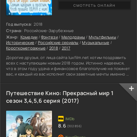
СМОТРЕТЬ ОНЛАЙН
Год выпуска:
2018
Страна:
Российские-Зарубежные
Жанр:
Комедии
/
Фэнтези
/
Мелодрамы
/
Мультфильмы
/
Исторические
/
Российские сериалы
/
Музыкальные
/
Короткометражные
/
2018
/
2017
Дорогие друзья, от лица сайта luxfilm.net хотим поздравить
всех с наступающим новым 2018 годом. Истинно надеемся,
что в этом году удача и финансовое благополучие не покинет
вас, и каждый из вас исполнит свои заветные мечты именно в
2018 новом году. Помните, кто стремится, тот обязательно
достигнет поставленной цели. В честь Нового года мы
постарались сделать для зрителя небольшую новогоднюю
Путешествие Кино: Прекрасный мир 1
подборку фильмов, чтобы кинолюбителю легче было найти
сезон 3,4,5,6 серия (2017)
смотреть понравившийся фильм. В новогоднюю сборку
8.6
(302 856)