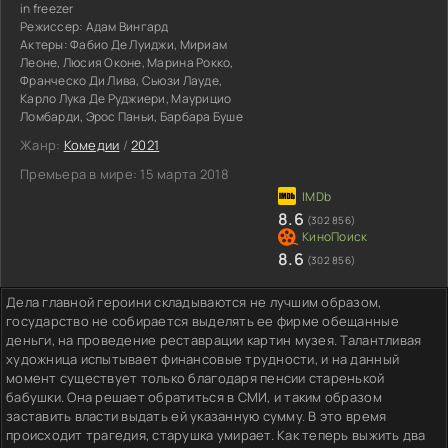
in freezer
Режиссер:
Адам Вингард
Актеры:
Фабио Де Луиджи, Мириам
Леоне, Люсия Оконе, Марина Рокко,
Франческо Ди Лива, Сьюзи Лауде,
Карло Лука Де Руджиери, Маурицио
Ломбарди, Эрос Паньи, Барбара Буше
Жанр:
Комедии
/
2021
Премьера в мире:
15 марта 2018
8.6
(302 856)
8.6
(302 856)
Дела главной героини складываются не лучшим образом,
государство не собирается выделять ее фирме обещанные
деньги, на проведение реставрации картин музея. Талантливая
художница испытывает финансовые трудности, и на данный
момент существует только благодаря пенсии старенькой
бабушки. Она решает обратиться в СМИ, и таким образом
заставить власти выдать ей указанную сумму. В это время
происходит трагедия, старушка умирает. Как теперь выжить два