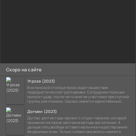
Скоро на сайте
Угроза (2023)
В испанской столице происходит нашествие
террористической группировки. Сотрудники полиции
наносят удар, после чего многие участники преступной
группы уничтожены. Однако имеется единственный
выживший,
Догмен (2023)
Дуглас долгие годы прожил с отцом-тираном, который
применял на парне жестокие методы воспитания. А
дальше отец вообще оставил мальчика на растерзание
бездомным псам. Только собаки оказались намного