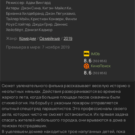
Режиссер:
Адам Вингард
Актеры:
Джон Сина, Кигэн-Майкл Ки,
Брианна Хилдебранд, Джон Легуизамо,
Тайлер Мэйн, Кристиан Конвери, Финли
Роуз Слэйтер, Джуди Грир, Деннис
Хейсбёрт, Дэниэл Кадмор
Жанр:
Комедии
/
Семейные
/
2019
Премьера в мире:
7 ноября 2019
8.6
(302 856)
8.6
(302 856)
Сюжет увлекательного фильма рассказывает веселую историю о
неопытных няньках. Действия разворачиваются во времена
жаркого лета, когда большие площади лесов охвачены были
стихией огня. На борьбу с ужасным пожаром отправляется
опытный спецотряд парашютистов. Это профессионалы своего
дела, которых чисто не сможет остановиться. Их прямая задача
спасать жителей небольшого городка, они врываются в дома в
поисках пострадавших.
В уцелевшем домике находиться трое напуганных детей, пока