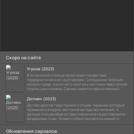
Скоро на сайте
Угроза (2023)
В испанской столице происходит нашествие
террористической группировки. Сотрудники полиции
наносят удар, после чего многие участники преступной
группы уничтожены. Однако имеется единственный
выживший,
Догмен (2023)
Дуглас долгие годы прожил с отцом-тираном, который
применял на парне жестокие методы воспитания. А
дальше отец вообще оставил мальчика на растерзание
бездомным псам. Только собаки оказались намного
Обновления сериалов