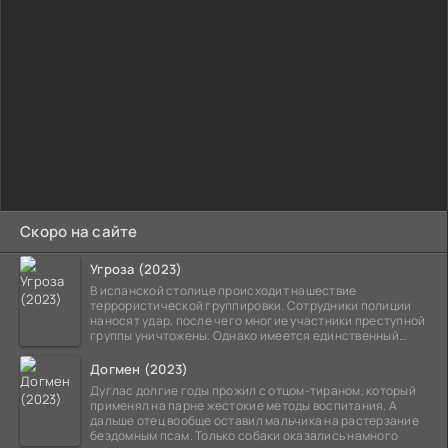
Скоро на сайте
Угроза (2023)
В испанской столице происходит нашествие
террористической группировки. Сотрудники полиции
наносят удар, после чего многие участники преступной
группы уничтожены. Однако имеется единственный
выживший,
Догмен (2023)
Дуглас долгие годы прожил с отцом-тираном, который
применял на парне жестокие методы воспитания. А
дальше отец вообще оставил мальчика на растерзание
бездомным псам. Только собаки оказались намного