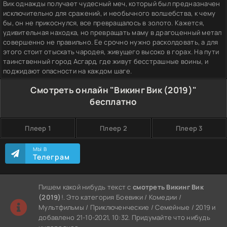
Вик однажды получает чудесный меч, который был предназначен
исключительно для сражений, и необычного волшебства, к чему
бы, он не прикоснулся, все превращалось в золото. Кажется,
удивительная находка, но превращать маму в драгоценный метал
совершенно не правильно. Ее срочно нужно расколдовать, а для
этого стоит отыскать чародея, живущего высоко в горах. На пути
таинственный город Асгард, где живут бесстрашные воины, и
поджидают опасности на каждом шаге.
Смотреть онлайн "Викинг Вик (2019)"
бесплатно
Плеер 1
Плеер 2
Плеер 3
МЫ В
Телеграм
Пишем какой нибудь текст с
смотреть Викинг Вик
(2019)
!. Это категория Боевики / Комедии /
Мультфильмы / Приключенческие / Семейные / 2019 и
добавлено 21-10-2021, 10:32. Придумайте что нибудь