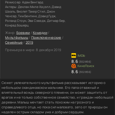
Режиссер:
Адам Вингард
Актеры:
Деклан Миле-Хауэлл, Давид
Шааль, Виолет Такер Стил, Джон
Ченсер, Тим Бентинк, Дэвид Гудж,
Роланд Стоун, Эва Сэвэдж, Дитмар Бер,
Конрад Бошерц
Жанр:
Боевики
/
Комедии
/
Мультфильмы
/
Приключенческие
/
Семейные
/
2019
Премьера в мире:
8 декабря 2019
8.6
(302 856)
8.6
(302 856)
Сюжет увлекательного мультфильма рассказывает историю о
небольшом скандинавском мальчике. Его папа отважный и
влиятельный вождь северного племени, он может защитить от
врагов и не только собственное семейство, и граждан небольшой
деревни. Малыш мечтает стать похожим на грозного и
справедливого отца, но пока сил маловато, зато от природы он
наделен острым складом ума и добрым сердцем.