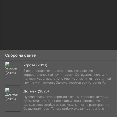
Скоро на сайте
Угроза (2023)
В испанской столице происходит нашествие
террористической группировки. Сотрудники полиции
наносят удар, после чего многие участники преступной
группы уничтожены. Однако имеется единственный
выживший,
Догмен (2023)
Дуглас долгие годы прожил с отцом-тираном, который
применял на парне жестокие методы воспитания. А
дальше отец вообще оставил мальчика на растерзание
бездомным псам. Только собаки оказались намного