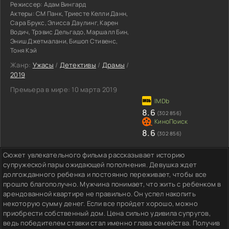
Режиссер:
Адам Вингард
Актеры:
СМ Панк, Триесте Келли Данн,
Сара Брукс, Элисса Даулинг, Карен
Водич, Трэвис Дельгадо, Маршалл Бин,
Эниш Джетмалани, Бишоп Стивенс,
Тоня Кэй
Жанр:
Ужасы
/
Детективы
/
Драмы
/
2019
Премьера в мире:
10 марта 2019
8.6
(302 856)
8.6
(302 856)
Сюжет увлекательного фильма рассказывает историю
супружеской пары ожидающей пополнения. Девушка ждет
долгожданного ребенка и постоянно переживает, чтобы все
прошло благополучно. Мужчина понимает, что жить с ребенком в
арендованной квартире не правильно. Он успел накопить
некоторую сумму денег. Если все пройдет хорошо, можно
приобрести собственный дом. Цена сильно удивила супругов,
ведь победителем ставки стал именно глава семейства. Получив