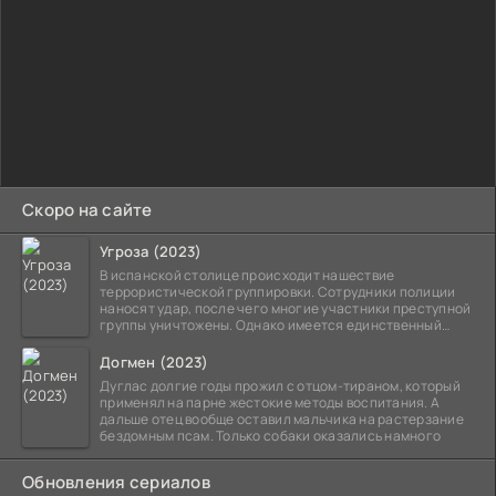
Скоро на сайте
Угроза (2023)
В испанской столице происходит нашествие
террористической группировки. Сотрудники полиции
наносят удар, после чего многие участники преступной
группы уничтожены. Однако имеется единственный
выживший,
Догмен (2023)
Дуглас долгие годы прожил с отцом-тираном, который
применял на парне жестокие методы воспитания. А
дальше отец вообще оставил мальчика на растерзание
бездомным псам. Только собаки оказались намного
Обновления сериалов