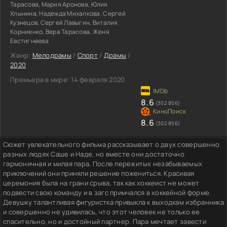
Тарасова, Мария Аронова, Юлия
Хлынина, Надежда Михалкова, Сергей
Кузнецов, Сергей Лавыгин, Виталия
Корниенко, Вера Тарасова, Женя
Евстигнеева
Жанр:
Мелодрамы
/
Спорт
/
Драмы
/
2020
Премьера в мире:
14 февраля 2020
8.6
(302 856)
8.6
(302 856)
Сюжет увлекательного фильма рассказывает о двух совершенно
разных людях Саше и Наде, но вместе они достаточно
гармоничная и милая пара. После пережитых незабываемых
приключений они приняли решение пожениться. Красивая
церемония была на грани срыва, так как хоккеист не может
подвести свою команду и в загс примчался в хоккейной форме.
Девушку талантливая фигуристка привыкла к выходкам избранника
и совершенно не удивилась, что этот человек не только ее
спасительно, но и достойный партнер. Пара мечтает завести