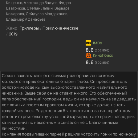
Кищенко, Александр Балуев, Федор
Бавтриков, Степан Лапин, Варвара
Комарова, Сейдулла Молдаханов,
Владимир Афанасьев
Жанр:
Триллеры
/
Приключенческие
/
2019
8.6
(302 856)
8.6
(302 856)
Сюжет захватывающего фильма разворачивается вокруг
молодого и привлекательного парня Глеба. Он представитель
золотой молодежь, сын высокопоставленного и влиятельного
чиновника. Выше себя он не ставит никого. Его обеспеченный
папа обеспеченный господин, ведь он не научил сына за двадцать
лет важным простым правилам жизни, которые должен знать
каждый человек. Родственник был постоянно занят заработком
денег и строительству успешной карьеры, в это время наследник
катился вниз по наклонным и связался не с благочинными
личностями.
Компания подвыпивших парней решили устроить гонки по ночному