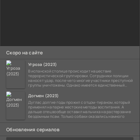
Скоро на сайте
Угроза (2023)
В испанской столице происходит нашествие
террористической группировки. Сотрудники полиции
наносят удар, после чего многие участники преступной
группы уничтожены. Однако имеется единственный
выживший,
Догмен (2023)
Дуглас долгие годы прожил с отцом-тираном, который
применял на парне жестокие методы воспитания. А
дальше отец вообще оставил мальчика на растерзание
бездомным псам. Только собаки оказались намного
Обновления сериалов