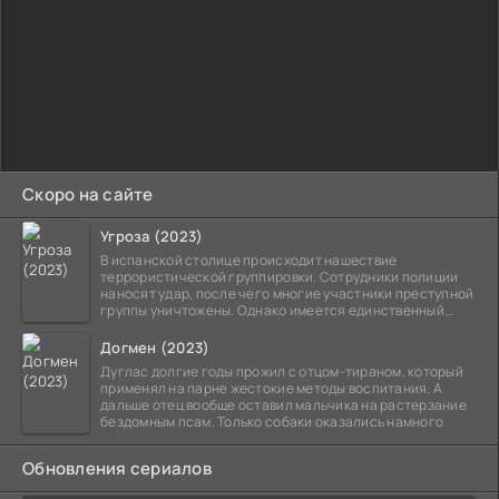
Скоро на сайте
Угроза (2023)
В испанской столице происходит нашествие
террористической группировки. Сотрудники полиции
наносят удар, после чего многие участники преступной
группы уничтожены. Однако имеется единственный
выживший,
Догмен (2023)
Дуглас долгие годы прожил с отцом-тираном, который
применял на парне жестокие методы воспитания. А
дальше отец вообще оставил мальчика на растерзание
бездомным псам. Только собаки оказались намного
Обновления сериалов