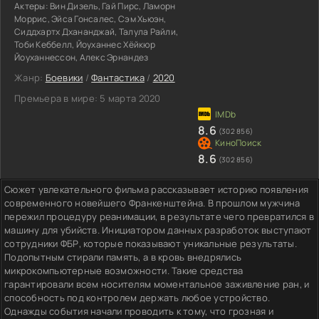
Актеры:
Вин Дизель, Гай Пирс, Ламорн
Моррис, Эйса Гонсалес, Сэм Хьюэн,
Сиддхартх Дхананджай, Талула Райли,
Тоби Кеббелл, Йоуханнес Хёйкюр
Йоуханнессон, Алекс Эрнандез
Жанр:
Боевики
/
Фантастика
/
2020
Премьера в мире:
5 марта 2020
8.6
(302 856)
8.6
(302 856)
Сюжет увлекательного фильма рассказывает историю появления
современного новейшего Франкенштейна. В прошлом мужчина
пережил процедуру реанимации, в результате чего превратился в
машину для убийств. Инициатором данных разработок выступают
сотрудники ФБР, которые показывают уникальные результаты.
Подопытным стирали память, а в кровь внедрялись
микрокомпьютерные возможности. Такие средства
гарантировали всем носителям моментальное заживление ран, и
способность под контролем держать любое устройство.
Однажды события начали проводить к тому, что грозная и