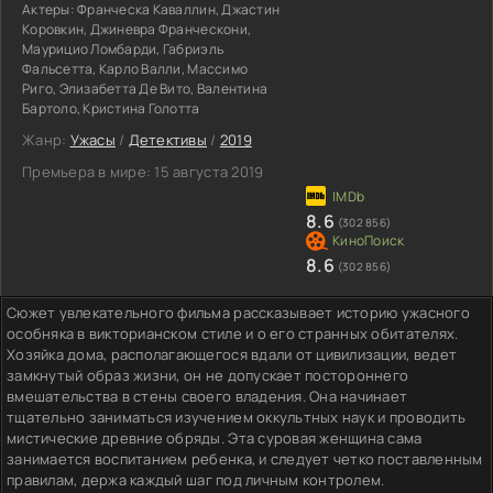
Актеры:
Франческа Каваллин, Джастин
Коровкин, Джиневра Франческони,
Маурицио Ломбарди, Габриэль
Фальсетта, Карло Валли, Массимо
Риго, Элизабетта Де Вито, Валентина
Бартоло, Кристина Голотта
Жанр:
Ужасы
/
Детективы
/
2019
Премьера в мире:
15 августа 2019
8.6
(302 856)
8.6
(302 856)
Сюжет увлекательного фильма рассказывает историю ужасного
особняка в викторианском стиле и о его странных обитателях.
Хозяйка дома, располагающегося вдали от цивилизации, ведет
замкнутый образ жизни, он не допускает постороннего
вмешательства в стены своего владения. Она начинает
тщательно заниматься изучением оккультных наук и проводить
мистические древние обряды. Эта суровая женщина сама
занимается воспитанием ребенка, и следует четко поставленным
правилам, держа каждый шаг под личным контролем.