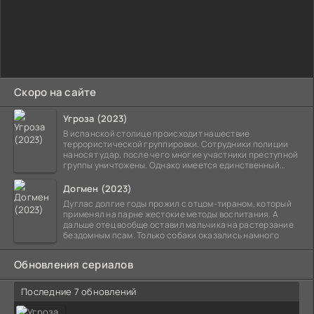
Скоро на сайте
Угроза (2023)
В испанской столице происходит нашествие
террористической группировки. Сотрудники полиции
наносят удар, после чего многие участники преступной
группы уничтожены. Однако имеется единственный
выживший,
Догмен (2023)
Дуглас долгие годы прожил с отцом-тираном, который
применял на парне жестокие методы воспитания. А
дальше отец вообще оставил мальчика на растерзание
бездомным псам. Только собаки оказались намного
Обновления сериалов
Последние 7 обновлений