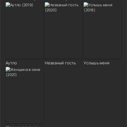
Аутло
Незваный гость
Услышь меня