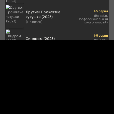
1-5 серия
Другие: Проклятие
(BaibaKo,
кукушки (2023)
Профессиональный
(1-5 сезон)
многоголосый)
1-5 серия
Синдром (2023)
(BaibaKo,
Профессиональный
(1-5 сезон)
многоголосый)