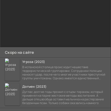
Скоро на сайте
Угроза (2023)
В испанской столице происходит нашествие
террористической группировки. Сотрудники полиции
наносят удар, после чего многие участники преступной
группы уничтожены. Однако имеется единственный
выживший,
Догмен (2023)
Дуглас долгие годы прожил с отцом-тираном, который
применял на парне жестокие методы воспитания. А
дальше отец вообще оставил мальчика на растерзание
бездомным псам. Только собаки оказались намного