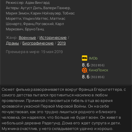
Режиссер:
Адам Вингард
Актеры:
Аугуст Диль, Валери Пахнер,
Мария Зимон, Карин Нойхаузер, Тобиас
Моретти, Ульрих Маттес, Маттиас
Шонартс, Франц Роговский, Карл
Маркович, Бруно Ганц
Жанр:
Военные
/
Исторические
/
Драмы
/
Биографические
/
2019
Премьера в мире:
19 мая 2019
8.6
(302 856)
8.6
(302 856)
Сюжет фильма разворачивается вокруг Франца Егерштеттера, с
самого детства пытался противиться насилию в любом
проявлении. Причиной становиться гибель отца во время
кровавой и ужасной Первой Мировой Войны. Он на себе
почувствовал, как это трудно лишиться родного и близкого
человека, он надеялся, что больше не будет воен. Он живет в
небольшой деревне Радегунд. Дома его ждет супруга и дети.
Мужчина счастлив, у него складывается удачно и хорошо.