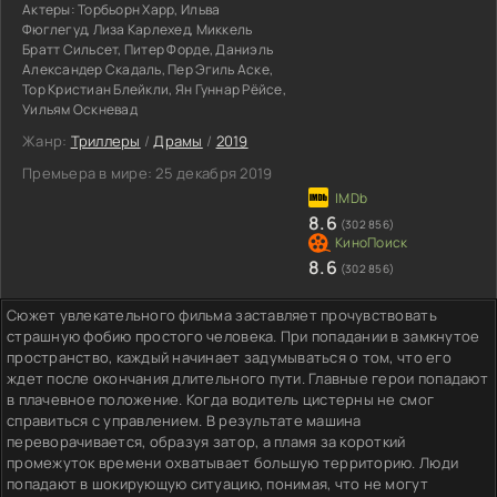
Актеры:
Торбьорн Харр, Ильва
Фюглегуд, Лиза Карлехед, Миккель
Братт Сильсет, Питер Форде, Даниэль
Александер Скадаль, Пер Эгиль Аске,
Тор Кристиан Блейкли, Ян Гуннар Рёйсе,
Уильям Оскневад
Жанр:
Триллеры
/
Драмы
/
2019
Премьера в мире:
25 декабря 2019
8.6
(302 856)
8.6
(302 856)
Сюжет увлекательного фильма заставляет прочувствовать
страшную фобию простого человека. При попадании в замкнутое
пространство, каждый начинает задумываться о том, что его
ждет после окончания длительного пути. Главные герои попадают
в плачевное положение. Когда водитель цистерны не смог
справиться с управлением. В результате машина
переворачивается, образуя затор, а пламя за короткий
промежуток времени охватывает большую территорию. Люди
попадают в шокирующую ситуацию, понимая, что не могут