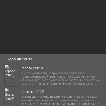
Скоро на сайте
Угроза (2023)
В испанской столице происходит нашествие
террористической группировки. Сотрудники полиции
наносят удар, после чего многие участники преступной
группы уничтожены. Однако имеется единственный
выживший,
Догмен (2023)
Дуглас долгие годы прожил с отцом-тираном, который
применял на парне жестокие методы воспитания. А
дальше отец вообще оставил мальчика на растерзание