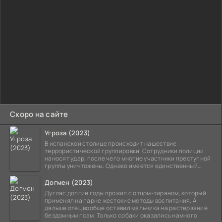
Скоро на сайте
Угроза (2023)
В испанской столице происходит нашествие
террористической группировки. Сотрудники полиции
наносят удар, после чего многие участники преступной
группы уничтожены. Однако имеется единственный
выживший,
Догмен (2023)
Дуглас долгие годы прожил с отцом-тираном, который
применял на парне жестокие методы воспитания. А
дальше отец вообще оставил мальчика на растерзание
бездомным псам. Только собаки оказались намного