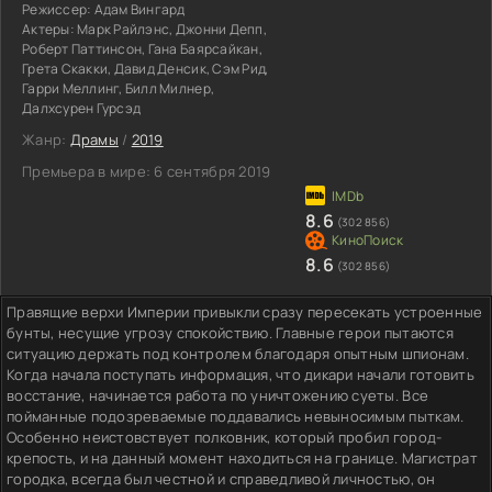
Режиссер:
Адам Вингард
Актеры:
Марк Райлэнс, Джонни Депп,
Роберт Паттинсон, Гана Баярсайкан,
Грета Скакки, Давид Денсик, Сэм Рид,
Гарри Меллинг, Билл Милнер,
Далхсурен Гурсэд
Жанр:
Драмы
/
2019
Премьера в мире:
6 сентября 2019
8.6
(302 856)
8.6
(302 856)
Правящие верхи Империи привыкли сразу пересекать устроенные
бунты, несущие угрозу спокойствию. Главные герои пытаются
ситуацию держать под контролем благодаря опытным шпионам.
Когда начала поступать информация, что дикари начали готовить
восстание, начинается работа по уничтожению суеты. Все
пойманные подозреваемые поддавались невыносимым пыткам.
Особенно неистовствует полковник, который пробил город-
крепость, и на данный момент находиться на границе. Магистрат
городка, всегда был честной и справедливой личностью, он