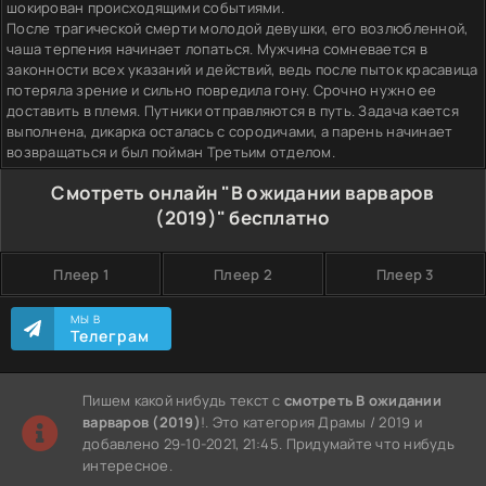
шокирован происходящими событиями.
После трагической смерти молодой девушки, его возлюбленной,
чаша терпения начинает лопаться. Мужчина сомневается в
законности всех указаний и действий, ведь после пыток красавица
потеряла зрение и сильно повредила гону. Срочно нужно ее
доставить в племя. Путники отправляются в путь. Задача кается
выполнена, дикарка осталась с сородичами, а парень начинает
возвращаться и был пойман Третьим отделом.
Смотреть онлайн "В ожидании варваров
(2019)" бесплатно
Плеер 1
Плеер 2
Плеер 3
МЫ В
Телеграм
Пишем какой нибудь текст с
смотреть В ожидании
варваров (2019)
!. Это категория Драмы / 2019 и
добавлено 29-10-2021, 21:45. Придумайте что нибудь
интересное.