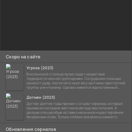
Скоро на сайте
Угроза (2023)
В испанской столице происходит нашествие
террористической группировки. Сотрудники полиции
наносят удар, после чего многие участники преступной
группы уничтожены. Однако имеется единственный
выживший,
Догмен (2023)
Дуглас долгие годы прожил с отцом-тираном, который
применял на парне жестокие методы воспитания. А
дальше отец вообще оставил мальчика на растерзание
бездомным псам. Только собаки оказались намного
Обновления сериалов