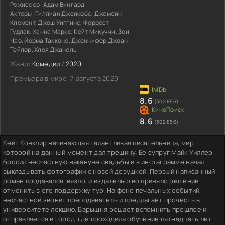
Режиссер:
Адам Вингард
Актеры:
Гиллиан Джейкобс, Джемейн
Клемент, Джош Уиггинс, Форрест
Гудлак, Ханна Маркс, Кейт Микуччи, Зои
Чао, Йорма Такконе, Дженнифер Джоан
Тейлор, Хлоя Джанель
Жанр:
Комедии
/
2020
Премьера в мире:
7 августа 2020
8.6
(302 856)
8.6
(302 856)
Кейт Конклир начинающая талантливая писательница, мир
которой на данный момент дал трещину. Ее супруг Майк Уиллер
бросил несчастную накануне свадьбы и в инстаграмме начал
выкладывать фотографии с новой девушкой. Первый написанный
роман продавался, вязло, и издательство приняло решение
отменить в его поддержку тур. На фоне печальных событий,
несчастной звонит преподаватель и предлагает прочесть в
университете лекцию. Барышня решает вспомнить прошлое и
отправляется в город, где проходила обучение пятнадцать лет