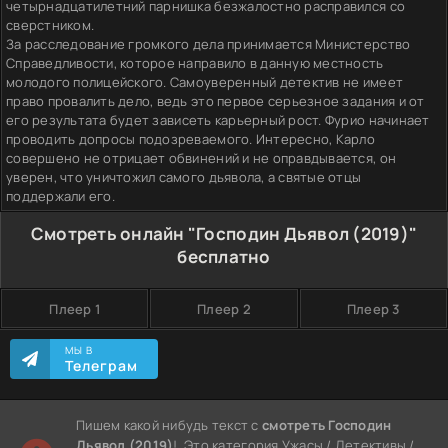
четырнадцатилетний парнишка безжалостно расправился со
сверстником.
За расследование громкого дела принимается Министерство
Справедливости, которое направило в данную местность
молодого полицейского. Самоуверенный детектив не имеет
право провалить дело, ведь это первое серьезное задания и от
его результата будет зависеть карьерный рост. Фурио начинает
проводить допросы подозреваемого. Интересно, Карло
совершено не отрицает обвинений и не оправдывается, он
уверен, что уничтожил самого дьявола, а святые отцы
поддержали его.
Смотреть онлайн "Господин Дьявол (2019)"
бесплатно
Плеер 1
Плеер 2
Плеер 3
МЫ В
Телеграм
Пишем какой нибудь текст с
смотреть Господин
Дьявол (2019)
!. Это категория Ужасы / Детективы /