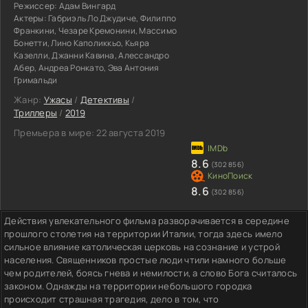
Режиссер:
Адам Вингард
Актеры:
Габриэль Ло Джудиче, Филиппо
Франкини, Чезаре Кремонини, Массимо
Бонетти, Лино Каполиккьо, Кьяра
Казелли, Джанни Кавина, Алессандро
Абер, Андреа Ронкато, Эва Антония
Гримальди
Жанр:
Ужасы
/
Детективы
/
Триллеры
/
2019
Премьера в мире:
22 августа 2019
8.6
(302 856)
8.6
(302 856)
Действия увлекательного фильма разворачивается в середине
прошлого столетия на территории Италии, тогда здесь имело
сильное влияние католическая церковь на сознание и устрой
населения. Священников простые люди чтили намного больше
чем родителей, боясь гнева и немилости, а слово Бога считалось
законом. Однажды на территории небольшого городка
происходит страшная трагедия, дело в том, что