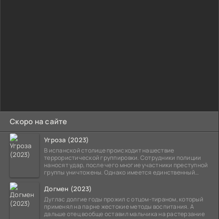
Скоро на сайте
Угроза (2023)
В испанской столице происходит нашествие
террористической группировки. Сотрудники полиции
наносят удар, после чего многие участники преступной
группы уничтожены. Однако имеется единственный
выживший,
Догмен (2023)
Дуглас долгие годы прожил с отцом-тираном, который
применял на парне жестокие методы воспитания. А
дальше отец вообще оставил мальчика на растерзание