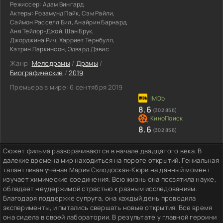
Режиссер:
Адам Вингард
Актеры:
Розамунд Пайк, Сэм Райли,
Саймон Расселл Бил, Анайрин Барнард,
Аня Тейлор-Джой, Шан Брук,
Джорджина Рич, Харриет Тернбулл,
Кэтрин Паркинсон, Эдвард Дэвис
Жанр:
Мелодрамы
/
Драмы
/
Биографические
/
2019
Премьера в мире:
6 сентября 2019
8.6
(302 856)
8.6
(302 856)
Сюжет фильма разворачиваются в начале двадцатого века. В
далекие времена мир находиться на пороге открытий. Гениальная
талантливая ученая Мария Склодоская-Кюри на данный момент
изучает химические соединения. Всю жизнь она посвятила науке,
обладает неудержимой страстью к разным исследованиям.
Благодаря поддержке супруга, она каждый день проводила
эксперименты, и пытались свершать новые открытия. Все время
она сидела в своей лаборатории. В результате у главной героини