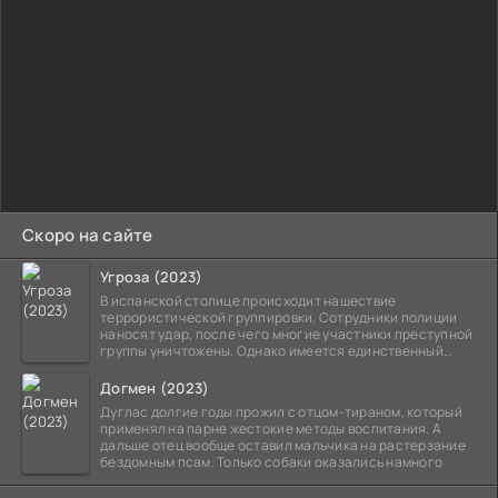
Скоро на сайте
Угроза (2023)
В испанской столице происходит нашествие
террористической группировки. Сотрудники полиции
наносят удар, после чего многие участники преступной
группы уничтожены. Однако имеется единственный
выживший,
Догмен (2023)
Дуглас долгие годы прожил с отцом-тираном, который
применял на парне жестокие методы воспитания. А
дальше отец вообще оставил мальчика на растерзание
бездомным псам. Только собаки оказались намного