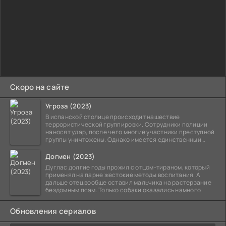
Скоро на сайте
Угроза (2023)
В испанской столице происходит нашествие
террористической группировки. Сотрудники полиции
наносят удар, после чего многие участники преступной
группы уничтожены. Однако имеется единственный
выживший,
Догмен (2023)
Дуглас долгие годы прожил с отцом-тираном, который
применял на парне жестокие методы воспитания. А
дальше отец вообще оставил мальчика на растерзание
бездомным псам. Только собаки оказались намного
Обновления сериалов