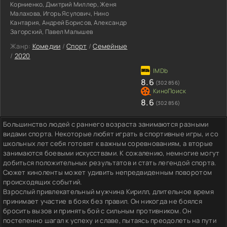
Корниенко, Дмитрий Миллер, Женя
Малахова, Игорь Ясулович, Нино
Кантария, Андрей Борисов, Александр
Загорский, Павел Малышев
Жанр:
Комедии
/
Спорт
/
Семейные
/
2020
8.6
(302 856)
8.6
(302 856)
Большинство людей с раннего возраста занимаются разными
видами спорта. Некоторые любят играть в спортивные игры, и со
школьных лет себя готовят к важным соревнованиям, а вторые
занимаются боевыми искусствами. К сожалению, немногие могут
добиться положительных результатов и стать легендой спорта.
Сюжет киноленты может удивить непредвиденным поворотом
происходящих событий.
Взрослый привлекательный мужчина Кирилл, длительное время
принимает участие в боях без правил. Он никогда не боялся
бросить вызов и принять бой с сильным противником. Он
постепенно шагал к успеху и славе, пытаясь преодолеть на пути