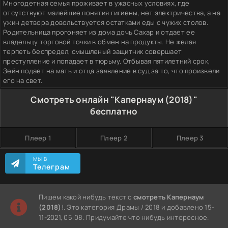
Многодетная семья проживает в ужасных условиях, где
отсутствуют малейшие понятия гигиены, нет электричества, а на
ужин детвора довольствуется остатками еды с чужих столов.
Родительница прогоняет из дома дочь Сахар и отдает ее
владельцу торговой точки в обмен на продукты. Не желая
терпеть беспредел, смышленый защитник совершает
преступление и попадает в тюрьму. Отбывая пятилетний срок,
Зейн подает на мать и отца заявление в суд за то, что произвели
его на свет.
Смотреть онлайн "Капернаум (2018)"
бесплатно
Плеер 1
Плеер 2
Плеер 3
МЫ В
Телеграм
Пишем какой нибудь текст с
смотреть Капернаум
(2018)
!. Это категория Драмы / 2018 и добавлено 15-
11-2021, 05:08. Придумайте что нибудь интересное.