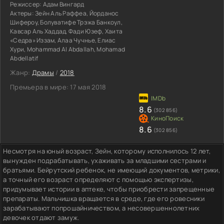
Режиссер:
Адам Вингард
Актеры:
Зейн Аль Раффеа, Йорданос
Шифероу, Болуватифе Трэжа Банкоул,
Кавсар Аль Хаддад, Фади Юзеф, Хаита
«Седра» Иззам, Алаа Чучнье, Елиас
Хури, Mohammad Al Abdallah, Mohamad
Abdellatif
Жанр:
Драмы
/
2018
Премьера в мире:
17 мая 2018
8.6
(302 856)
8.6
(302 856)
Несмотря на юный возраст, Зейн, которому исполнилось 12 лет,
вынужден подрабатывать, ухаживать за младшими сестрами и
братьями. Бейрутский ребенок, не имеющий документов, метрики,
а точный его возраст определяют с помощью экспертизы,
придумывает истории в аптеке, чтобы приобрести запрещенные
препараты. Мальчишка вращается в среде, где его ровесники
зарабатывают попрошайничеством, а несовершеннолетних
девочек отдают замуж.