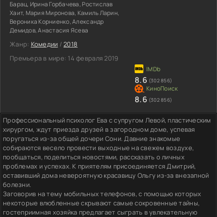
Барац, Ирина Горбачева, Ростислав
Хаит, Мария Миронова, Камиль Ларин,
Вероника Корниенко, Александр
Демидов, Анастасия Ясева
Жанр:
Комедии
/
2018
Премьера в мире:
14 февраля 2019
8.6
(302 856)
8.6
(302 856)
Профессиональный психолог Ева с супругом Левой, пластическим
хирургом, ждут приезда друзей в загородном доме, успевая
поругаться из-за общей дочери Сони. Давние знакомые
собираются весело провести выходные на свежем воздухе,
пообщаться, поделиться новостями, рассказать о личных
проблемах и успехах. К приятелям присоединяется Дмитрий,
оставивший дома невероятную красавицу Ольгу из-за внезапной
болезни.
Заговорив на тему мобильных телефонов, с помощью которых
некоторые влюбленные скрывают самые сокровенные тайны,
гостеприимная хозяйка предлагает сыграть в увлекательную