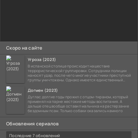
Скоро на сайте
Угроза (2023)
В испанской столице происходит нашествие
террористической группировки. Сотрудники полиции
наносят удар, после чего многие участники преступной
группы уничтожены. Однако имеется единственный
выживший,
Догмен (2023)
Дуглас долгие годы прожил с отцом-тираном, который
применял на парне жестокие методы воспитания. А
дальше отец вообще оставил мальчика на растерзание
бездомным псам. Только собаки оказались намного
Обновления сериалов
Последние 7 обновлений