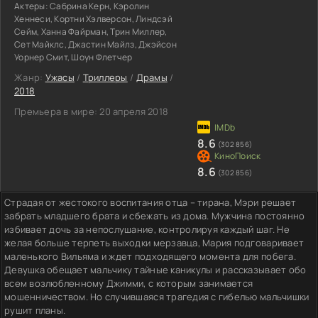
Актеры:
Сабрина Керн, Кэролин
Хеннеси, Кортни Хэлверсон, Линдсэй
Сейм, Ханна Файрман, Трин Миллер,
Сет Майклс, Джастин Майлз, Джэйсон
Уорнер Смит, Шоун Флетчер
Жанр:
Ужасы
/
Триллеры
/
Драмы
/
2018
Премьера в мире:
20 апреля 2018
8.6
(302 856)
8.6
(302 856)
Страдая от жестокого воспитания отца – тирана, Мэри решает
забрать младшего брата и сбежать из дома. Мужчина постоянно
избивает дочь за непослушание, контролируя каждый шаг. Не
желая больше терпеть выходки мерзавца, Мария подговаривает
маленького Вильяма и ждет подходящего момента для побега.
Девушка обещает мальчику тайные каникулы и рассказывает обо
всем возлюбленному Джимми, с которым занимается
мошенничеством. Но случившаяся трагедия с гибелью мальчишки
рушит планы.