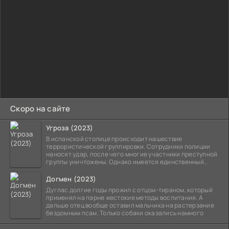
Скоро на сайте
Угроза (2023)
В испанской столице происходит нашествие
террористической группировки. Сотрудники полиции
наносят удар, после чего многие участники преступной
группы уничтожены. Однако имеется единственный
выживший,
Догмен (2023)
Дуглас долгие годы прожил с отцом-тираном, который
применял на парне жестокие методы воспитания. А
дальше отец вообще оставил мальчика на растерзание
бездомным псам. Только собаки оказались намного