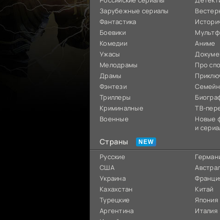
Российские сериалы
Детект
Зарубежные сериалы
Вестер
Фантастика
Истори
Боевики
Мультф
Комедии
Аниме
Ужасы
Докуме
Мелодрамы
Про сп
Драмы
Приклю
Фэнтези
Семей
Триллеры
Биогра
Криминалные
ТВ-пер
Военные
Новые 
и сериа
Страны
Русские
Герман
США
Австра
Украина
Франци
Кахахстан
Китай
Турецкие
Япония
Аргентина
Италия