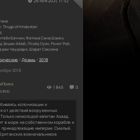
26 ноя 2021, 17:32
тана
е:
Thugs of Hindostan
д
итабх Баччан, Фатима Сана Шаикх,
 Зишан Айюб, Ллойд Оуэн, Ронит Рой,
аджи Чаудхари, Шарат Саксена
рические
/
Драмы
/
2018
оября 2018
1 845
0
2 856)
биваясь колонизации и
ая от действий вооруженных
 Только немолодой капитан Азаад,
т в море на собственном корабле и
, принадлежащие империи. Смелый,
 британских военачальников