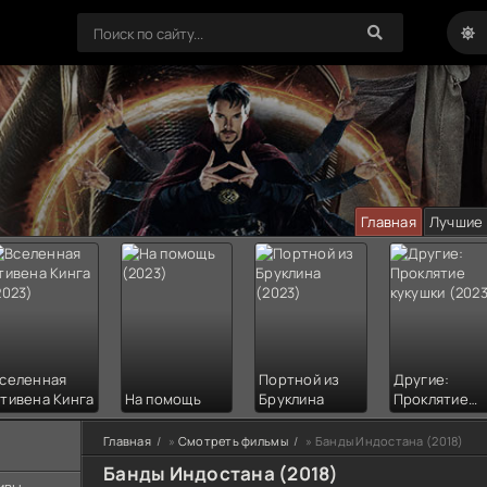
Главная
Лучшие
селенная
Портной из
Другие:
тивена Кинга
На помощь
Бруклина
Проклятие
кукушки
Главная
»
Смотреть фильмы
» Банды Индостана (2018)
Банды Индостана (2018)