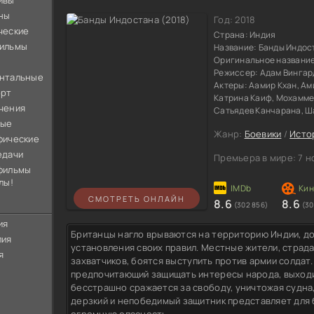
ивы
ны
Год:
2018
ческие
Страна:
Индия
ильмы
Название:
Банды Индос
Оригинальное названи
Режиссер:
Адам Вингар
нтальные
Актеры:
Аамир Кхан, Ам
орт
Катрина Каиф, Мохаммед
чения
Сатьядев Канчарана, Ш
ные
Жанр:
Боевики
/
Исто
фические
едачи
Премьера в мире:
7 н
фильмы
лы!
СМОТРЕТЬ ОНЛАЙН
8.6
8.6
(302 856)
(30
ия
Британцы нагло врываются на территорию Индии, до
лия
установления своих правил. Местные жители, страд
я
захватчиков, боятся выступить против армии солдат.
предпочитающий защищать интересы народа, выходи
бесстрашно сражается за свободу, уничтожая судна
дерзкий и непобедимый защитник представляет для