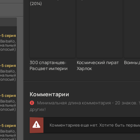
ездомным
сь
1-5 серия
(BaibaKo,
нальный
голосый)
300 спартанцев:
Космический пират
Воины 
1-5 серия
Расцвет империи
Харлок
(BaibaKo,
нальный
голосый)
Комментарии
1-5 серия
(BaibaKo,
Минимальная длина комментария - 20 знаков. 
нальный
других!
голосый)
Комментариев еще нет. Хотите быть первы
1-5 серия
(BaibaKo,
нальный
голосый)