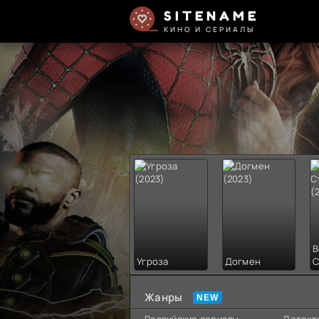
SITENAME
КИНО И СЕРИАЛЫ
В
Угроза
Догмен
С
Жанры