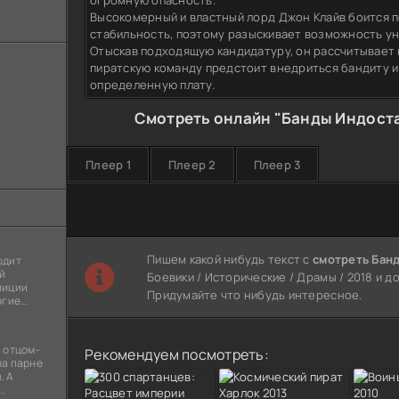
огромную опасность.
Высокомерный и властный лорд Джон Клайв боится 
стабильность, поэтому разыскивает возможность ун
Отыскав подходящую кандидатуру, он рассчитывает 
пиратскую команду предстоит внедриться бандиту и
определенную плату.
Смотреть онлайн "Банды Индоста
Плеер 1
Плеер 2
Плеер 3
Пишем какой нибудь текст с
смотреть Банд
одит
й
Боевики / Исторические / Драмы / 2018 и доб
лиции
Придумайте что нибудь интересное.
огие
ы
я
 отцом-
Рекомендуем посмотреть:
на парне
. А