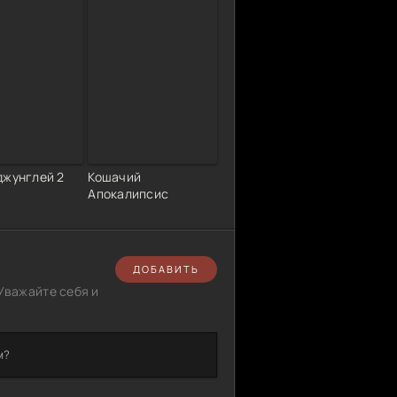
джунглей 2
Кошачий
Апокалипсис
ДОБАВИТЬ
Уважайте себя и
м?