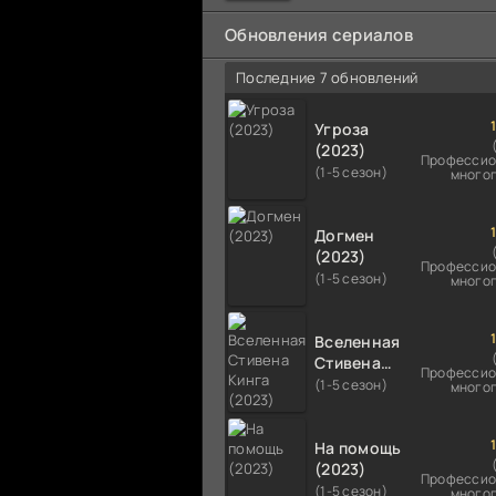
мальчика на растерзание б
псам. Только собаки оказали
Обновления сериалов
намного
Последние 7 обновлений
Угроза
(2023)
Профессио
(1-5 сезон)
много
Догмен
(2023)
Профессио
(1-5 сезон)
много
Вселенная
Стивена
Профессио
Кинга
(1-5 сезон)
много
(2023)
На помощь
(2023)
Профессио
(1-5 сезон)
много