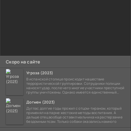
Скоро на сайте
Угроза (2023)
В испанской столице происходит нашествие
террористической группировки. Сотрудники полиции
наносят удар, после чего многие участники преступной
группы уничтожены. Однако имеется единственный
выживший,
Догмен (2023)
Дуглас долгие годы прожил с отцом-тираном, который
применял на парне жестокие методы воспитания. А
дальше отец вообще оставил мальчика на растерзание
бездомным псам. Только собаки оказались намного