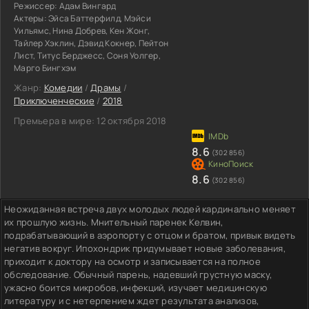
Режиссер:
Адам Вингард
Актеры:
Эйса Баттерфилд, Мэйси
Уильямс, Нина Добрев, Кен Жонг,
Тайлер Хэклин, Дэвид Кокнер, Пейтон
Лист, Титус Берджесс, Соня Уолгер,
Марго Бингхэм
Жанр:
Комедии
/
Драмы
/
Приключенческие
/
2018
Премьера в мире:
12 октября 2018
8.6
(302 856)
8.6
(302 856)
Неожиданная встреча двух молодых людей кардинально меняет
их прошлую жизнь. Мнительный паренек Келвин,
подрабатывающий в аэропорту с отцом и братом, привык видеть
негатив вокруг. Ипохондрик придумывает новые заболевания,
приходит к доктору на осмотр и записывается на полное
обследование. Обычный парень, надевший грустную маску,
ужасно боится микробов, инфекций, изучает медицинскую
литературу и с нетерпением ждет результата анализов,