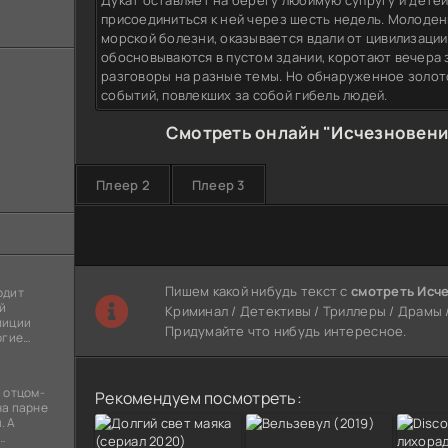
Дукат оставляет на берегу любимую супругу и детей
присоединиться к ней через шесть недель. Молоден
морской болезни, оказывается вдали от цивилизации
обосновываются в пустом здании, коротают вечера з
разговоры на разные темы. Но обнаруженное золот
событий, повлекших за собой гибель людей.
Смотреть онлайн "Исчезновение
Плеер 2
Плеер 3
Пишем какой нибудь текст с
смотреть Исч
одит
й
Криминал / Детективы / Триллеры / Драмы / 
лиции
Придумайте что нибудь интересное.
огие
ы
я
 отцом-
Рекомендуем посмотреть:
на парне
. А