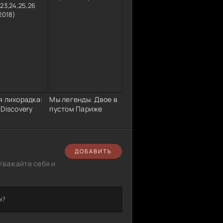
я лихорадка:
Мы легенды. Двое в
Discovery
пустом Париже
ДОБАВИТЬ
Уважайте себя и
м?