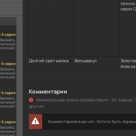
ездомным
сь
1-5 серия
(BaibaKo,
нальный
голосый)
Долгий свет маяка
Вельзевул
Золота
1-5 серия
Аляска 
(BaibaKo,
нальный
голосый)
Комментарии
1-5 серия
(BaibaKo,
Минимальная длина комментария - 20 знаков. 
нальный
других!
голосый)
Комментариев еще нет. Хотите быть первы
1-5 серия
(BaibaKo,
нальный
голосый)