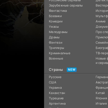
Российские сериалы
Детект
Зарубежные сериалы
Вестер
Фантастика
Истори
Боевики
Мультф
Комедии
Аниме
Ужасы
Докуме
Мелодрамы
Про сп
Драмы
Приклю
Фэнтези
Семей
Триллеры
Биогра
Криминалные
ТВ-пер
Военные
Новые 
и сериа
Страны
Русские
Герман
США
Австра
Украина
Франци
Кахахстан
Китай
Турецкие
Япония
Аргентина
Италия