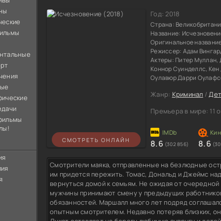
ивы
ны
Год:
2018
ческие
Страна:
Великобритан
ильмы
Название:
Исчезновени
Оригинальное названи
Режиссер:
Адам Вингар
нтальные
Актеры:
Питер Муллан, 
орт
Коннор Суинделлс, Кен 
чения
Оулавюр Дарри Оулафсс
ные
Жанр:
Криминал
/
Дет
фические
едачи
Премьера в мире:
11 
фильмы
лы!
СМОТРЕТЬ ОНЛАЙН
8.6
8.6
(302 856)
(30
ия
Смотрители маяка, отправленные на безлюдные остр
лия
им придется пережить. Томас, Дональд и Джеймс на
я
вернуться домой к семьям. Не ожидая от очередной
мужчины принимают смену у предыдущих работников
обязанностей. Маршалл много лет подряд соглашалс
опытным смотрителем. Недавно потеряв близких, он