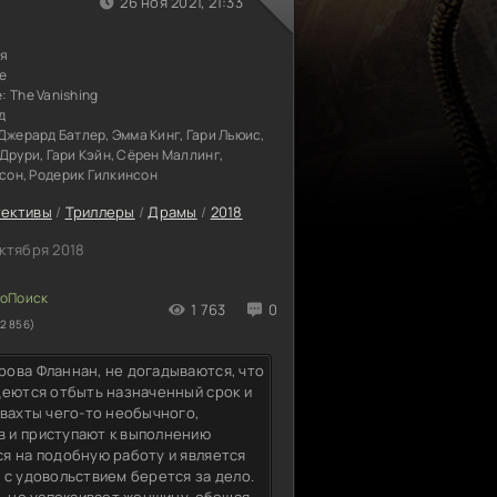
26 ноя 2021, 21:33
ия
е
е:
The Vanishing
д
Джерард Батлер, Эмма Кинг, Гари Льюис,
Друри, Гари Кэйн, Сёрен Маллинг,
он, Родерик Гилкинсон
ективы
/
Триллеры
/
Драмы
/
2018
октября 2018
1 763
0
2 856)
ова Фланнан, не догадываются, что
деются отбыть назначенный срок и
 вахты чего-то необычного,
 и приступают к выполнению
я на подобную работу и является
 с удовольствием берется за дело.