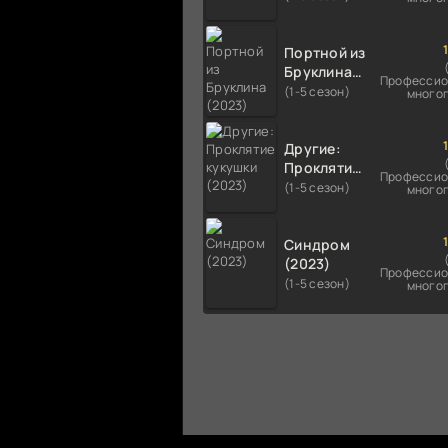
Портной из
Бруклина
Профессио
(2023)
(1-5 сезон)
много
Другие:
Проклятие
Профессио
кукушки
(1-5 сезон)
много
(2023)
Синдром
(2023)
Профессио
(1-5 сезон)
много