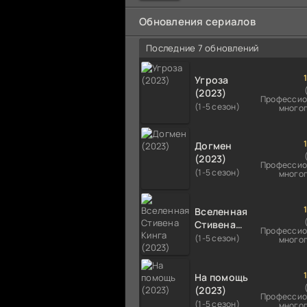
мальчика на растерзание б
псам. Только собаки оказали
Обновления сериалов
намного
Последние 7 обновлений
Угроза
(2023)
Профессио
(1-5 сезон)
много
Догмен
(2023)
Профессио
(1-5 сезон)
много
Вселенная
Стивена
Профессио
Кинга
(1-5 сезон)
много
(2023)
На помощь
(2023)
Профессио
(1-5 сезон)
много