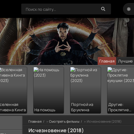
Главная
Лучшие
селенная
Портной из
Другие:
тивена Кинга
На помощь
Бруклина
Проклятие
кукушки
Главная
»
Смотреть фильмы
» Исчезновение (2018)
Исчезновение (2018)