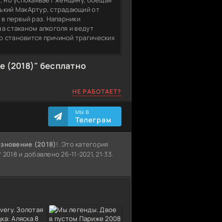
, но успокаивает женщину, обещая
ький МакАртур, страдающий от
 в первый раз. Напарники
а стаканом алкоголя и ведут
о становится причиной трагических
 (2018)" бесплатно
НЕ РАБОТАЕТ?
МЫ В
Телеграм
езновение (2018)
!. Это категория
2018 и добавлено 26-11-2021, 21:33.