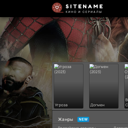
SITENAME
КИНО И СЕРИАЛЫ
В
Угроза
Догмен
С
Жанры