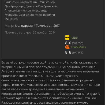
Валентин Смирнитский, Рой Вернер,
Дэз Кроуфорд, Даниэль Ольбрыхский,
Александр Числов, Александр
Кузнецов, Сергей Манукян, Василий
Мищенко
Жанр:
Мелодрамы
/
Триллеры
/
2017
Премьера в мире:
23 ноября 2014
8.6
(302 856)
8.6
(302 856)
Бывший сотрудник советской таможенной службы оказывается
выброшенным на произвол судьбы. Вынужденная миграция в
Америке затянулась на долгие годы, а кардинальные перемены,
произошедшие в России 90 – х, вынудили мужчину
самостоятельно искать пути спасения. Занимаясь продажей
наркотиков, Фил Маковский успевает помогать супруге и дочери
после пережитой трагедии. Обаятельный незнакомец с
иностранным акцентом спасает на побережье океана тонущего
мальчика Артема и знакомится с симпатичной мамой Наташей.
Разведенная девушка, расставшаяся с законным мужем,