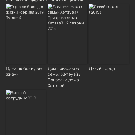
Одна любовь две
Дом призраков
Дикий город
жизни
семьи Хэтэуэй /
Призраки дома
Хатэвэй