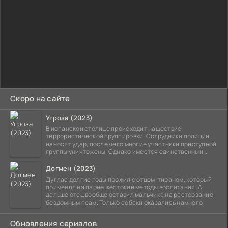
Скоро на сайте
Угроза (2023)
В испанской столице происходит нашествие
террористической группировки. Сотрудники полиции
наносят удар, после чего многие участники преступной
группы уничтожены. Однако имеется единственный
выживший,
Догмен (2023)
Дуглас долгие годы прожил с отцом-тираном, который
применял на парне жестокие методы воспитания. А
дальше отец вообще оставил мальчика на растерзание
бездомным псам. Только собаки оказались намного
Обновления сериалов