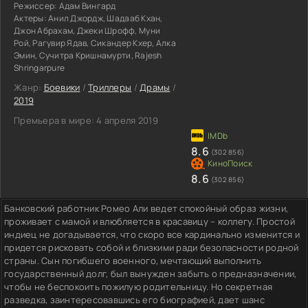
Режиссер:
Адам Вингард
Актеры:
Анил Джордж, Шадааб Кхан,
Джон Абрахам, Джеки Шрофф, Муни
Рой, Рагувир Ядав, Сикандер Кхер, Алка
Эмин, Сучитра Кришнамурти, Rajesh
Shringarpure
Жанр:
Боевики
/
Триллеры
/
Драмы
/
2019
Премьера в мире:
4 апреля 2019
8.6
(302 856)
8.6
(302 856)
Банковский работник Ромео Али ведет спокойный образ жизни,
проживает с мамой и влюбляется в красавицу – коллегу. Простой
индиец не догадывается, что скоро все кардинально изменится и
придется рисковать собой и близкими ради безопасности родной
страны. Сын погибшего военного, мечтающий выполнить
государственный долг, был вынужден забыть о предназначении,
чтобы не беспокоить пожилую родительницу. Но секретная
разведка, заинтересовавшись его биографией, дает шанс