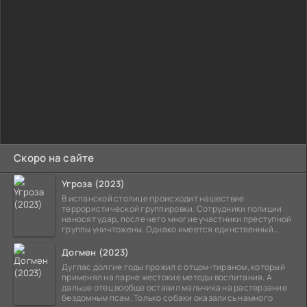
Скоро на сайте
Угроза (2023)
В испанской столице происходит нашествие
террористической группировки. Сотрудники полиции
наносят удар, после чего многие участники преступной
группы уничтожены. Однако имеется единственный
выживший,
Догмен (2023)
Дуглас долгие годы прожил с отцом-тираном, который
применял на парне жестокие методы воспитания. А
дальше отец вообще оставил мальчика на растерзание
бездомным псам. Только собаки оказались намного