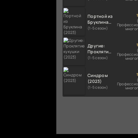
Портной из
Бруклина
Профессио
(2023)
(1-5 сезон)
много
Другие:
Проклятие
Профессио
кукушки
(1-5 сезон)
много
(2023)
Синдром
(2023)
Профессио
(1-5 сезон)
много