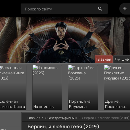
Главная
Лучшие
селенная
Портной из
Другие:
тивена Кинга
На помощь
Бруклина
Проклятие
кукушки
Главная
»
Смотреть фильмы
» Берлин, я люблю тебя (2019)
Берлин, я люблю тебя (2019)