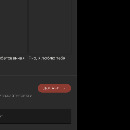
обетованная
Рио, я люблю тебя
ДОБАВИТЬ
Уважайте себя и
м?