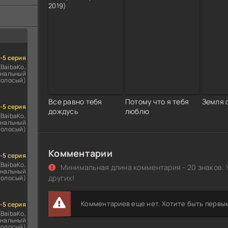
ездомным
сь
1-5 серия
(BaibaKo,
нальный
голосый)
Все равно тебя
Потому что я тебя
Земля 
1-5 серия
дождусь
люблю
(BaibaKo,
нальный
голосый)
Комментарии
1-5 серия
(BaibaKo,
Минимальная длина комментария - 20 знаков. 
нальный
других!
голосый)
Комментариев еще нет. Хотите быть первы
1-5 серия
(BaibaKo,
нальный
голосый)