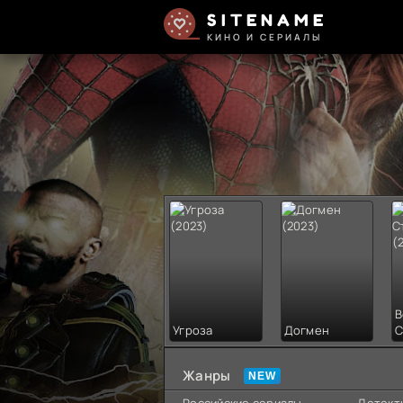
SITENAME
КИНО И СЕРИАЛЫ
В
Угроза
Догмен
С
Жанры