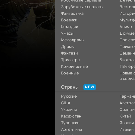
Российские сериалы
Детект
Зарубежные сериалы
Вестер
Фантастика
Истори
Боевики
Мультф
Комедии
Аниме
Ужасы
Докуме
Мелодрамы
Про сп
Драмы
Приклю
Фэнтези
Семей
Триллеры
Биогра
Криминалные
ТВ-пер
Военные
Новые 
и сериа
Страны
Русские
Герман
США
Австра
Украина
Франци
Кахахстан
Китай
Турецкие
Япония
Аргентина
Италия