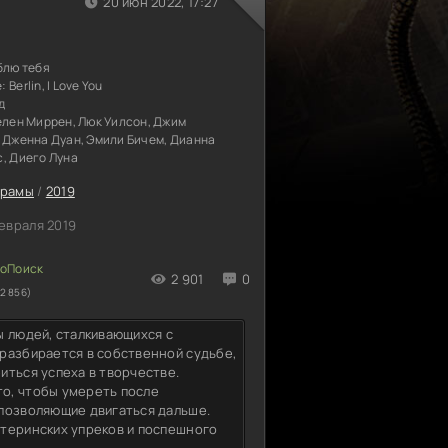
20 июн 2022, 17:27
блю тебя
е:
Berlin, I Love You
д
елен Миррен, Люк Уилсон, Джим
, Дженна Дуан, Эмили Бичем, Дианна
, Диего Луна
рамы
/
2019
евраля 2019
2 901
0
2 856)
ы людей, сталкивающихся с
разбирается в собственной судьбе,
иться успеха в творчестве.
о, чтобы умереть после
 позволяющие двигаться дальше.
атеринских упреков и поспешного