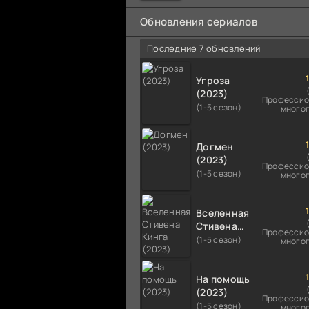
мальчика на растерзание б
псам. Только собаки оказали
Обновления сериалов
намного
Последние 7 обновлений
Угроза
(2023)
Профессио
(1-5 сезон)
много
Догмен
(2023)
Профессио
(1-5 сезон)
много
Вселенная
Стивена
Профессио
Кинга
(1-5 сезон)
много
(2023)
На помощь
(2023)
Профессио
(1-5 сезон)
много