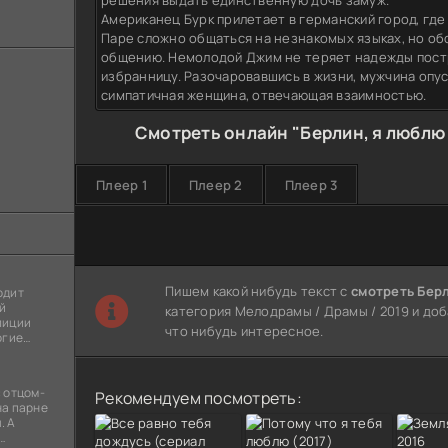
решения выдать единственную дочь замуж.
Американец Бурк прилетает в германский город, где
Паре сложно общаться на незнакомых языках, но об
общению. Немолодой Джим не теряет надежды пост
избранницу. Разочаровавшись в жизни, мужчина опус
симпатичная женщина, отвечающая взаимностью.
Смотреть онлайн "Берлин, я люблю 
Плеер 1
Плеер 2
Плеер 3
Пишем какой нибудь текст с
смотреть Берл
одит
й
категория Мелодрамы / Драмы / 2019 и доб
лиции
что нибудь интересное.
огие
ы
я
 отцом-
Рекомендуем посмотреть:
на парне
. А