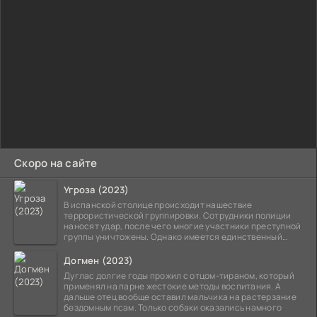
Скоро на сайте
Угроза (2023)
В испанской столице происходит нашествие
террористической группировки. Сотрудники полиции
наносят удар, после чего многие участники преступной
группы уничтожены. Однако имеется единственный
выживший,
Догмен (2023)
Дуглас долгие годы прожил с отцом-тираном, который
применял на парне жестокие методы воспитания. А
дальше отец вообще оставил мальчика на растерзание
бездомным псам. Только собаки оказались намного