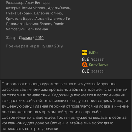
Режиссер:
Адам Вингард
Актеры:
Ноэми Мерлан, Адель Энель,
Луана Байрами, Валерия Голино,
Кристель Барас, Арман Буланжер, Ги
Деламарш, Клеман Буассу, Ramin
Namdar, Мишель Клеман
Жанр:
Драмы
/
2019
Премьера в мире:
19 мая 2019
8.6
(302 856)
8.6
(302 856)
Преподавательница художественного искусства Марианна
рассказывает ученицам про давно забытый портрет, спрятанный
за тяжелыми занавесями. Художница пускается в воспоминания
тех далеких событий, оставивших в ее душе неизгладимый след и
душевную рану. Главная героиня отправляется на лодке в имение,
расположенное на морском побережье по просьбе
состоятельных владельцев. Гостья вынуждена выдавать себя за
компаньонку для дочери Элоизы, а втайне ей необходимо
нарисовать портрет девушки.