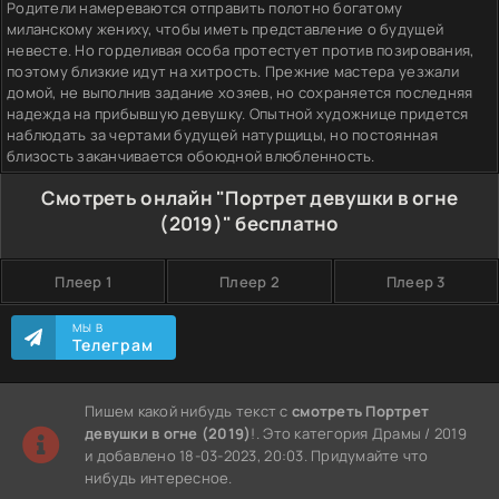
Родители намереваются отправить полотно богатому
миланскому жениху, чтобы иметь представление о будущей
невесте. Но горделивая особа протестует против позирования,
поэтому близкие идут на хитрость. Прежние мастера уезжали
домой, не выполнив задание хозяев, но сохраняется последняя
надежда на прибывшую девушку. Опытной художнице придется
наблюдать за чертами будущей натурщицы, но постоянная
близость заканчивается обоюдной влюбленность.
Смотреть онлайн "Портрет девушки в огне
(2019)" бесплатно
Плеер 1
Плеер 2
Плеер 3
МЫ В
Телеграм
Пишем какой нибудь текст с
смотреть Портрет
девушки в огне (2019)
!. Это категория Драмы / 2019
и добавлено 18-03-2023, 20:03. Придумайте что
нибудь интересное.