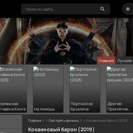
Главная
Лучшие
селенная
Портной из
Другие:
тивена Кинга
На помощь
Бруклина
Проклятие
кукушки
Главная
»
Смотреть фильмы
» Кокаиновый барон (2019)
Кокаиновый барон (2019)