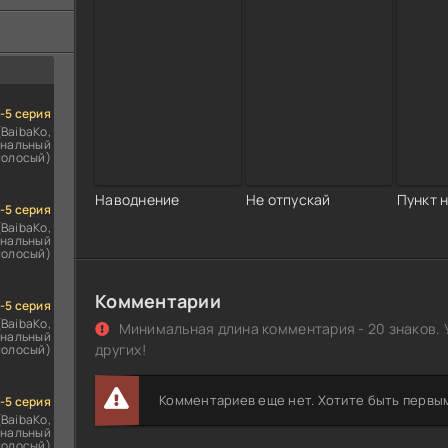
ездомным
сь
1-5 серия
(BaibaKo,
нальный
голосый)
Наводнение
Не отпускай
Пункт 
1-5 серия
(BaibaKo,
нальный
голосый)
Комментарии
1-5 серия
(BaibaKo,
Минимальная длина комментария - 20 знаков. 
нальный
других!
голосый)
Комментариев еще нет. Хотите быть первы
1-5 серия
(BaibaKo,
нальный
голосый)