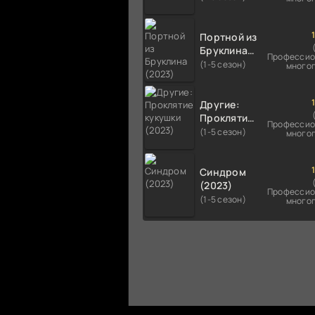
Портной из
Бруклина
Профессио
(2023)
(1-5 сезон)
много
Другие:
Проклятие
Профессио
кукушки
(1-5 сезон)
много
(2023)
Синдром
(2023)
Профессио
(1-5 сезон)
много