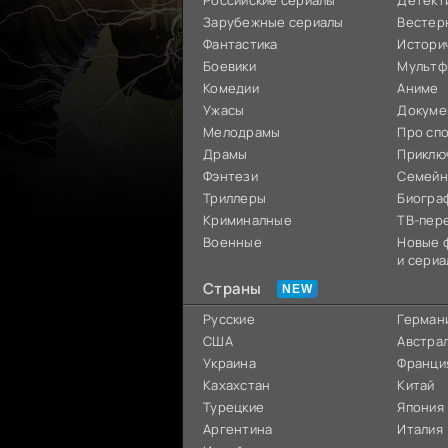
Российские сериалы
Детект
Зарубежные сериалы
Вестер
Фантастика
Истори
Боевики
Мультф
Комедии
Аниме
Ужасы
Докуме
Мелодрамы
Про сп
Драмы
Приклю
Фэнтези
Семей
Триллеры
Биогра
Криминалные
ТВ-пер
Военные
Новые 
и сериа
Страны
Русские
Герман
США
Австра
Украина
Франци
Кахахстан
Китай
Турецкие
Япония
Аргентина
Италия