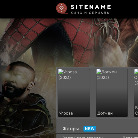
SITENAME
КИНО И СЕРИАЛЫ
В
Угроза
Догмен
С
Жанры