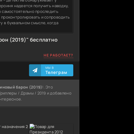
тя – детектив обнаруживает у
ероиня надеется получить наводку,
бы самостоятельно проследить
, проконтролировать и сопроводить
у в буквальном смысле, когда
он (2019)" бесплатно
НЕ РАБОТАЕТ?
МЫ В
Телеграм
иновый барон (2019)
!. Это
Триллеры / Драмы / 2019 и добавлено
интересное.