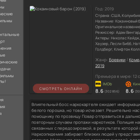
ивы
ны
Год:
2019
ческие
Страна:
США, Колумби
ильмы
Название:
Кокаиновый 
Оригинальное названи
Режиссер:
Адам Вингар
нтальные
Актеры:
Николас Кейдж,
орт
Хаузер, Лесли Бибб, На
чения
Голдберг, Клифтон Колл
ные
Жанр:
Боевики
/
Коме
фические
2019
едачи
фильмы
Премьера в мире:
12 
лы!
СМОТРЕТЬ ОНЛАЙН
8.6
8.6
(302 856)
(30
ия
Влиятельный босс наркокартеля ожидает информаци
лия
белого порошка, но товар исчезает. Решительно на
я
помощнику по прозвищу Повар отправиться в дальню
повторным случаем пропажи наркотиков. Полиция на
связанных с передозировкой, в результате которой
Наркоэпидемия забирает близких людей у представ