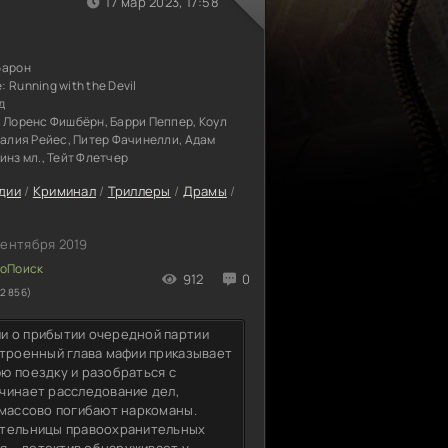
17 мар 2023, 17:58
я
барон
е:
Running with the Devil
д
 Лоренс Фишбёрн, Барри Пеппер, Коул
талия Рейес, Питер Фачинелли, Адам
инз мл., Тейт Флетчер
дии
/
Криминал
/
Триллеры
/
Драмы
/
сентября 2019
912
0
2 856)
и о прибытии очередной партии
строенный глава мафии приказывает
ю поездку и разобраться с
чинает расследование дел,
 массово погибают наркоманы.
ительницы правоохранительных