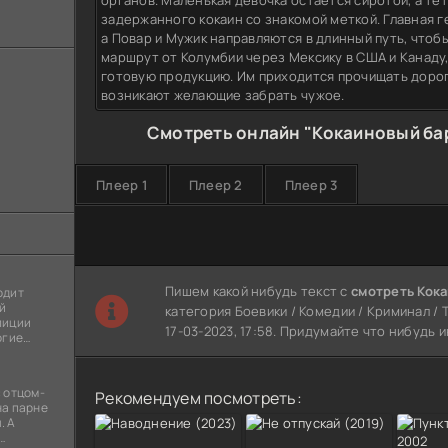
органов. Маленькая девочка остается сиротой, а те
задержанного кокаин со знакомой меткой. Главная г
а Повар и Мужик направляются в длинный путь, что
маршрут от Колумбии через Мексику в США и Канаду
готовую продукцию. Им приходится прочищать дорог
возникают желающие забрать чужое.
Смотреть онлайн "Кокаиновый бар
Плеер 1
Плеер 2
Плеер 3
Пишем какой нибудь текст с
смотреть Кока
одит
й
категория Боевики / Комедии / Криминал / 
лиции
17-03-2023, 17:58. Придумайте что нибудь 
огие
ы
я
 отцом-
Рекомендуем посмотреть:
на парне
. А