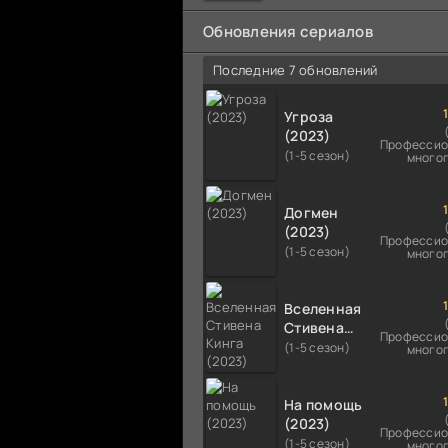
мальчика на растерзание б
псам. Только собаки оказали
Обновления сериалов
намного
Последние 7 обновлений
Угроза
(2023)
Профессио
(1-5 сезон)
много
Догмен
(2023)
Профессио
(1-5 сезон)
много
Вселенная
Стивена
Профессио
Кинга
(1-5 сезон)
много
(2023)
На помощь
(2023)
Профессио
(1-5 сезон)
много