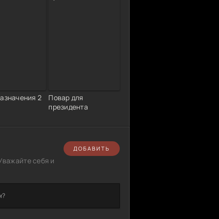
назначения 2
Повар для
президента
ДОБАВИТЬ
Уважайте себя и
м?