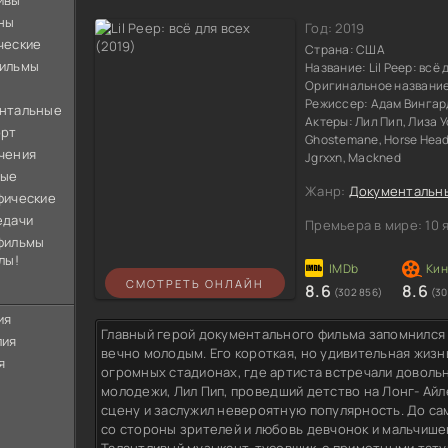
ивы
ны
Год:
2019
ческие
Страна:
США
ильмы
Название:
Lil Peep: всё 
Оригинальное названи
Режиссер:
Адам Вингар
нтальные
Актеры:
Лил Пип, Лиза У
орт
Ghostemane, Horse Head
чения
Jgrxxn, Mackned
ные
Жанр:
Документальн
фические
едачи
Премьера в мире:
10 
фильмы
лы!
СМОТРЕТЬ ОНЛАЙН
8.6
8.6
(302 856)
(30
ия
Главный герой документального фильма запомнился 
лия
вечно молодым. Его короткая, но удивительная жизн
я
огромных стадионах, где артиста встречали довольн
молодежи, Лил Пип, проведший детство на Лонг- Ай
сцену и заслужил невероятную популярность. До са
со стороны зрителей и любовь девчонок и мальчише