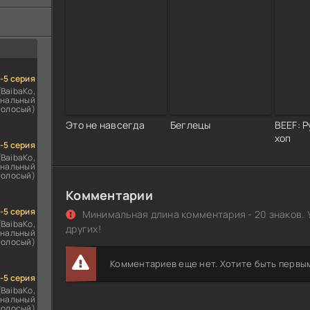
ездомным
сь
1-5 серия
(BaibaKo,
нальный
голосый)
Это не навсегда
Беглецы
BEEF: Р
хоп
1-5 серия
(BaibaKo,
нальный
голосый)
Комментарии
1-5 серия
Минимальная длина комментария - 20 знаков. 
(BaibaKo,
других!
нальный
голосый)
Комментариев еще нет. Хотите быть первы
1-5 серия
(BaibaKo,
нальный
голосый)