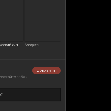
усский хип-
Бродяга
ДОБАВИТЬ
Уважайте себя и
м?