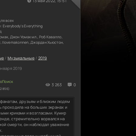
13 май 2022, 15:51
для всех
е:
Everybody's Everything
д
омак, Джон Уомак мл., Роб Кавалло,
, Ilovemakonnen, Джордан Хьюстон,
ые
/
Музыкальные
/
2019
января 2019
3 263
0
2 856)
фанатам, друзьям и близким людям
ь проходила на больших экранах и
ыми криками и возгласами. Кумир
ленде, стремительно ворвался на
мой смерти, он наблюдал уважение
к.