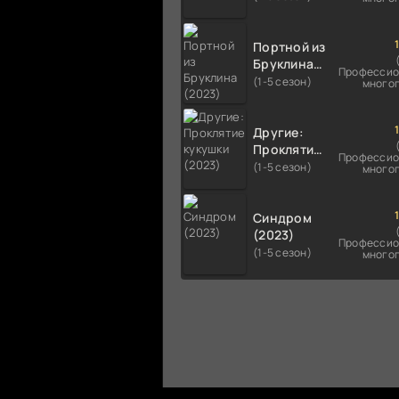
Портной из
Бруклина
Профессио
(2023)
(1-5 сезон)
много
Другие:
Проклятие
Профессио
кукушки
(1-5 сезон)
много
(2023)
Синдром
(2023)
Профессио
(1-5 сезон)
много