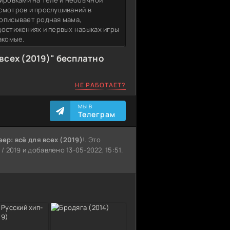
уировками на теле и необычной
смотров и прослушиваний в
описывает родная мама,
достижениях и первых навыках игры
акомые.
 всех (2019)" бесплатно
НЕ РАБОТАЕТ?
МЫ В
Телеграм
eep: всё для всех (2019)
!. Это
2019 и добавлено 13-05-2022, 15:51.