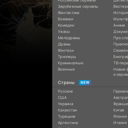
Российские сериалы
Детект
Зарубежные сериалы
Вестер
Фантастика
Истори
Боевики
Мультф
Комедии
Аниме
Ужасы
Докуме
Мелодрамы
Про сп
Драмы
Приклю
Фэнтези
Семей
Триллеры
Биогра
Криминалные
ТВ-пер
Военные
Новые 
и сериа
Страны
Русские
Герман
США
Австра
Украина
Франци
Кахахстан
Китай
Турецкие
Япония
Аргентина
Италия