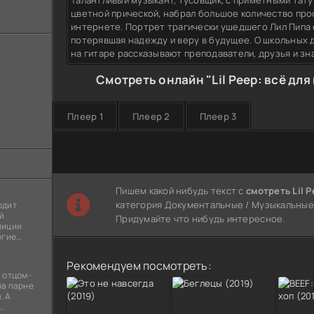
Талантливый музыкант, тусовщик, с приметными тат
цветной прической, набрал большое количество про
интернете. Портрет трагически ушедшего Лил Пипа 
потерявшая надежду и веру в будущее. О школьных 
на гитаре рассказывают преподаватели, друзья и зн
Смотреть онлайн "Lil Peep: всё для
Плеер 1
Плеер 2
Плеер 3
Пишем какой нибудь текст с
смотреть Lil P
категория Документальные / Музыкальные / 
одит
й
Придумайте что нибудь интересное.
лиции
огие
ы
я
Рекомендуем посмотреть:
 отцом-
на парне
. А