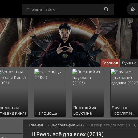
Главная
Лучшие
селенная
Портной из
Другие:
тивена Кинга
На помощь
Бруклина
Проклятие
кукушки
Главная
»
Смотреть фильмы
» Lil Peep: всё для всех (2019)
Lil Peep: всё для всех (2019)