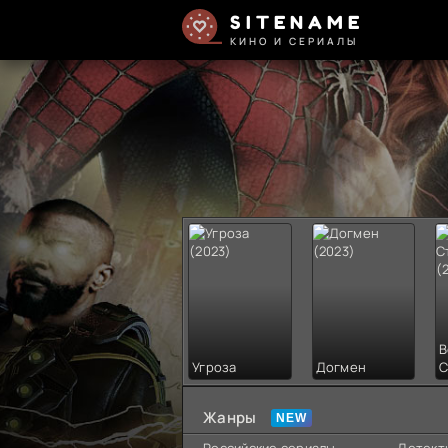
SITENAME
КИНО И СЕРИАЛЫ
В
Угроза
Догмен
С
Жанры