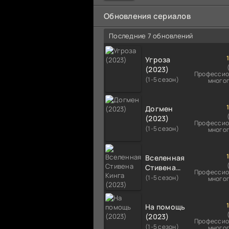
мальчика на растерзание б
псам. Только собаки оказали
Обновления сериалов
намного
Последние 7 обновлений
Угроза
(2023)
Профессио
(1-5 сезон)
много
Догмен
(2023)
Профессио
(1-5 сезон)
много
Вселенная
Стивена
Профессио
Кинга
(1-5 сезон)
много
(2023)
На помощь
(2023)
Профессио
(1-5 сезон)
много