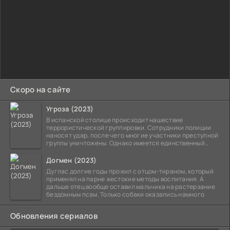
Скоро на сайте
Угроза (2023)
В испанской столице происходит нашествие
террористической группировки. Сотрудники полиции
наносят удар, после чего многие участники преступной
группы уничтожены. Однако имеется единственный
выживший,
Догмен (2023)
Дуглас долгие годы прожил с отцом-тираном, который
применял на парне жестокие методы воспитания. А
дальше отец вообще оставил мальчика на растерзание
бездомным псам. Только собаки оказались намного
Обновления сериалов