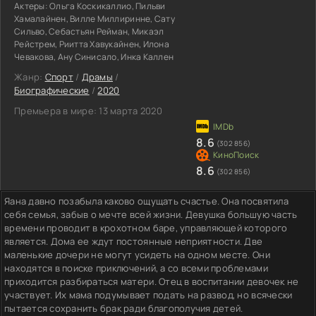
Актеры:
Ольга Коскикаллио, Пильви
Хамалайнен, Вилле Миллиринне, Сату
Сильво, Себастьян Рейман, Микаэл
Рейстрем, Риитта Хавукайнен, Илона
Чевакова, Ану Синисало, Инка Каллен
Жанр:
Спорт
/
Драмы
/
Биографические
/
2020
Премьера в мире:
13 марта 2020
8.6
(302 856)
8.6
(302 856)
Яана давно позабыла каково ощущать счастье. Она посвятила
себя семья, забыв о мечте всей жизни. Девушка большую часть
времени проводит в крохотном баре, управляющей которого
является. Дома ее ждут постоянные неприятности. Две
маленькие дочери не могут усидеть на одном месте. Они
находятся в поиске приключений, а со всеми проблемами
приходится разбираться матери. Отец в воспитании девочек не
участвует. Их мама подумывает подать на развод, но всячески
пытается сохранить брак ради благополучия детей.