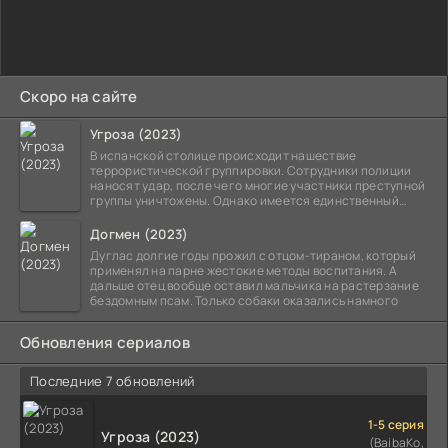
Скоро на сайте
Угроза (2023)
В испанской столице происходит нашествие
террористической группировки. Сотрудники полиции
наносят удар, после чего многие участники преступной
группы уничтожены. Однако имеется единственный
выживший,
Догмен (2023)
Дуглас долгие годы прожил с отцом-тираном, который
применял на парне жестокие методы воспитания. А
дальше отец вообще оставил мальчика на растерзание
бездомным псам. Только собаки оказались намного
Обновления сериалов
Последние 7 обновлений
1-5 серия
Угроза (2023)
(BaibaKo,