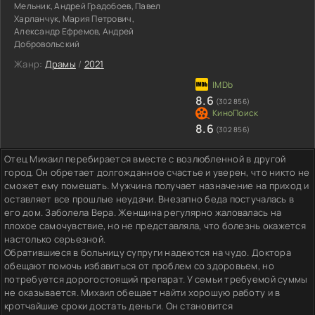
Мельник, Андрей Градобоев, Павел
Харланчук, Мария Петрович,
Александр Ефремов, Андрей
Добровольский
Жанр:
Драмы
/
2021
8.6
(302 856)
8.6
(302 856)
Отец Михаил перебирается вместе с возлюбленной в другой
город. Он обретает долгожданное счастье и уверен, что никто не
сможет ему помешать. Мужчина получает назначение на приход и
оставляет все прошлые неудачи. Внезапно беда постучалась в
его дом. Заболела Вера. Женщина регулярно жаловалась на
плохое самочувствие, но не представляла, что болезнь окажется
настолько серьезной.
Обратившиеся в больницу супруги надеются на чудо. Доктора
обещают помочь избавиться от проблем со здоровьем, но
потребуется дорогостоящий препарат. У семьи требуемой суммы
не оказывается. Михаил обещает найти хорошую работу и в
кротчайшие сроки достать деньги. Он становится