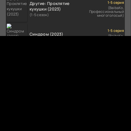
1-5 серия
Другие: Проклятие
(BaibaKo,
кукушки (2023)
Профессиональный
(1-5 сезон)
многоголосый)
1-5 серия
Синдром (2023)
(BaibaKo,
Профессиональный
(1-5 сезон)
многоголосый)