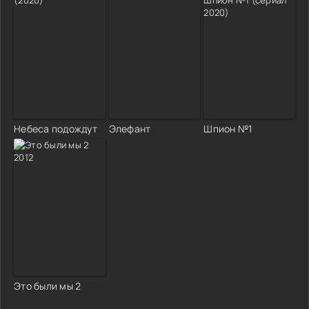
Небеса подождут
Элефант
Шпион №1
Это были мы 2