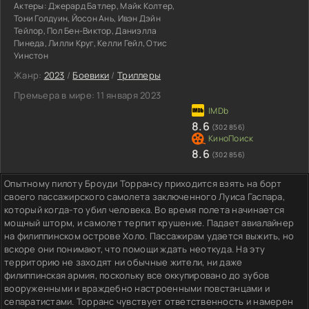
Актеры:
Джерард Батлер, Майк Колтер,
Тони Голдуин, Йосон Ань, Ивэн Дэйн
Тейлор, Пол Бен-Виктор, Даниэлла
Пинеда, Лилли Круг, Келли Гейл, Отис
Уинстон
Жанр:
2023
/
Боевики
/
Триллеры
Премьера в мире:
11 января 2023
8.6
(302 856)
8.6
(302 856)
Опытному пилоту Броуди Торрансу приходится взять на борт
своего пассажирского самолета заключенного Луиса Гаспара,
который когда-то убил человека. Во время полета начинается
мощный шторм, и самолет терпит крушение. Падает авиалайнер
на филиппинском острове Холо. Пассажирам удается выжить, но
вскоре они понимают, что помощи ждать неоткуда. На эту
территорию не заходят ни обычные жители, ни даже
филиппинская армия, поскольку все оккупировано до зубов
вооруженными и враждебно настроенными повстанцами и
сепаратистами. Торранс чувствует ответственность и намерен