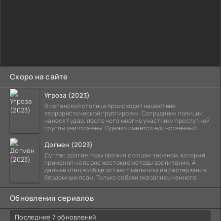
Скоро на сайте
Угроза (2023)
В испанской столице происходит нашествие
террористической группировки. Сотрудники полиции
наносят удар, после чего многие участники преступной
группы уничтожены. Однако имеется единственный
выживший,
Догмен (2023)
Дуглас долгие годы прожил с отцом-тираном, который
применял на парне жестокие методы воспитания. А
дальше отец вообще оставил мальчика на растерзание
бездомным псам. Только собаки оказались намного
Обновления сериалов
Последние 7 обновлений