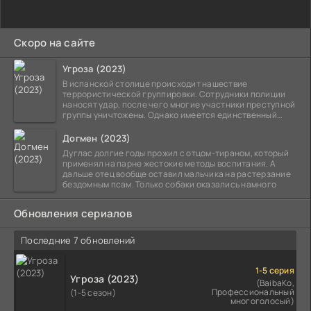
Скоро на сайте
Угроза (2023)
В испанской столице происходит нашествие
террористической группировки. Сотрудники полиции
наносят удар, после чего многие участники преступной
группы уничтожены. Однако имеется единственный
выживший,
Догмен (2023)
Дуглас долгие годы прожил с отцом-тираном, который
применял на парне жестокие методы воспитания. А
дальше отец вообще оставил мальчика на растерзание
бездомным псам. Только собаки оказались намного
Обновления сериалов
Последние 7 обновлений
1-5 серия
Угроза (2023)
(BaibaKo,
Профессиональный
(1-5 сезон)
многоголосый)