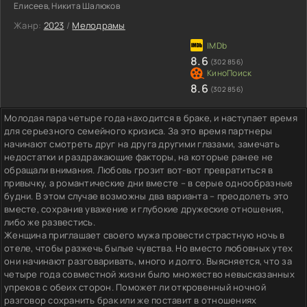
Елисеев, Никита Шалюков
Жанр:
2023
/
Мелодрамы
8.6
(302 856)
8.6
(302 856)
Молодая пара четыре года находится в браке, и наступает время
для серьезного семейного кризиса. За это время партнеры
начинают смотреть друг на друга другими глазами, замечать
недостатки и раздражающие факторы, на которые ранее не
обращали внимания. Любовь грозит вот-вот превратиться в
привычку, а романтические дни вместе – в серые однообразные
будни. В этом случае возможны два варианта – преодолеть это
вместе, сохранив уважение и глубокие дружеские отношения,
либо же развестись.
Женщина приглашает своего мужа провести страстную ночь в
отеле, чтобы разжечь былые чувства. Но вместо любовных утех
они начинают разговаривать, много и долго. Выясняется, что за
четыре года совместной жизни было множество невысказанных
упреков с обеих сторон. Поможет ли откровенный ночной
разговор сохранить брак или же поставит в отношениях