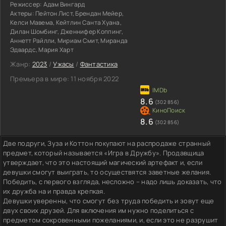
Режиссер:
Адам Вингард
Актеры:
Пейтон Лист, Брендан Мейер,
Келси Мавема, Кейтлин Санта Хуана,
Дилан Шомбинг, Дженнифер Коппинг,
Аннетт Райлли, Мириам Смит, Миранда
Эдвардс, Мария Харт
Жанр:
2023
/
Ужасы
/
Фантастика
Премьера в мире:
11 ноября 2022
8.6
(302 856)
8.6
(302 856)
Две подруги, Зуза и Коттон покупают на распродаже странный
предмет, который называется «Игра в Дружбу». Продавщица
утверждает, что это настоящий магический артефакт и, если
девушки смогут выиграть, то осуществятся заветные желания.
Победить, с первого взгляда, несложно – надо лишь доказать, что
их дружба на и правда крепкая.
Девушки уверенны, что смогут без труда победить и зовут еще
двух своих друзей. Для включения им нужно поделиться с
предметом сокровенными пожеланиями, и, если это не разрушит