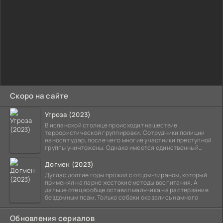
Скоро на сайте
Угроза (2023)
В испанской столице происходит нашествие
террористической группировки. Сотрудники полиции
наносят удар, после чего многие участники преступной
группы уничтожены. Однако имеется единственный
выживший,
Догмен (2023)
Дуглас долгие годы прожил с отцом-тираном, который
применял на парне жестокие методы воспитания. А
дальше отец вообще оставил мальчика на растерзание
бездомным псам. Только собаки оказались намного
Обновления сериалов