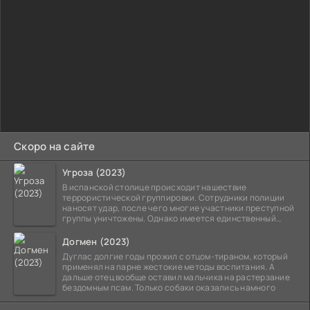
Скоро на сайте
Угроза (2023)
В испанской столице происходит нашествие
террористической группировки. Сотрудники полиции
наносят удар, после чего многие участники преступной
группы уничтожены. Однако имеется единственный
выживший,
Догмен (2023)
Дуглас долгие годы прожил с отцом-тираном, который
применял на парне жестокие методы воспитания. А
дальше отец вообще оставил мальчика на растерзание
бездомным псам. Только собаки оказались намного