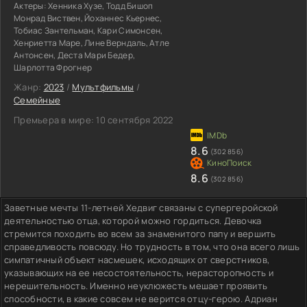
Актеры:
Хенника Хузе, Тодд Бишоп
Монрад Виствен, Йоханнес Кьернес,
Тобиас Зантельман, Кари Симонсен,
Хенриетта Маре, Лине Верндаль, Атле
Антонсен, Деста Мари Бедер,
Шарлотта Фрогнер
Жанр:
2023
/
Мультфильмы
/
Семейные
Премьера в мире:
10 сентября 2022
8.6
(302 856)
8.6
(302 856)
Заветные мечты 11-летней Хедвиг связаны с супергеройской
деятельностью отца, которой можно гордиться. Девочка
стремится походить во всем за знаменитого папу и вершить
справедливость повсюду. Но трудность в том, что она всего лишь
симпатичный объект насмешек, исходящих от сверстников,
указывающих на ее несостоятельность, нерасторопность и
нерешительность. Именно неуклюжесть мешает проявить
способности, в какие совсем не верится отцу-герою. Адриан