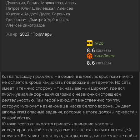
Душечкин, Лариса Маршалова, Игорь
Петров, Юлия Шпилевская, Алексей
Юцкевич, Андрей Дудко, Вероника
Григорович, Дмитрий Гурбанович,
Алексей Виноградов
Жанр:
2023
/
Триллеры
8.6
(302 856)
8.6
(302 856)
Когда повсюду проблемы – в семье, в школе, подросткам ничего
не остается, кроме как искать поддержки в интернете. Но сеть
имеет и темную сторону – так называемый Даркнет, где вся
публикуемая информация связана с незаконной страшной
деятельностью. Там герой находит таинственную группу,
которую курирует незнакомец в маске белого ворона. Он дает
школьникам опасные задания, которые в итоге должны привести к
самоубийству.
Юноша всего лишь хотел привлечь внимание матери и
инсценировать собственную смерть, но оказался в настоящей
ловушке. Вступив в эту игру однажды, выхода из нее уже не найти.