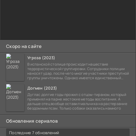
Скоро на сайте
Угроза (2023)
В испанской столице происходит нашествие
террористической группировки. Сотрудники полиции
наносят удар, после чего многие участники преступной
группы уничтожены. Однако имеется единственный
выживший,
Догмен (2023)
Дуглас долгие годы прожил с отцом-тираном, который
применял на парне жестокие методы воспитания. А
дальше отец вообще оставил мальчика на растерзание
бездомным псам. Только собаки оказались намного
Обновления сериалов
Последние 7 обновлений