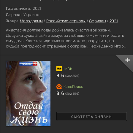
Год выпуска:
2021
Страна:
Украина
Жанр:
Мелодрамы
/
Российские сериалы
/
Сериалы
/
2021
Анастасия долгие годы добивалась счастливой жизни.
Девушка сумела выйти замуж за любящего мужчину и родить
ему дочь. Кажется, идиллию невозможно разрушить, но
судьба преподносит страшные сюрпризы. Неожиданно Игорь
попадает в полицию, ему грозит большой срок за
преступление. Жена верит, что любимый подобного не
совершал. К этому добавляется заболевание дочери,
которое срочно нужно лечить, иначе все закончиться
плачевно. Невзирая на серию катастрофических событий,
8.6
(302 856)
сильная особа не собирается
8.6
(302 856)
СМОТРЕТЬ ОНЛАЙН