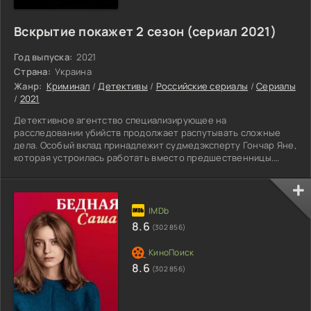
Вскрытие покажет 2 сезон (сериал 2021)
Год выпуска:
2021
Страна:
Украина
Жанр:
Криминал
/
Детективы
/
Российские сериалы
/
Сериалы
/
2021
Детективное агентство специализирующее на
расследовании убийств продолжает распутывать сложные
дела. Особый вклад принадлежит судмедэксперту Гончар Яне,
которая устроилась работать вместо предшественницы.
Сама Инга таинственным образом исчезла. Новая сотрудница
при помощи вскрытия способна найти много улик,
способствующие выйти на след бандита. Коллеги приняли
новенькую, однако прошлые отношения барышни выплывают
наружу. Когда-то у нее были отношения с начальником
8.6
(302 856)
Олегом. Между ними произошло
8.6
(302 856)