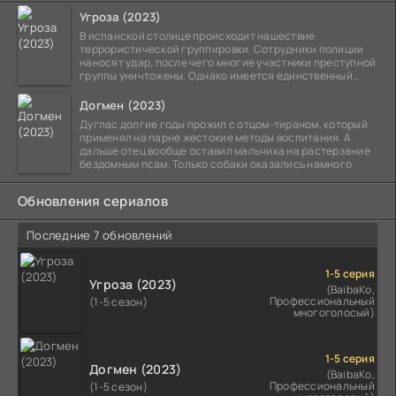
Угроза (2023)
В испанской столице происходит нашествие
террористической группировки. Сотрудники полиции
наносят удар, после чего многие участники преступной
группы уничтожены. Однако имеется единственный
выживший,
Догмен (2023)
Дуглас долгие годы прожил с отцом-тираном, который
применял на парне жестокие методы воспитания. А
дальше отец вообще оставил мальчика на растерзание
бездомным псам. Только собаки оказались намного
Обновления сериалов
Последние 7 обновлений
1-5 серия
Угроза (2023)
(BaibaKo,
Профессиональный
(1-5 сезон)
многоголосый)
1-5 серия
Догмен (2023)
(BaibaKo,
Профессиональный
(1-5 сезон)