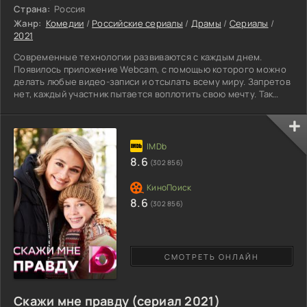
Страна:
Россия
Жанр:
Комедии
/
Российские сериалы
/
Драмы
/
Сериалы
/
2021
Современные технологии развиваются с каждым днем.
Появилось приложение Webcam, с помощью которого можно
делать любые видео-записи и отсылать всему миру. Запретов
нет, каждый участник пытается воплотить свою мечту. Так
началась карьера 19 летних подростков. Ребята в поисках
лазеек позволяющие стать богатым и независимым. Лера
полная оторва, для достижения цели готова почти на все.
Спутник девушки Влад, совсем непохож на подругу,
рассудительный умник, всегда взвешивает последствия своих
8.6
(302 856)
8.6
(302 856)
СМОТРЕТЬ ОНЛАЙН
Скажи мне правду (сериал 2021)