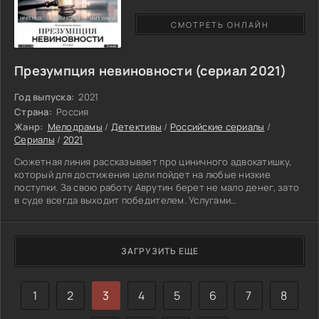
СМОТРЕТЬ ОНЛАЙН
Презумпция невиновности (сериал 2021)
Год выпуска:
2021
Страна:
Россия
Жанр:
Мелодрамы
/
Детективы
/
Российские сериалы
/
Сериалы
/
2021
Сюжетная линия рассказывает про циничного адвокатишку,
который для достижения цели пойдет на любые низкие
поступки. За свою работу Аврутин берет не мало денег, зато
в суде всегда выходит победителем. Услугами
правозащитника как правило пользуются бандиты, которые
вскоре оказываются на свободе. Действие Аврутина в разрез
идут с планами следователя Глебова, который с таким трудом
собирал доказательную базу. В презумпцию о невиновности
ЗАГРУЗИТЬ ЕЩЕ
полицейский не верит, мужчина уверен, что собранные им
улики
1
2
3
4
5
6
7
8