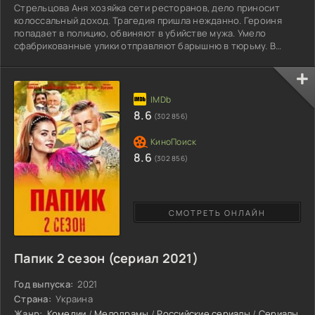
Стрельцова Аня хозяйка сети ресторанов, дело приносит
колоссальный доход. Трагедия пришла нежданно. Героиня
попадает в полицию, обвиняют в убийстве мужа. Умело
сфабрикованные улики отправляют барышню в тюрьму. В
столь неподходящем месте Анна рожает дочку, которую
берет на попечение сестра Вика. Проходит 4 года,
появляется шанс выйти по УДО. Все шло по плану, ушлые
адвокаты гарантировали свободу заключенной. Неожиданно
Стрельцова решает совершить побег, причина тому потеря
8.6
(302 856)
связи с Викторией.
8.6
(302 856)
СМОТРЕТЬ ОНЛАЙН
Папик 2 сезон (сериал 2021)
Год выпуска:
2021
Страна:
Украина
Жанр:
Комедии
/
Мелодрамы
/
Российские сериалы
/
Сериалы