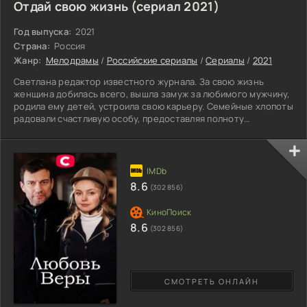
Отдай свою жизнь (сериал 2021)
Год выпуска:
2021
Страна:
Россия
Жанр:
Мелодрамы
/
Российские сериалы
/
Сериалы
/
2021
Светлана редактор известного журнала. За свою жизнь
женщина добилась всего, вышла замуж за любимого мужчину,
родила ему детей, устроила свою карьеру. Семейные хлопоты
радовали счастливую особу, предоставляя полноту
жизненных хлопот. Обыденную идиллию рушит случай. Света
на машине сбивает человека, к счастью Инга отделалась
незначительными ушибами. Пострадавшая не собирается
судиться, без труда идет на диалог. Главная героиня при
общении с жертвой аварии поняла, что та осталась без денег
8.6
(302 856)
и
8.6
(302 856)
СМОТРЕТЬ ОНЛАЙН