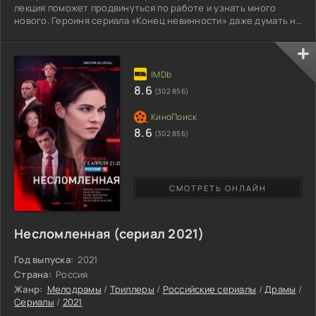
лекция поможет продвинуться по работе и узнать много
нового. Героиня сериала «Конец невинности» даже думать не
хочет об изменах супруга, полностью доверяет ему.
Неожиданно по новостям ведущий сообщает трагические
известия, самолет в котором летел Дмитрий, терпит
крушение, все пассажиры погибли. Скоро выясняется, что
Димы на роковом рейсе не было. Видео наблюдения
8.6
(302 856)
показало, что мужчина в
8.6
(302 856)
СМОТРЕТЬ ОНЛАЙН
Несломленная (сериал 2021)
Год выпуска:
2021
Страна:
Россия
Жанр:
Мелодрамы
/
Триллеры
/
Российские сериалы
/
Драмы
/
Сериалы
/
2021