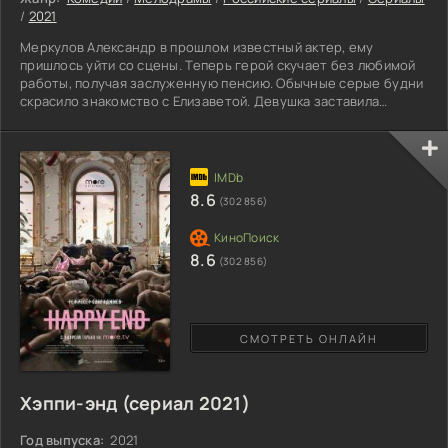
/
2021
Меркулов Александр в прошлом известный актер, ему
пришлось уйти со сцены. Теперь герой скучает без любимой
работы, получая заслуженную пенсию. Обычные серые будни
скрасило знакомство с Елизаветой. Девушка заставила
унылого папика окунуться в молодую жизнь почувствовав
весь вкус счастья. Ссора со знакомым богатым человеком
многое меняет. Саша совершает ошибку, когда сосед
отсутствовал, он жил в его доме, нанеся ущерб на круглую
сумму. Тот обратился в полицию, виновник оказался в тюрьме.
8.6
(302 856)
В этот
8.6
(302 856)
СМОТРЕТЬ ОНЛАЙН
Хэппи-энд (сериал 2021)
Год выпуска:
2021