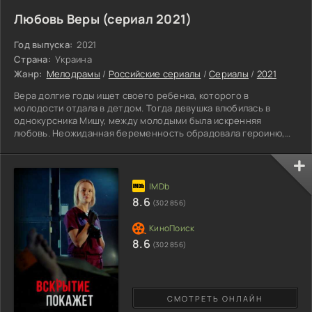
Любовь Веры (сериал 2021)
Год выпуска:
2021
Страна:
Украина
Жанр:
Мелодрамы
/
Российские сериалы
/
Сериалы
/
2021
Вера долгие годы ищет своего ребенка, которого в
молодости отдала в детдом. Тогда девушка влюбилась в
однокурсника Мишу, между молодыми была искренняя
любовь. Неожиданная беременность обрадовала героиню,
видь это малыш от любимого человека. Вскоре шокирующее
известие изменило жизнь барышни навсегда. Смертельное
заболевание матери требует немедленного лечения, для
которого необходима внушительная сумма. Вера решает
продать квартиру, но нарывается на мошенников. В
8.6
(302 856)
результате чего остается без
8.6
(302 856)
СМОТРЕТЬ ОНЛАЙН