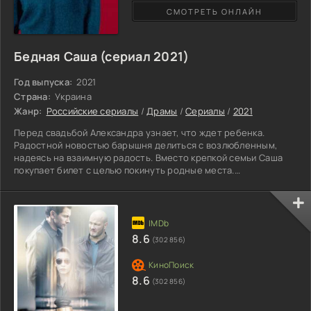
СМОТРЕТЬ ОНЛАЙН
Бедная Саша (сериал 2021)
Год выпуска:
2021
Страна:
Украина
Жанр:
Российские сериалы
/
Драмы
/
Сериалы
/
2021
Перед свадьбой Александра узнает, что ждет ребенка.
Радостной новостью барышня делиться с возлюбленным,
надеясь на взаимную радость. Вместо крепкой семьи Саша
покупает билет с целью покинуть родные места.
Неприятности в виде новой знакомой Валерией с которой та
познакомилась в поезде, ставят под удар репутацию героини.
Очнулась Саша уже в больнице, ее подозревают в похищении
крупной сумму денег. Оказывается соседка по купе,
спровоцировала аварию, в результате которой ограбила
8.6
(302 856)
влиятельного
8.6
(302 856)