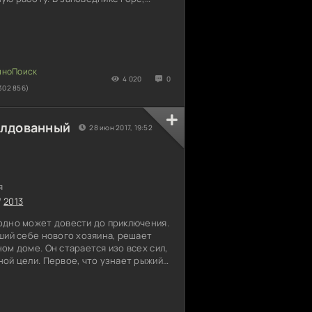
едкого белоголового орла. Каким
о, и куда увезли красно-книжную
о горячим следам преступления
ики пытаются настичь негодяев на
На месте гнездовья герои
которое за неимением иных
4 020
0
302 856)
олдованный
28 июн 2017, 19:52
я
/
2013
одно может довести до приключения.
ший себе нового хозяина, решает
ом доме. Он старается изо всех сил,
ой цели. Первое, что узнает рыжий
друг – волшебник! В добавок он
ишам, развешенным по стенам,
Уйдя на покой, фокусник спрятал все
ок. Но разве может это остановит