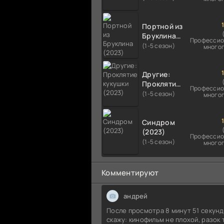
Портной из
Бруклина
Профессио
(2023)
(1-5 сезон)
много
Другие:
Проклятие
Профессио
кукушки
(1-5 сезон)
много
(2023)
Синдром
(2023)
Профессио
(1-5 сезон)
много
Комментируют
андрей
После просмотра 8 минут 51 секун
скажу: кинофильм не плохой, разок