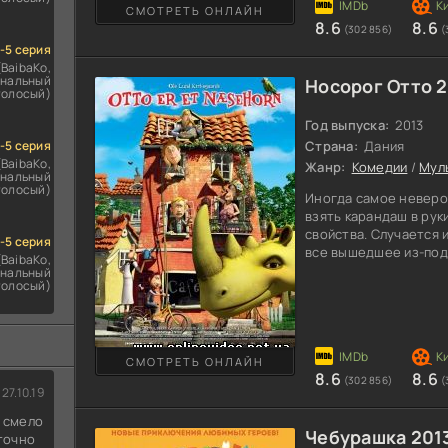
СМОТРЕТЬ ОНЛАЙН
такого ловкача, как 
8.6
8.6
(302 856)
(
здесь есть
1-5 серия
(BaibaKo,
нальный
Носорог Отто 2
голосый)
Год выпуска:
2013
1-5 серия
Страна:
Дания
(BaibaKo,
Жанр:
Комедии
/
Мул
нальный
голосый)
Иногда самое неверо
взять карандаш в рук
свойства. Случается и
1-5 серия
все вышедшее из-под 
(BaibaKo,
случилось с Топпером
нальный
голосый)
совершенно не знал,
магией. Когда юный 
этого предмета, то с
с другом Вигго. Това
доказательств, что в
СМОТРЕТЬ ОНЛАЙН
8.6
8.6
(302 856)
(
27.10.19
д смело
Чебурашка 201
 точно