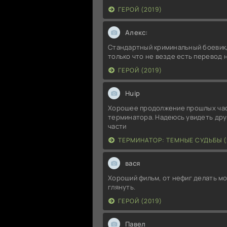
ГЕРОЙ (2019)
Алекс:
Стандартный криминальный боевик,
только что не везде есть перевод 
ГЕРОЙ (2019)
Huip
Хорошее продолжение прошлых ча
терминатора. Надеюсь увидеть дру
части
ТЕРМИНАТОР: ТЕМНЫЕ СУДЬБЫ (
вася
Хороший фильм, от нефиг делать м
глянуть.
ГЕРОЙ (2019)
Павел