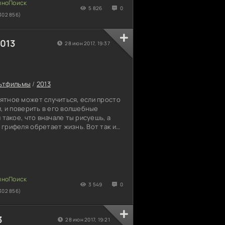
Гром? Дом просто переполнен магией,
5 826
0
302 856)
013
28 июн 2017, 19:37
ьтфильмы
/
2013
ятное может случиться, если просто
и, и поверить в его волшебные
 такое, что вначале ты рисуешь, а
грифеля обретает жизнь. Вот так и
, мальчишкой из Скандинавии. Он
 что один из карандашей наполнен
художник обнаружил дивные свойства
разу же решил поделиться открытием
рищ по играм потребовал
ыглядело
3 549
0
302 856)
3
28 июн 2017, 19:21