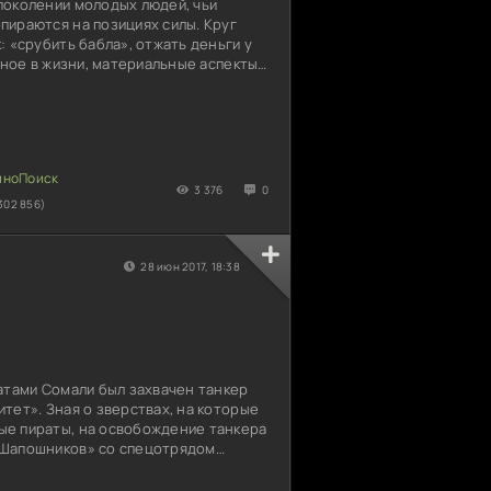
поколении молодых людей, чьи
пираются на позициях силы. Круг
: «срубить бабла», отжать деньги у
авное в жизни, материальные аспекты
ть себя «круче» остальных
рочный круг, покинуть его иногда,
дставляется возможным. Главный
 – восходящая звезда футбола.
ает большие надежды, жизнь
ед ним прекрасные
3 376
0
302 856)
28 июн 2017, 18:38
атами Сомали был захвачен танкер
тет». Зная о зверствах, на которые
е пираты, на освобождение танкера
 Шапошников» со спецотрядом
реди экипажа, захваченного в водах
сийского танкера, оказался морпех