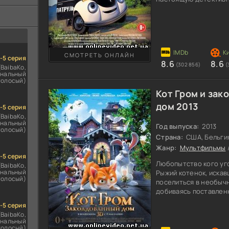
ездомным
браконьеры украли р
сь
образом это произошл
птицу неизвестно. П
Плодди и его помощн
патрульной машине. 
обнаруживают яйцо, 
СМОТРЕТЬ ОНЛАЙН
1-5 серия
8.6
8.6
вариантов
(302 856)
(
(BaibaKo,
нальный
голосый)
Кот Гром и зак
дом 2013
1-5 серия
(BaibaKo,
нальный
Год выпуска:
2013
голосый)
Страна:
США, Бельги
Жанр:
Мультфильмы
1-5 серия
Любопытство кого уг
(BaibaKo,
нальный
Рыжий котенок, искав
голосый)
поселиться в необычн
добиваясь поставленн
непоседа, его новый 
1-5 серия
фокусник, судя по аф
(BaibaKo,
довольно известный. 
нальный
голосый)
свои секреты под зам