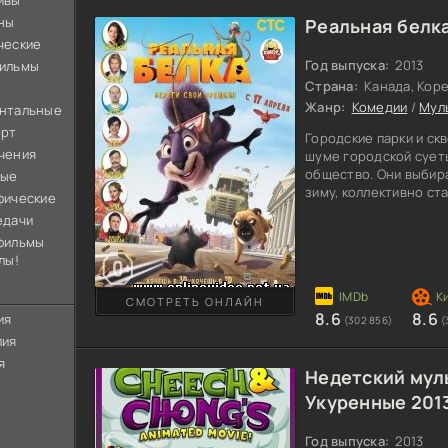
ивы
ны
Реальная белка
ческие
Год выпуска:
2013
ильмы
Страна:
Канада, Кор
Жанр:
Комедии
/
Мул
нтальные
орт
Городские парки и ск
чения
шуме городской суеты
общество. Они выбир
ные
зиму, коллективно с
фические
порядки радуют далек
едачи
не желающая мирится 
фильмы
уважает чужое мнение
лы!
проделки его выгоняю
Бадди готов отправит
от общества преданн
СМОТРЕТЬ ОНЛАЙН
8.6
8.6
ия
(302 856)
(
лия
я
Недетский мул
Укуренные 201
Год выпуска:
2013