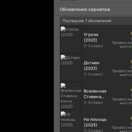
мальчика на растерзание б
псам. Только собаки оказали
Обновления сериалов
намного
Последние 7 обновлений
Угроза
(2023)
Профессио
(1-5 сезон)
много
Догмен
(2023)
Профессио
(1-5 сезон)
много
Вселенная
Стивена
Профессио
Кинга
(1-5 сезон)
много
(2023)
На помощь
(2023)
Профессио
(1-5 сезон)
много