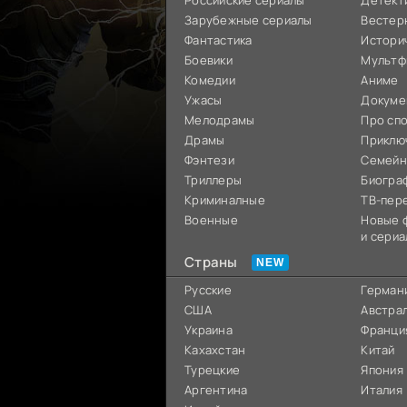
Российские сериалы
Детект
Зарубежные сериалы
Вестер
Фантастика
Истори
Боевики
Мультф
Комедии
Аниме
Ужасы
Докуме
Мелодрамы
Про сп
Драмы
Приклю
Фэнтези
Семей
Триллеры
Биогра
Криминалные
ТВ-пер
Военные
Новые 
и сериа
Страны
Русские
Герман
США
Австра
Украина
Франци
Кахахстан
Китай
Турецкие
Япония
Аргентина
Италия