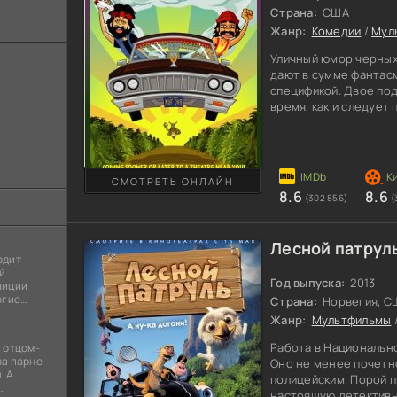
Страна:
США
Жанр:
Комедии
/
Мул
Уличный юмор черных
дают в сумме фантас
спецификой. Двое под
время, как и следует
ничего не делании. И
в феерию юмора, общ
Особенности перевод
цветастых выражений
СМОТРЕТЬ ОНЛАЙН
происходящее с ним.
8.6
8.6
(302 856)
(
бездельники, а остро
Лесной патруль
одит
й
Год выпуска:
2013
лиции
огие
Страна:
Норвегия, С
ы
Жанр:
Мультфильмы
я
Работа в Национальн
 отцом-
на парне
Оно не менее почетн
. А
полицейским. Порой 
настоящую детективн