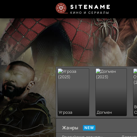
SITENAME
КИНО И СЕРИАЛЫ
В
Угроза
Догмен
С
Жанры