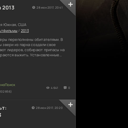
 2013
28 июн 2017, 20:41
ея Южная, США
ьтфильмы
/
2013
веры переполнены обитателями. В
 звери из парка создали свое
ают лидеров, собирают припасы на
тараются выжить. Установленные
о не всех. Эгоцентрист Злюки белка
с устоями общества парка. Он не
 и не желает делиться. За свои
т из стаи на улицы города, и только
ься за другом. Гордец отказывается
ого
4 641
0
302 856)
ьт:
28 июн 2017, 20:20
3