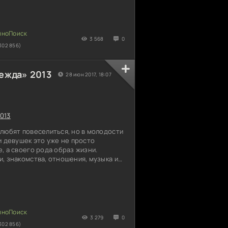
ко вступивший на службу. Вместе с
команды морпех-первогодок
 двигательном отсеке танкера и
нкера.
3 568
0
302 856)
ежда» 2013
28 июн 2017, 18:07
013
любят повеселиться, но в молодости
и девушек это уже не просто
, а своего рода образ жизни.
, знакомства, отношения, музыка и
я и незаурядная девушка Светлана
парня, но он вынужден временно
чти круглосуточно разговаривают по
ведь не может заменить обычное
з-за своей подруги Нади отморозил
ько. Надя
3 279
0
302 856)