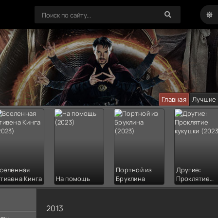
Главная
Лучшие
селенная
Портной из
Другие:
тивена Кинга
На помощь
Бруклина
Проклятие
кукушки
2013