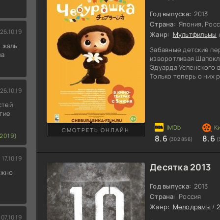
Год выпуска:
2013
Страна:
Япония, Рос
26.10.19
Жанр:
Мультфильмы
 жаль
Забавные детские пе
на
изворотливая Шапокля
Эдуарда Успенского 
Только теперь о них
Накамура. Он расскаж
26.10.19
Гене. Друзья узнают 
приятельницы Маши. 
стей
завладели мыслями де
гие
воздушными гимнаста
протягивают руку пом
СМОТРЕТЬ ОНЛАЙН
2019)
8.6
8.6
(302 856)
(
17.10.19
Десятка 2013
ожно
Год выпуска:
2013
Страна:
Россия
Жанр:
Мелодрамы
/
2
07.10.19