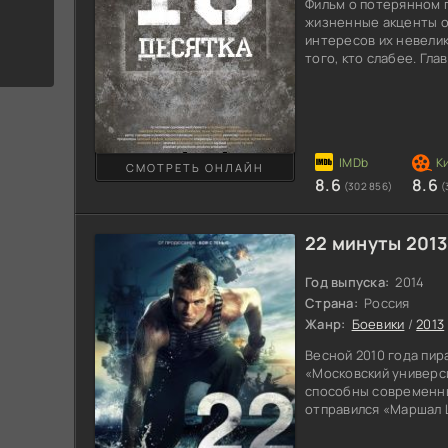
Фильм о потерянном 
жизненные акценты о
интересов их невелик
того, кто слабее. Гл
и возможность показа
индивидуумов. Это по
практически, не пре
герой картины Валера
Молодой человек под
обещает открыть пер
СМОТРЕТЬ ОНЛАЙН
8.6
8.6
(302 856)
(
22 минуты 2013
Год выпуска:
2014
Страна:
Россия
Жанр:
Боевики
/
2013
Весной 2010 года пир
«Московский универси
способны современны
отправился «Маршал
морпехов на борту. С
Аравийского моря рос