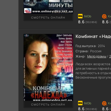
Александр Ежов, толь
остальными членами 
забаррикадировался в
сообщил о захвате та
СМОТРЕТЬ ОНЛАЙН
8.6
8.6
(302 856)
(
Комбинат «Над
Год выпуска:
2014
Страна:
Россия
Жанр:
Мелодрамы
/
2
Люди всех возрастов 
для активных парней 
потребность в отдыхе
Бесконечные прогулки
выпивка. Симпатична
очень любит своего 
уехать на юг. Они по
скайпу, но интернет 
общение. А тут еще и
ноги. Печаль да и тол
СМОТРЕТЬ ОНЛАЙН
8.6
8.6
(302 856)
(