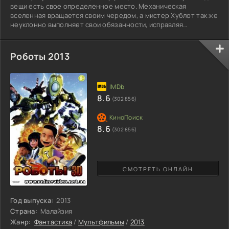
вещи есть свое определенное место. Механическая
вселенная вращается своим чередом, а мистер Хублот так же
неуклонно выполняет свои обязанности, исправляя
неточности. Внести смятение в устоявшийся порядок вещей
смог маленький механический пес. Он остался без крова и
каждый день лаяла на проезжающие мимо машины недалеко
Роботы 2013
от дома мистера Хублота. Чтобы решится на помощь
невинному существу, образцовому господину приходится
переступить через
8.6
(302 856)
8.6
(302 856)
СМОТРЕТЬ ОНЛАЙН
Год выпуска:
2013
Страна:
Малайзия
Жанр:
Фантастика
/
Мультфильмы
/
2013