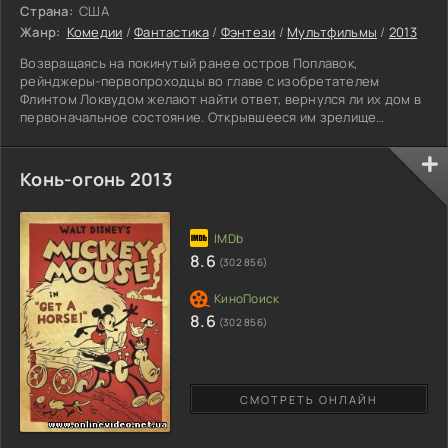
Страна:
США
Жанр:
Комедии
/
Фантастика
/
Фэнтези
/
Мультфильмы
/
2013
Возвращаясь на покинутый ранее остров Поплавок,
рейнджеры-первопроходцы во главе с изобретателем
Флинтом Локвудом желают найти ответ, вернулся ли их дом в
первоначальное состояние. Открывшееся им зрелище
захватывало дух. Их старое жилище стало царством
гастрономии. Машина, которую создал Локвуд, работает по
сей день. Она породила целый ряд новых видов звере-и
Конь-огонь 2013
фитоеды. Но помимо симпатичных созданий есть и ужасные
хищные бурито, клыкастые чизбургеры и прочая нелепая
дрянь. Все это многообразие
8.6
(302 856)
8.6
(302 856)
СМОТРЕТЬ ОНЛАЙН