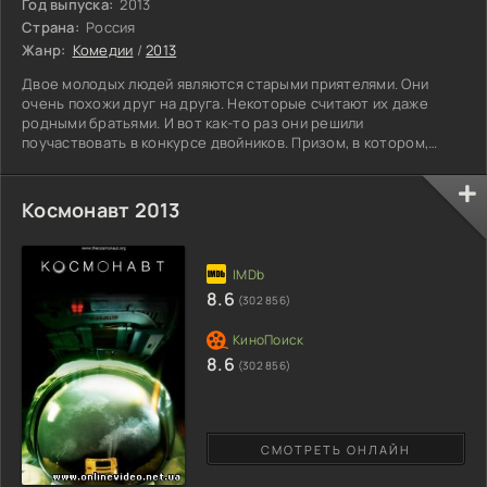
Год выпуска:
2013
Страна:
Россия
Жанр:
Комедии
/
2013
Двое молодых людей являются старыми приятелями. Они
очень похожи друг на друга. Некоторые считают их даже
родными братьями. И вот как-то раз они решили
поучаствовать в конкурсе двойников. Призом, в котором,
будет не маленькая сумма денег. Они идут на этот шаг, чтобы
получить легкие деньги. Конкурс будет проходить в
Стамбуле. Да еще и один из них на днях женится. Но этот
Космонавт 2013
факт не останавливает друзей. Они покупают билеты и летят
на конкурс. Будущий жених решил, что заодно докажет
будущему тесть,
8.6
(302 856)
8.6
(302 856)
СМОТРЕТЬ ОНЛАЙН