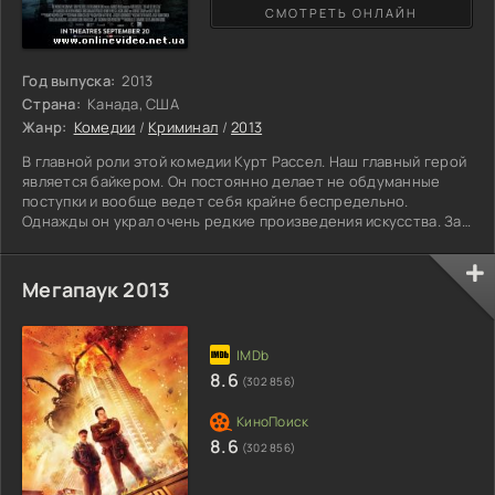
СМОТРЕТЬ ОНЛАЙН
Год выпуска:
2013
Страна:
Канада, США
Жанр:
Комедии
/
Криминал
/
2013
В главной роли этой комедии Курт Рассел. Наш главный герой
является байкером. Он постоянно делает не обдуманные
поступки и вообще ведет себя крайне беспредельно.
Однажды он украл очень редкие произведения искусства. За
счет чего и получил славу. В кражах он является настоящим
«ассом». Но в какой-то момент, ему надоедает его
преступная жизнь и он решает с ней попрощаться и стать
Мегапаук 2013
примерным семьянином. Он хочет, чтобы у него наконец
появилась семья и его жизнь стала размеренной. Но одна
кража,
8.6
(302 856)
8.6
(302 856)