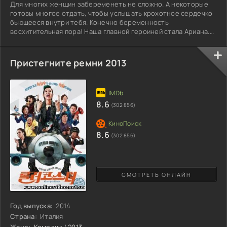
Для многих женщин забеременеть не сложно. А некоторые
готовы многое отдать, чтобы услышать крохотное сердечко
бьющееся внутри тебя. Конечно беременность
восхитительная пора! Наша главной героиней стала Ариана.
Она работала судьей. Она очень любила свою работу. К
мужчинам она относилась с опаской. У нее были высочайшие
моральные принципы. Семью, разумеется, она тоже заводить
Пристегните ремни 2013
не хотела. В ее жизни было место только для работы. И
новость о своей беременности она посчитала кошмарной.
Она думает,
8.6
(302 856)
8.6
(302 856)
СМОТРЕТЬ ОНЛАЙН
Год выпуска:
2014
Страна:
Италия
Жанр:
Комедии
/
2013