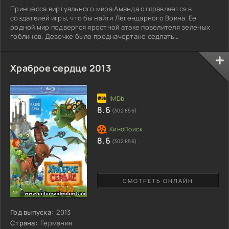
Принцесса виртуального мира Аманда отправляется в
создателей игры, что бы найти Легендарного Воина. Ее
родной мир подвергся яростной атаке повелителя зеленых
гоблинов. Девочке было предначертано седлать
невозможное – перешагнуть в реальный мир! На новом месте
она встречает веселых ребят, которые любят играть в
футбол, забавляются видеоиграми, проводят день на море.
Храброе сердце 2013
Рядом с ними она учится быть маленькой девочкой, а е
принцессой. Но веселье длится не долго. Роботоподобное
существо перешло вслед
8.6
(302 856)
8.6
(302 856)
СМОТРЕТЬ ОНЛАЙН
Год выпуска:
2013
Страна:
Германия