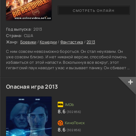
СМОТРЕТЬ ОНЛАЙН
Год выпуска:
2013
Страна:
США
Жанр:
Боевики
/
Комедии
/
Фантастика
/
2013
С ним совсем невозможно бороться. Он стал неуязвим. Он
уже совсем близко. И нет никакой версии, способной помочь
избавиться от этой напасти. Всколыхнув все вокруг, этот
гигантский паук наводит ужас и вызывает панику. Он сбивает с
толку даже человека, который изучил его до мельчайших
подробностей. Как же ему удается обойти людскую западню и
теряться, имея огромные размеры. Похоже, радиационная
Опасная игра 2013
катастрофа принесла пользу насекомому, приближающемуся к
городу. Люди лишились сна и покоя. Эта
8.6
(302 856)
8.6
(302 856)