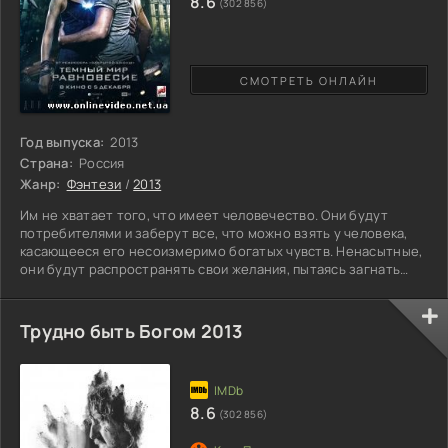
8.6
(302 856)
СМОТРЕТЬ ОНЛАЙН
Год выпуска:
2013
Страна:
Россия
Жанр:
Фэнтези
/
2013
Им не хватает того, что имеет человечество. Они будут
потребителями и заберут все, что можно взять у человека,
касающееся его несоизмеримо богатых чувств. Ненасытные,
они будут распространять свои желания, пытаясь загнать
человечество в царство теней. Сея вокруг тьму, они хотят
заглотить планету и установить единоличное господство.
Человечество уже не может терпеть подобную
Трудно быть Богом 2013
несправедливость. Оно бросит вызов, хотя силы не на их
стороне. Пока есть угроза, она будет развивать способности
людей и
8.6
(302 856)