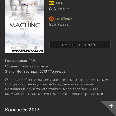
8.6
(302 856)
8.6
(302 856)
СМОТРЕТЬ ОНЛАЙН
Год выпуска:
2013
Страна:
Великобритания
Жанр:
Фантастика
/
2013
/
Триллеры
Он не способен в одиночку уничтожить то, что произвел сам.
Создав собственную разработку, он помнил о своем
назначении. Как и то, что стало смыслом его жизни. Он
получил плод своего труда, который должен оправдать его
надежды. На него сделала ставку могущественная
организация. Его изобретение ждали с нетерпением. Откуда
тогда этот сбой, грозящий превратить его машину в предмет
Конгресс 2013
массового уничтожения. Как и где он мог допустить ошибку,