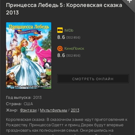
справиться с новой задачей, которая была ей вовсе не в
Принцесса Лебедь 5: Королевская сказка
тягость. Это ее жизнь, ее мир, где она может раскрыться во
2013
всей своей полноте. Новая работа – это ее обновление и еще
один плюс
8.6
(302 856)
8.6
(302 856)
СМОТРЕТЬ ОНЛАЙН
Год выпуска:
2013
Страна:
США
Жанр:
Фэнтези
/
Мультфильмы
/
2013
Королевская сказка: В сказочном замке идут приготовления к
Рождеству. Принцесса Одетт и принц Дерек будут впервые
праздновать как полноценная семья. Они решились на