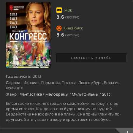
несущую смерть. Его работа теперь должна пойти в
обратном
8.6
(302 856)
8.6
(302 856)
СМОТРЕТЬ ОНЛАЙН
Год выпуска:
2013
Страна:
Израиль, Германия, Польша, Люксембург, Бельгия,
Франция
Жанр:
Фантастика
/
Мелодрамы
/
Мультфильмы
/
2013
Ее согласие никак не страшило самолюбие, потому что ее
время истекло. Как долго она будет никому не нужной.
Бездействие не входило в ее планы. Она привыкла жить по-
другому, быть у всех на виду и представлять особую
значимость. Она не смириться с утекающим временем и
забудет об увядающем времени. Оптимизм поможет ей