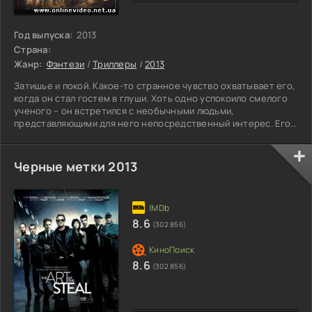
Год выпуска:
2013
Страна:
Жанр:
Фэнтези
/
Триллеры
/
2013
Затишье и покой. Какое-то странное чувство охватывает его,
когда он стал гостем в глуши. Хоть одно успокоило смелого
ученого – он встретился с необычными людьми,
представляющими для него непосредственный интерес. Его
жажда знаний распространялась на познание цивилизаций и
исторических подробностей. Как раз он нашел нужный
материал, где угадывалась первозданность. Он получит
Черные метки 2013
исчерпывающий ответ на все вопросы. Его путешествие не
пройдет даром, он привезет домой много сведений, нужных
для его
8.6
(302 856)
8.6
(302 856)