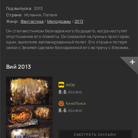
Год выпуска:
2013
Страна:
Испания, Латвия
Жанр:
Фантастика
/
Мелодрамы
/
2013
Он стал вестником безнадежного будущего, когда наступит
опустошение его планеты. Он оказался на лунных просторах,
один, выполняя запланированный полет. Его отрыв и потеря
связи с Землей сделали безнадежной его встречу с близкими.
Как долго они не могли получить точную информацию о его
существовании. Канул в небытие. И нет даже маленькой
ниточки, что могла бы дать им надежду на его спасение. Он
Вий 2013
не вернется назад. Они больше никогда не встретятся. Но,
тогда откуда вдруг пошли сигналы. Слабые
8.6
(302 856)
8.6
(302 856)
СМОТРЕТЬ ОНЛАЙН