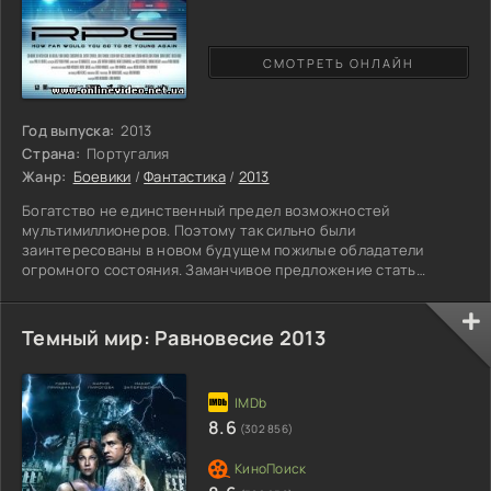
СМОТРЕТЬ ОНЛАЙН
Год выпуска:
2013
Страна:
Португалия
Жанр:
Боевики
/
Фантастика
/
2013
Богатство не единственный предел возможностей
мультимиллионеров. Поэтому так сильно были
заинтересованы в новом будущем пожилые обладатели
огромного состояния. Заманчивое предложение стать
прежними, когда они были молоды, не казалось им
непреодолимым препятствием для осуществления своей
мечты. Что для них деньги? Важнее всего стать снова
Темный мир: Равновесие 2013
молодым и интересным и начать все сначала, где можно
будет повлиять на некоторые стороны своей новой жизни.
Они желают стать хозяевами судьбы. Каждый из них
8.6
(302 856)