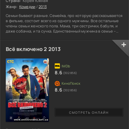
Страна:
Корея Южная
Жанр:
Комедии
/
2013
Семьи бывают разные. Семейка, про которую рассказывается
в фильме, состоит всего из одного мужчины. Все остальные
члены семьи женского пола. Мама, три сестрички, бабуля, и
даже собачка, и та сучка. Единственный мужчина в семье –
это сын Андреа. Отец убежал от них еще, когда дети были
совсем маленькими. Он не выдержал этого «курятника».
Перед своим уходом отец сказал своему сыну: « оставляю
Всё включено 2 2013
тебе эту головную боль»! Через годы сын понял, что он имел
в виду. Андреа всю жизнь боролся с трудностями.
8.6
(302 856)
8.6
(302 856)
СМОТРЕТЬ ОНЛАЙН