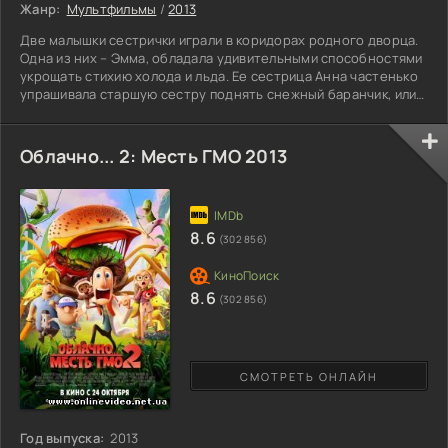
Жанр:
Мультфильмы
/
2013
Две малышки сестрички играли в коридорах родного дворца.
Одна из них – Эмма, обладала удивительными способностями
укрощать стихию холода и льда. Ее сестрица Анна частенько
упрашивала старшую сестру поднять снежный баранчик, или
создать снеговика. Однажды, когда девочки предавались
шалостям, Эмма ранила сестру. Благодаря добрым каменным
троллям удалось спасти принцессу, но память про это
Облачно... 2: Месть ГМО 2013
происшествие пришлось стереть. После этого Эмма
перестала контролировать свои силы. Страх поселился в ее
8.6
(302 856)
8.6
(302 856)
СМОТРЕТЬ ОНЛАЙН
Год выпуска:
2013