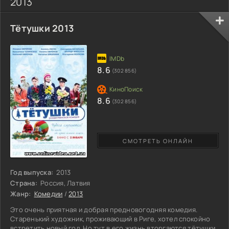
2013
Тётушки 2013
8.6
(302 856)
8.6
(302 856)
СМОТРЕТЬ ОНЛАЙН
Год выпуска:
2013
Страна:
Россия, Латвия
Жанр:
Комедии
/
2013
Это очень приятная и добрая предновогодняя комедия.
Старенький художник, проживающий в Риге, хотел спокойно
встретить новый год. Но тут в его жизнь вторгаются тётушки.