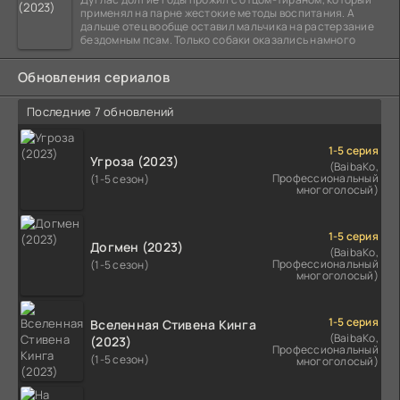
применял на парне жестокие методы воспитания. А
дальше отец вообще оставил мальчика на растерзание
бездомным псам. Только собаки оказались намного
Обновления сериалов
Последние 7 обновлений
1-5 серия
Угроза (2023)
(BaibaKo,
Профессиональный
(1-5 сезон)
многоголосый)
1-5 серия
Догмен (2023)
(BaibaKo,
Профессиональный
(1-5 сезон)
многоголосый)
1-5 серия
Вселенная Стивена Кинга
(BaibaKo,
(2023)
Профессиональный
(1-5 сезон)
многоголосый)