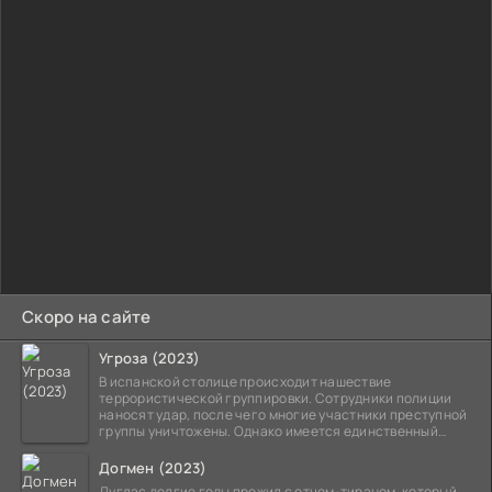
Скоро на сайте
Угроза (2023)
В испанской столице происходит нашествие
террористической группировки. Сотрудники полиции
наносят удар, после чего многие участники преступной
группы уничтожены. Однако имеется единственный
выживший,
Догмен (2023)
Дуглас долгие годы прожил с отцом-тираном, который