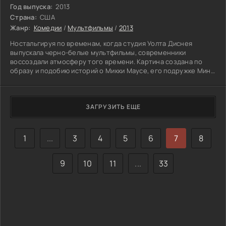
Год выпуска:
2013
Страна:
США
Жанр:
Комедии
/
Мультфильмы
/
2013
Ностальгируя по временам, когда студия Уолта Диснея
выпускала черно-белые мультфильмы, современники
воссоздали атмосферу того времени. Картина создана по
образу и подобию историй о Микки Маусе, его подружке Мини
и прочих персонажах из этого цикла. Путешествуя по дорогам
черно-белого мира жизнерадостный Конь-огонь собирает
веселую толпу. Он рад подвести каждого. В данном случая
авторы нового сюжета выдержали поучительную ноту,
ЗАГРУЗИТЬ ЕЩЕ
присутствовавшую в старых мультфильмах. Скромной Мини
1
...
3
4
5
6
7
8
9
10
11
...
33