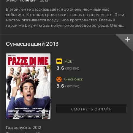
В этой ленте рассказывается об очень неожиданных
событиях. Которые, произошли в очень опасном месте. Этим
местом оказывается воздушное пространство. Главный
герой Ма Джун-Гю был популярной звездой эстрады. Очень
экстравагантный и не скромный молодой паренек. И вот он
отправляется в Токио на обычные гастроли. По началу, все
шло по плану. Но неожиданно в небе образовывается тайфун.
Сумасшедший 2013
Их самолет оказался в самом центре разбушевавшейся
стихии. И тут начинает сильно трясти самолёт, пассажиры
впадают в
8.6
(302 856)
8.6
(302 856)
СМОТРЕТЬ ОНЛАЙН
Год выпуска:
2012