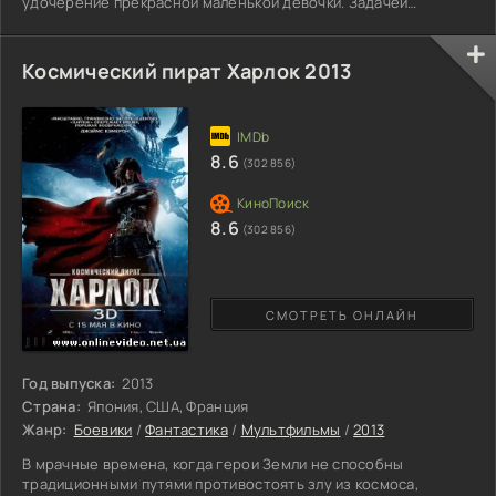
удочерение прекрасной маленькой девочки. Задачей
новоиспеченных родителей сделать ее жизнь сказочной. В
радостную кутерьму вторгаются тревожные события.
Незнакомцы похитили ребенка и скрылись с ней в лесу.
Космический пират Харлок 2013
Безутешная принцесса молит своего возлюбленного
поскорее вернуть малышку. Коварные козни колдуна
Ротбрата дали свои обильные
8.6
(302 856)
8.6
(302 856)
СМОТРЕТЬ ОНЛАЙН
Год выпуска:
2013
Страна:
Япония, США, Франция
Жанр:
Боевики
/
Фантастика
/
Мультфильмы
/
2013
В мрачные времена, когда герои Земли не способны
традиционными путями противостоять злу из космоса,