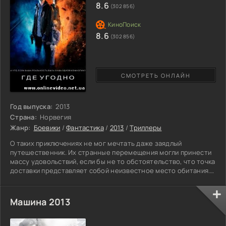
8.6
(302 856)
8.6
(302 856)
СМОТРЕТЬ ОНЛАЙН
Год выпуска:
2013
Страна:
Норвегия
Жанр:
Боевики
/
Фантастика
/
2013
/
Триллеры
О таких приключениях не мог мечтать даже заядлый
путешественник. Их странные перемещения могли принести
массу удовольствий, если бы не то обстоятельство, что точка
доставки представляет собой неизвестное место обитания.
Им не дают времени на подготовку, и от этого становится
страшно от предстоящей встречи с незнакомым миром. Где и
с кем жить – теперь за них решат другие. Кому дан способ,
Машина 2013
перемещаться в пространстве далеких параллельных миров.
Не принесет ли это всем жителям планеты