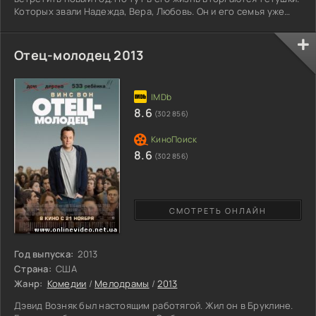
Которых звали Надежда, Вера, Любовь. Он и его семья уже
давно забыли все радости жизни. Тетушки им покажут, что
иногда чудеса бывают. Но это бывает не так часто, как этого
хотят люди. Тетушки придумывают легенду, которая гласит,
Отец-молодец 2013
что они дальние родственники художника. Но их связь
оборвалась очень давно. Внучке Машеньке они
8.6
(302 856)
8.6
(302 856)
СМОТРЕТЬ ОНЛАЙН
Год выпуска:
2013
Страна:
США
Жанр:
Комедии
/
Мелодрамы
/
2013
Дэвид Возняк был настоящим работягой. Жил он в Бруклине.