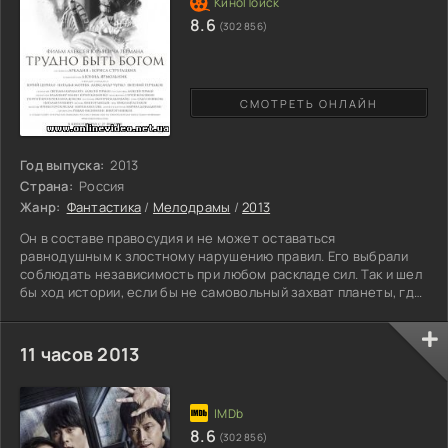
8.6
(302 856)
СМОТРЕТЬ ОНЛАЙН
Год выпуска:
2013
Страна:
Россия
Жанр:
Фантастика
/
Мелодрамы
/
2013
Он в составе правосудия и не может оставаться
равнодушным к злостному нарушению правил. Его выбрали
соблюдать независимость при любом раскладе сил. Так и шел
бы ход истории, если бы не самовольный захват планеты, где
существует несправедливость. Он не допустит, чтобы новые
хозяева установили жестокие законы, где будет проявляться
власть в самом страшном проявлении. Даже те, кто
11 часов 2013
приставлен следить за порядком не могут повлиять на
начавшийся переворот. Слишком высоки силы для устранения
более
8.6
(302 856)