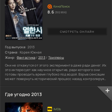
8.6
(302 856)
СМОТРЕТЬ ОНЛАЙН
Год выпуска:
2013
Страна:
Корея Южная
Жанр:
Фантастика
/
2013
/
Триллеры
Они не откажутся от этого эксперимента даже ради денег. Их
это интересует как научное открытие, ради которого они
готовы проводить время глубоко под водой. Взрыв сенсации
может повернуть исторический процесс назад, контролируя
промежутки времени. Ученые, мечтающие об этом
изобретении, уже вплотную приблизились к грани
возможного. Ничто не мешает осуществить идею, которая
Где угодно 2013
принесет огромную финансовую прибыль, толкая
заинтересованных людей на быстрое начало. Напряженная
работа, где все