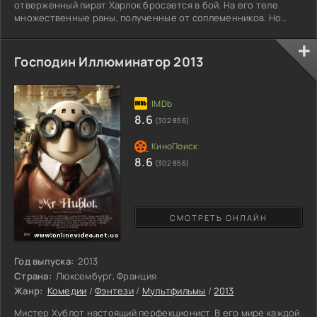
отверженный пират Харлок бросается в бой. На его теле
множественные раны, полученные от соплеменников. Но
сердце пирата свободно от ненависти к людям.
Единственными его противниками стала корпорация «Гайя»
поработившая человечество. Их сложные технологии
Господин Иллюминатор 2013
скрывают тайны внеземной цивилизации. Но даже это
преимущество не поможет им до конца насладится своими
завоеваниями. Ренегат для своих и бич
8.6
(302 856)
8.6
(302 856)
СМОТРЕТЬ ОНЛАЙН
Год выпуска:
2013
Страна:
Люксембург, Франция
Жанр:
Комедии
/
Фэнтези
/
Мультфильмы
/
2013
Мистер Хублот настоящий перфекционист. В его мире каждой