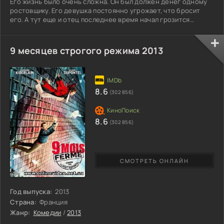
Его жизнь было очень сложна. Он был должен денег одному
ростовщику. Его девушка постоянно угрожает, что бросит
его. А тут еще и отец последнее время начал грозится
уволить его с работы. А вдобавок ко всему, к нему является
адвокат и открывает очень занимательную историю.
Двадцать лет назад, Дэвит будучи еще студентом. Сдавал
9 месяцев строгого режима 2013
свое семя в банк спермы для того, чтобы у него были деньги
на карманные расходы. Адвокат заявляет Дэвиду, что он
8.6
(302 856)
8.6
(302 856)
СМОТРЕТЬ ОНЛАЙН
Год выпуска:
2013
Страна:
Франция
Жанр:
Комедии
/
2013