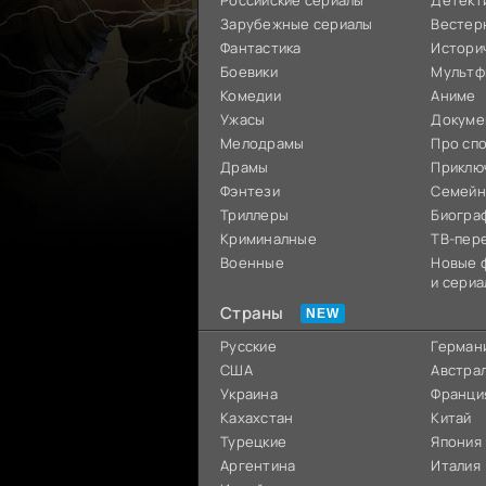
Российские сериалы
Детект
Зарубежные сериалы
Вестер
Фантастика
Истори
Боевики
Мультф
Комедии
Аниме
Ужасы
Докуме
Мелодрамы
Про сп
Драмы
Приклю
Фэнтези
Семей
Триллеры
Биогра
Криминалные
ТВ-пер
Военные
Новые 
и сериа
Страны
Русские
Герман
США
Австра
Украина
Франци
Кахахстан
Китай
Турецкие
Япония
Аргентина
Италия