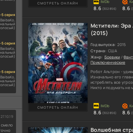
СМОТРЕТЬ ОНЛАЙН
становится суперэле
8.6
8.6
(302 856)
(
по своему желанию, а
1-5 серия
(BaibaKo,
нальный
Мстители: Эра
голосый)
(2015)
1-5 серия
Год выпуска:
2015
(BaibaKo,
Страна:
США
нальный
голосый)
Жанр:
Боевики
/
Фант
Приключенческие
Робот Альтрон - удив
1-5 серия
Изначально его глав
(BaibaKo,
нальный
истреблять все угроз
голосый)
Никто и подумать не м
самая страшная угроз
начинает безжалостн
для того, чтобы на З
СМОТРЕТЬ ОНЛАЙН
Апокалипсис. Теперь
8.6
8.6
(302 856)
(
творением Железного 
27.10.19
защита просто насел
д смело
Волшебная стр
 точно