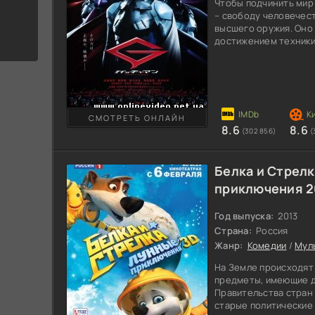
Чтобы подчинить мир
– свободу человечест
высшего оружия. Оно
достижением техники 
под угрозой. Понадо
способности, чтобы п
дремлет ученый мир. 
повергнута под сомн
предпримут шаги, что
хаосу. Специально по
СМОТРЕТЬ ОНЛАЙН
8.6
8.6
(302 856)
(
Белка и Стрелк
приключения 2
Год выпуска:
2013
Страна:
Россия
Жанр:
Комедии
/
Мул
На Земле происходят
предметы, имеющие д
Правительства стран
старые политические