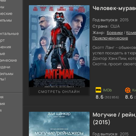
ивы
ны
Человек-мурав
ческие
Год выпуска:
2015
ильмы
Страна:
США
Жанр:
Боевики
/
Ком
нтальные
Приключенческие
орт
чения
Скотт Лэнг – обыкнов
успел посидеть в тюр
ные
Доктор Хэнк Пим, кот
фические
Скотта, просит своег
едачи
должен стать Челове
фильмы
супергероя в том, чт
лы!
привычного до самого
невероятную силу. Пр
Скотту поможет нове
СМОТРЕТЬ ОНЛАЙН
8.6
8.6
без ущерба для
ия
(302 856)
(
лия
я
Могучие / рей
(2015)
Год выпуска:
2015