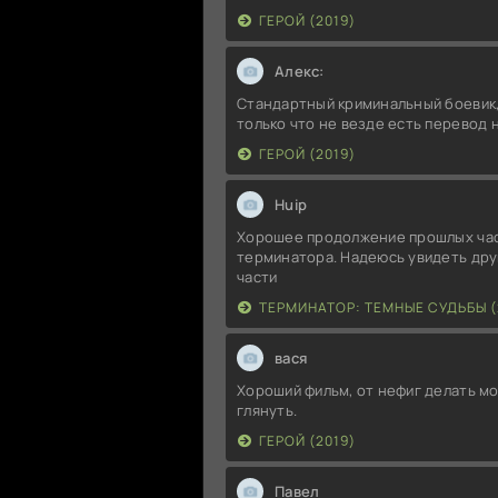
ГЕРОЙ (2019)
Алекс:
Стандартный криминальный боевик,
только что не везде есть перевод 
ГЕРОЙ (2019)
Huip
Хорошее продолжение прошлых ча
терминатора. Надеюсь увидеть дру
части
ТЕРМИНАТОР: ТЕМНЫЕ СУДЬБЫ (
вася
Хороший фильм, от нефиг делать м
глянуть.
ГЕРОЙ (2019)
Павел