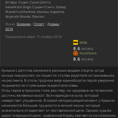
Актеры:
Судип, Сунил Шетти,
Aakanksha Singh, Сушант Сингх, Кабир,
Sharath Lohitashwa, Авинаш, Appanna,
Vaijanath Biradar, Sharvari
Жанр:
Боевики
/
Спорт
/
Драмы
/
2019
Премьера в мире:
11 ноября 2019
8.6
(302 856)
8.6
(302 856)
Кришна с детства занимался разными видами спорта, когда
юноша повзрослел, он пошел по стопам родителя остановившись
на реслинге. В столь трудном виде единоборств герой уверенно
подымался по ступенькам пьедестала славы.
Отец героя в прошлом тоже рестлер, но здоровье не позволило
достичь желаемых высот. Вся надежда на сына, который
наверстает упущенное. В самый неподходящий момент у Кришны
начинаются большие трудности в личной жизни, который
значительно отодвигают от поставленной цели. Однако судьба
дарит очередной шанс, одаренный борец хватается за соломинку