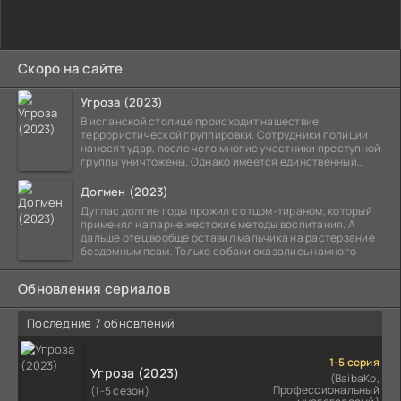
Скоро на сайте
Угроза (2023)
В испанской столице происходит нашествие
террористической группировки. Сотрудники полиции
наносят удар, после чего многие участники преступной
группы уничтожены. Однако имеется единственный
выживший,
Догмен (2023)
Дуглас долгие годы прожил с отцом-тираном, который
применял на парне жестокие методы воспитания. А
дальше отец вообще оставил мальчика на растерзание
бездомным псам. Только собаки оказались намного
Обновления сериалов
Последние 7 обновлений
1-5 серия
Угроза (2023)
(BaibaKo,
Профессиональный
(1-5 сезон)