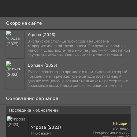
Скоро на сайте
Угроза (2023)
В испанской столице происходит нашествие
террористической группировки. Сотрудники полиции
наносят удар, после чего многие участники преступной
группы уничтожены. Однако имеется единственный
выживший,
Догмен (2023)
Дуглас долгие годы прожил с отцом-тираном, который
применял на парне жестокие методы воспитания. А
дальше отец вообще оставил мальчика на растерзание
бездомным псам. Только собаки оказались намного
Обновления сериалов
Последние 7 обновлений
1-5 серия
Угроза (2023)
(BaibaKo,
Профессиональный
(1-5 сезон)
многоголосый)