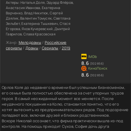
Актеры:
Наталья Доля, Эдуард Флёров,
Анастасия Иванова, Екатерина
Варченко, Влад Никитюк, Сергей
Дзялик, Валентин Томусяк, Светлана
Зельбет, Екатерина Тышкевич, Стася
Егорова, Яков Кучеревский, Дмитрий
Гаврилов, Слава Красовская
Жанр:
Мелодрамы
/
Российские
сериалы
/
Драмы
/
Сериалы
/
2019
8.6
(302 856)
8.6
(302 856)
Орлов Коля до недавнего времени был успешным бизнесменом,
его семья была полностью обеспечена за счет упорных трудов
героя. В самый неожиданный момент все меняется. После
неудачного покушения на Колю, становится понятно, что его
хотят вытеснить из предпринимательских рядов. Под подозрение
попадают все, включая друзей и близких родственников.
Вскоре Николай осознает, что фирма практически вышла из-под
контроля. На помощь приходит Сухов, София дочь друга