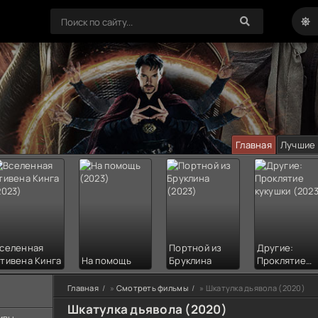
Главная
Лучшие
селенная
Портной из
Другие:
тивена Кинга
На помощь
Бруклина
Проклятие
кукушки
Главная
»
Смотреть фильмы
» Шкатулка дьявола (2020)
Шкатулка дьявола (2020)