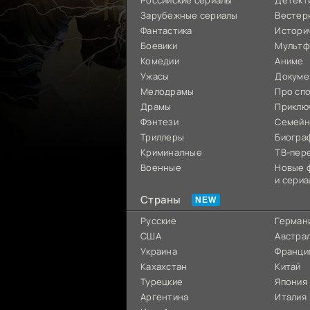
Российские сериалы
Детект
Зарубежные сериалы
Вестер
Фантастика
Истори
Боевики
Мультф
Комедии
Аниме
Ужасы
Докуме
Мелодрамы
Про сп
Драмы
Приклю
Фэнтези
Семей
Триллеры
Биогра
Криминалные
ТВ-пер
Военные
Новые 
и сериа
Страны
Русские
Герман
США
Австра
Украина
Франци
Кахахстан
Китай
Турецкие
Япония
Аргентина
Италия