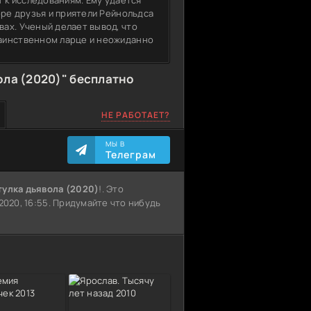
т к исследованиям. Ему удается
оре друзья и приятели Рейнольдса
ах. Ученый делает вывод, что
аинственном ларце и неожиданно
ла (2020)" бесплатно
НЕ РАБОТАЕТ?
МЫ В
Телеграм
тулка дьявола (2020)
!. Это
2020, 16:55. Придумайте что нибудь