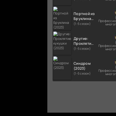
Портной из
Бруклина
Профессио
(2023)
(1-5 сезон)
много
Другие:
Проклятие
Профессио
кукушки
(1-5 сезон)
много
(2023)
Синдром
(2023)
Профессио
(1-5 сезон)
много