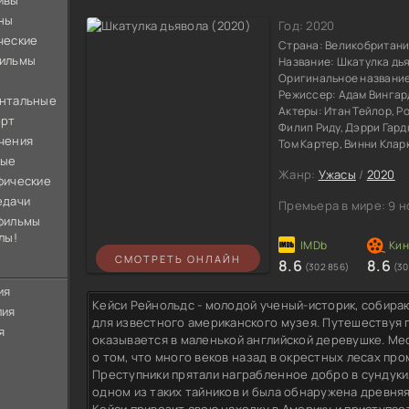
ивы
ны
Год:
2020
ческие
Страна:
Великобритан
ильмы
Название:
Шкатулка дь
Оригинальное названи
Режиссер:
Адам Вингар
нтальные
Актеры:
Итан Тейлор, Р
орт
Филип Риду, Дэрри Гард
чения
Том Картер, Винни Клар
ные
Жанр:
Ужасы
/
2020
фические
едачи
Премьера в мире:
9 н
фильмы
лы!
СМОТРЕТЬ ОНЛАЙН
8.6
8.6
(302 856)
(30
ия
Кейси Рейнольдс - молодой ученый-историк, собир
лия
для известного американского музея. Путешествуя 
я
оказывается в маленькой английской деревушке. М
о том, что много веков назад в окрестных лесах пр
Преступники прятали награбленное добро в сундуки, 
одном из таких тайников и была обнаружена древняя