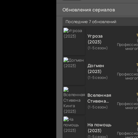
мальчика на растерзание б
псам. Только собаки оказали
Обновления сериалов
намного
Последние 7 обновлений
Угроза
(2023)
Профессио
(1-5 сезон)
много
Догмен
(2023)
Профессио
(1-5 сезон)
много
Вселенная
Стивена
Профессио
Кинга
(1-5 сезон)
много
(2023)
На помощь
(2023)
Профессио
(1-5 сезон)
много