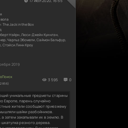
17 июл 2020, 16:55
ия
явола
е:
The Jack in the Box
д
оберт Нэйрн, Люси-Джейн Куинлэн,
нер, Чарльз Эбомели, Саймон Бальфур,
к, Стэйси Линн Кроу
оября 2019
3 595
0
2 856)
ающий уникальные предметы старины
по Европе, парень случайно
естные жители сообщают приезжему
омышляли шайки разбойников.
а затем закапывали их в землю. В
 шкатулка резного дерева.