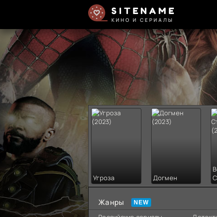
SITENAME
КИНО И СЕРИАЛЫ
В
Угроза
Догмен
С
Жанры