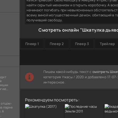
Кейси привозит свою находку в Америку и приступае
найти скрытый механизм и открыть коробочку. А вск
начинают погибать при невыясненных обстоятельств
всему виной могущественный демон, обитающий в т
получивший свободу.
Смотреть онлайн "Шкатулка дьяво
Плеер 1
Плеер 2
Плеер 3
Трейлер
Пишем какой нибудь текст с
смотреть Шка
категория Ужасы / 2020 и добавлено 17-07-
одит
й
интересное.
лиции
огие
ы
я
Рекомендуем посмотреть:
 отцом-
на парне
. А