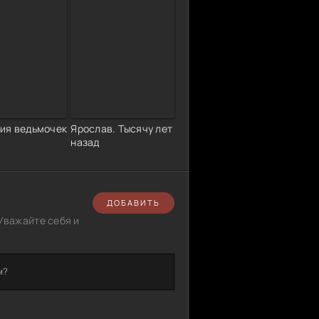
ия ведьмочек
Ярослав. Тысячу лет
назад
ДОБАВИТЬ
Уважайте себя и
м?