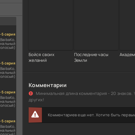
ездомным
сь
1-5 серия
(BaibaKo,
нальный
голосый)
Бойся своих
Последние часы
Академ
желаний
Земли
1-5 серия
(BaibaKo,
нальный
голосый)
Комментарии
1-5 серия
Минимальная длина комментария - 20 знаков. 
(BaibaKo,
других!
нальный
голосый)
Комментариев еще нет. Хотите быть первы
1-5 серия
(BaibaKo,
нальный
голосый)