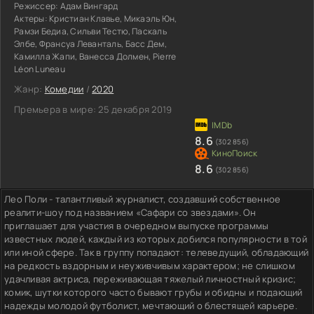
Режиссер:
Адам Вингард
Актеры:
Кристиан Клавье, Микаэль Юн,
Рамзи Бедиа, Сильви Тестю, Паскаль
Элбе, Франсуа Леванталь, Басс Дем,
Камилла Жапи, Ванесса Долмен, Pierre
Léon Luneau
Жанр:
Комедии
/
2020
Премьера в мире:
25 декабря 2019
8.6
(302 856)
8.6
(302 856)
Лео Поли - талантливый журналист, создавший собственное
реалити-шоу под названием «Сафари со звездами». Он
приглашает для участия в очередном выпуске программы
известных людей, каждый из которых добился популярности в той
или иной сфере. Так в группу попадают: телеведущий, обладающий
на редкость вздорным и неуживчивым характером; не слишком
удачливая актриса, переживающая тяжелый личностный кризис;
комик, шутки которого часто бывают грубы и обидны и подающий
надежды молодой футболист, мечтающий о блестящей карьере.