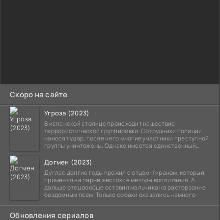
Скоро на сайте
Угроза (2023)
В испанской столице происходит нашествие
террористической группировки. Сотрудники полиции
наносят удар, после чего многие участники преступной
группы уничтожены. Однако имеется единственный
выживший,
Догмен (2023)
Дуглас долгие годы прожил с отцом-тираном, который
применял на парне жестокие методы воспитания. А
дальше отец вообще оставил мальчика на растерзание
бездомным псам. Только собаки оказались намного
Обновления сериалов