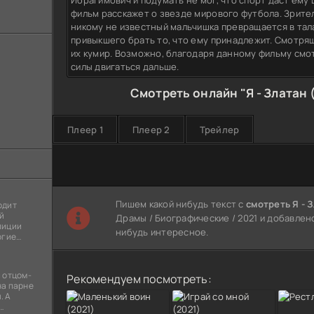
Ибрагимович и подумать не мог, что спорт даст ему
фильм расскажет о звезде мирового футбола. Зрител
никому не известный мальчишка превращается в тал
привыкшего брать то, что ему принадлежит. Смотрящ
их кумир. Возможно, благодаря данному фильму смо
силы двигаться дальше.
Смотреть онлайн "Я - Златан 
Плеер 1
Плеер 2
Трейлер
Пишем какой нибудь текст с
смотреть Я - 
одит
й
Драмы / Биографические / 2021 и добавлено
лиции
нибудь интересное.
огие
ы
я
 отцом-
Рекомендуем посмотреть:
на парне
. А