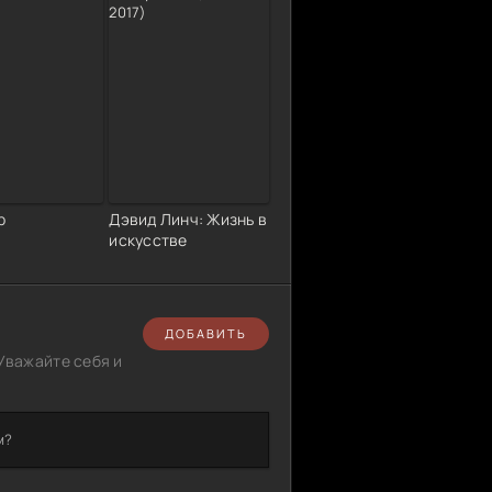
р
Дэвид Линч: Жизнь в
искусстве
ДОБАВИТЬ
Уважайте себя и
м?