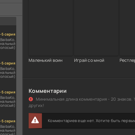
ездомным
сь
1-5 серия
(BaibaKo,
нальный
голосый)
Маленький воин
Играй со мной
Рестле
1-5 серия
(BaibaKo,
нальный
голосый)
Комментарии
1-5 серия
(BaibaKo,
Минимальная длина комментария - 20 знаков. 
нальный
других!
голосый)
Комментариев еще нет. Хотите быть первы
1-5 серия
(BaibaKo,
нальный
голосый)