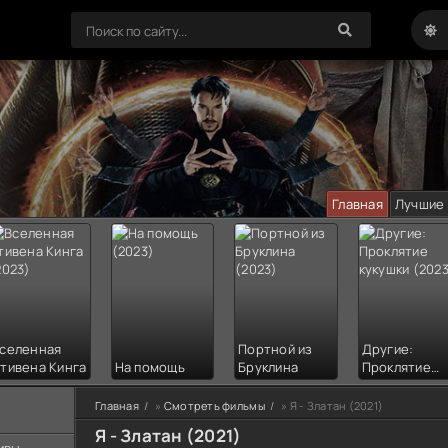
Главная
Лучшие
селенная
Портной из
Другие:
тивена Кинга
На помощь
Бруклина
Проклятие
кукушки
Главная
»
Смотреть фильмы
» Я - Златан (2021)
Я - Златан (2021)