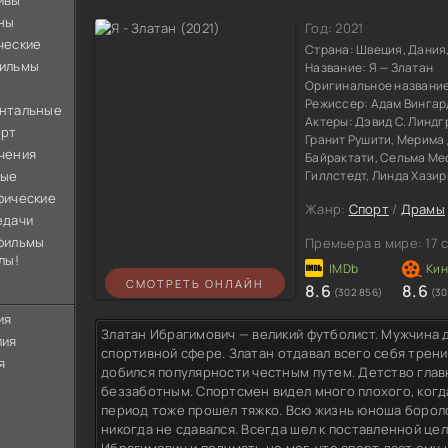
ивы
ны
Год:
2021
ческие
Страна:
Швеция, Дания
ильмы
Название:
Я — Златан
Оригинальное названи
Режиссер:
Адам Вингар
нтальные
Актеры:
Дэвид С. Линдг
орт
Гранит Рушити, Мерима
чения
Байрактати, Сельма Ме
ные
Гиллстедт, Линда Хазир
фические
Жанр:
Спорт
/
Драмы
едачи
фильмы
Премьера в мире:
17 
лы!
СМОТРЕТЬ ОНЛАЙН
8.6
8.6
(302 856)
(30
ия
Златан Ибрагимович — великий футболист. Мужчина 
лия
спортивной сфере. Златан отдавал всего себя трени
я
добился популярности честным путем. Детство глав
беззаботным. Спортсмен видел много плохого, ког
период тоже прошел тяжко. Всю жизнь юноша боролс
никогда не сдавался. Всегда шел к поставленной цел