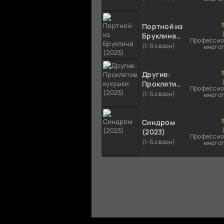
Портной из
Бруклина
Профессио
(2023)
(1-5 сезон)
много
Другие:
Проклятие
Профессио
кукушки
(1-5 сезон)
много
(2023)
Синдром
(2023)
Профессио
(1-5 сезон)
много