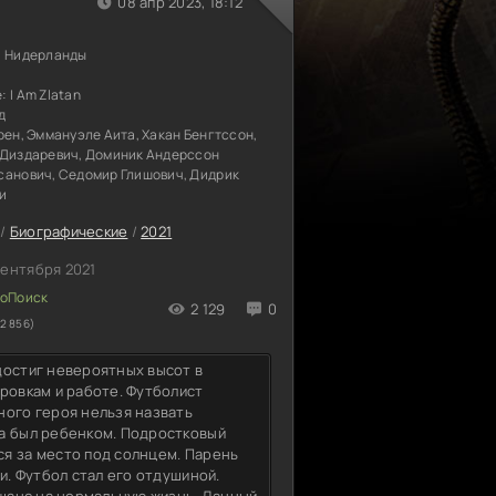
08 апр 2023, 18:12
, Нидерланды
е:
I Am Zlatan
д
рен, Эммануэле Аита, Хакан Бенгтссон,
 Диздаревич, Доминик Андерссон
санович, Седомир Глишович, Дидрик
и
/
Биографические
/
2021
сентября 2021
2 129
0
2 856)
достиг невероятных высот в
ровкам и работе. Футболист
ного героя нельзя назвать
да был ребенком. Подростковый
я за место под солнцем. Парень
и. Футбол стал его отдушиной.