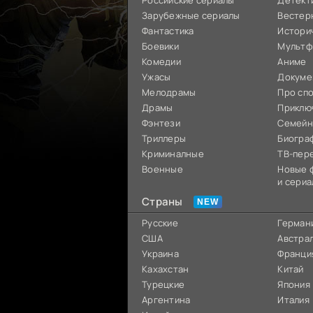
Российские сериалы
Детект
Зарубежные сериалы
Вестер
Фантастика
Истори
Боевики
Мультф
Комедии
Аниме
Ужасы
Докуме
Мелодрамы
Про сп
Драмы
Приклю
Фэнтези
Семей
Триллеры
Биогра
Криминалные
ТВ-пер
Военные
Новые 
и сериа
Страны
Русские
Герман
США
Австра
Украина
Франци
Кахахстан
Китай
Турецкие
Япония
Аргентина
Италия