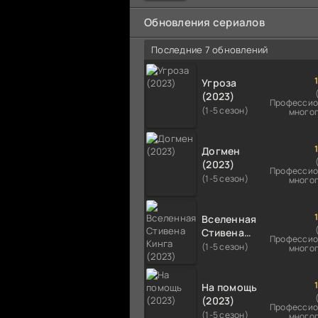
мальчика на растерзание б
псам. Только собаки оказали
Обновления сериалов
намного
Последние 7 обновлений
Угроза
(2023)
Профессио
(1-5 сезон)
много
Догмен
(2023)
Профессио
(1-5 сезон)
много
Вселенная
Стивена
Профессио
Кинга
(1-5 сезон)
много
(2023)
На помощь
(2023)
Профессио
(1-5 сезон)
много