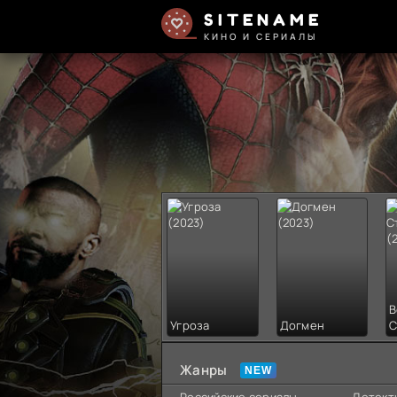
SITENAME
КИНО И СЕРИАЛЫ
В
Угроза
Догмен
С
Жанры