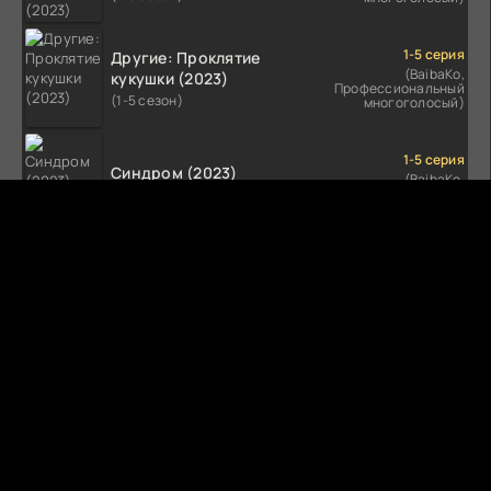
1-5 серия
Другие: Проклятие
(BaibaKo,
кукушки (2023)
Профессиональный
(1-5 сезон)
многоголосый)
1-5 серия
Синдром (2023)
(BaibaKo,
Профессиональный
(1-5 сезон)
многоголосый)