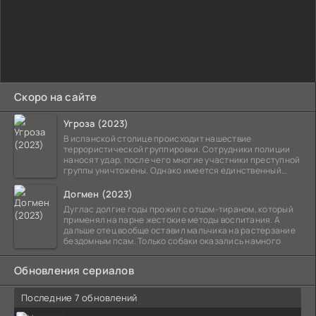
Скоро на сайте
Угроза (2023)
В испанской столице происходит нашествие
террористической группировки. Сотрудники полиции
наносят удар, после чего многие участники преступной
группы уничтожены. Однако имеется единственный
выживший,
Догмен (2023)
Дуглас долгие годы прожил с отцом-тираном, который
применял на парне жестокие методы воспитания. А
дальше отец вообще оставил мальчика на растерзание
бездомным псам. Только собаки оказались намного
Обновления сериалов
Последние 7 обновлений