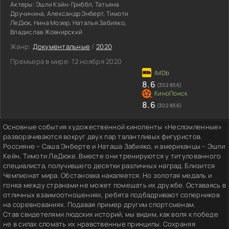
Актеры:
Эшли Кэйн-Гриббл, Татьяна
Дручинина, Александр Энберт, Тимоти
ЛеДюк, Нина Мозер, Наталья Забияко,
Владислав Жовнирский
Жанр:
Документальные
/
2020
Премьера в мире:
12 ноября 2020
8.6
(302 856)
8.6
(302 856)
Основные события художественной киноленты «Несломленные»
разворачиваются вокруг двух пар талантливых фигуристов.
Россияне – Саша Энберте и Наташа Забияко, и американцы – Эшли
Кейн, Тимоти ЛеДюке. Вместе они тренируются у титулованного
специалиста, получившего десятки различных наград. Близится
Чемпионат мира. Обстановка накаляется. Но золотая медаль и
гонка между странами не может помешать их дружбе. Оставаясь в
отличных взаимоотношениях, ребята подбадривают соперников
на соревнованиях. Подавая пример другим спортсменам.
Став свидетелями людских историй, мы видим, как воля к победе
не в силах сломать их нравственные принципы. Сохраняя